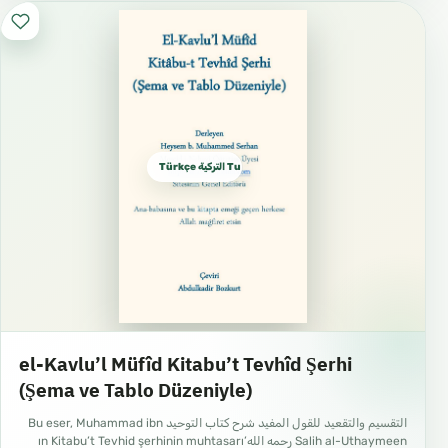
Türkçe التركية Turkish
el-Kavlu’l Müfîd Kitabu’t Tevhîd Şerhi
(Şema ve Tablo Düzeniyle)
التقسيم والتقعيد للقول المفيد شرح كتاب التوحيد Bu eser, Muhammad ibn
Salih al-Uthaymeen رحمه الله’ın Kitabu’t Tevhid şerhinin muhtasarı