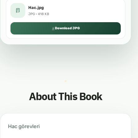
Hac.jpg
JPG · 418 KB
Download JPG
About This Book
Hac görevleri