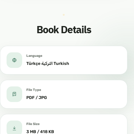
Book Details
Language
Türkçe التركية Turkish
File Type
PDF / JPG
File Size
3 MB / 418 KB