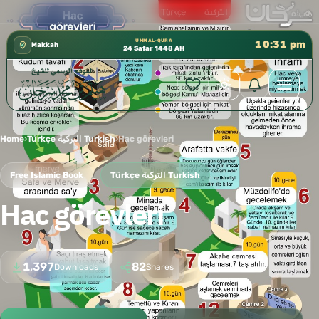
كتب الشيخ هيثم سرحان حفظه الله متوفرة مجانًا ف
✦
UMM AL-QURA
10:31 pm
Makkah
24 Safar 1448 AH
Home
›
Türkçe التركية Turkish
›
Hac görevleri
Free Islamic Book
Türkçe التركية Turkish
Hac görevleri
1,397
82
Downloads
Shares