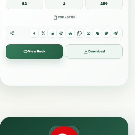
82
1
259
PDF · 37 KB
View Book
Download