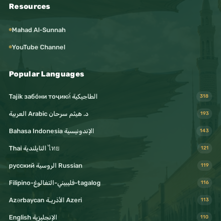
Resources
Mahad Al-Sunnah
YouTube Channel
Popular Languages
Tajik забо́ни тоҷикӣ́ الطاجيكية
318
د. هيثم سرحان Arabic العربية
193
Bahasa Indonesia الإندونيسية
143
Thai التايلندية ไทย
121
русский الروسية Russian
119
Filipino-فليبيني-التغالوغ-tagalog
116
Azərbaycan الأذريـة Azeri
113
English الإنجليزية
110