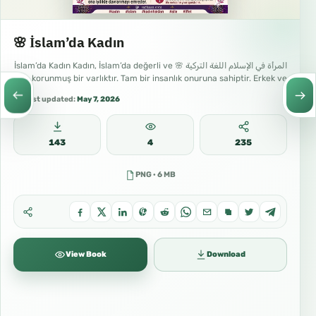
🌸 İslam’da Kadın
المرأة في الإسلام اللغة التركية 🌸 İslam’da Kadın Kadın, İslam’da değerli ve
korunmuş bir varlıktır. Tam bir insanlık onuruna sahiptir. Erkek ve…
Last updated:
May 7, 2026
143
4
235
PNG · 6 MB
View Book
Download