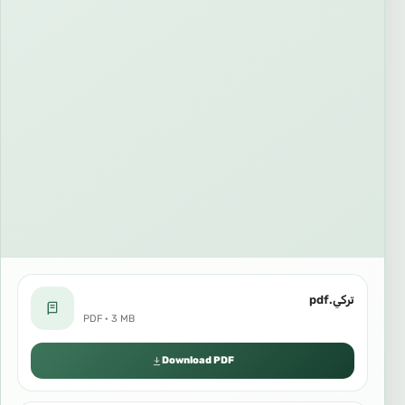
تركي.pdf
PDF · 3 MB
Download PDF