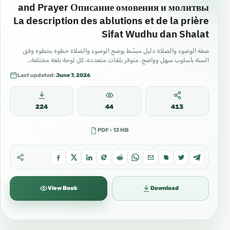
and Prayer Описание омовения и молитвы
La description des ablutions et de la prière
Sifat Wudhu dan Shalat
صفة الوضوء والصلاة دليل مبسّط يوضح الوضوء والصلاة خطوة بخطوة وفق
السنة بأسلوب سهل وواضح. متوفر بلغات متعددة، كل لوحة بلغة مختلفة…
Last updated:
June 7, 2026
224
44
413
PDF · 13 MB
View Book
Download