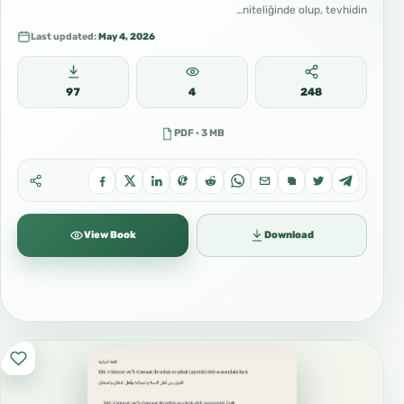
niteliğinde olup, tevhidin…
Last updated:
May 4, 2026
97
4
248
PDF · 3 MB
View Book
Download