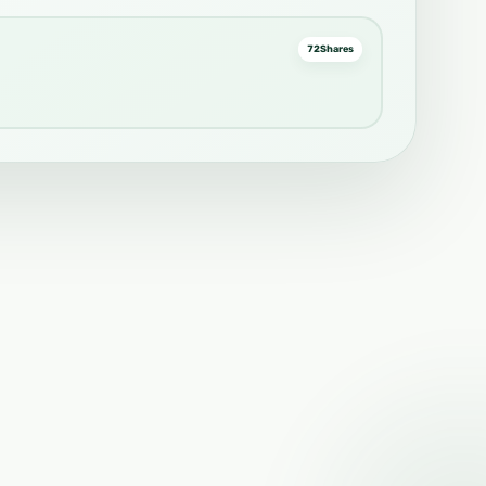
72
Shares