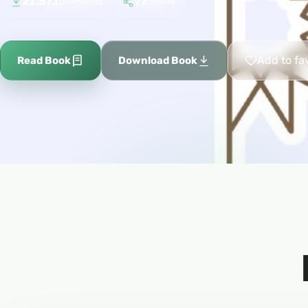
21,571
72
Downloads
Shares
Add to fa
Read Book
Download Book