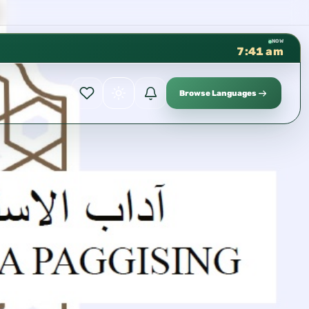
كتب الشيخ هيثم سرحان حفظه الله متوفرة م
✦
NOW
7:41 am
Browse Languages