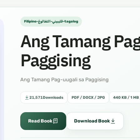
Filipino-فليبيني-التغالوغ-tagalog
Ang Tamang Pag
Paggising
Ang Tamang Pag-uugali sa Paggising
21,571
Downloads
PDF / DOCX / JPG
440 KB / 1 MB
Read Book
Download Book