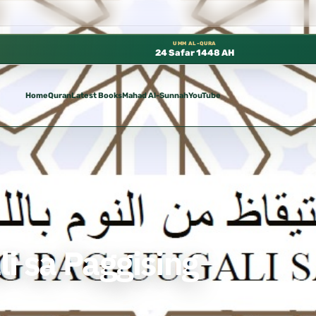
جانًا في المسجد النبوي، 📍 باب ٣٧ (باب مكة) – الطابق الثالث 📍 إدارة الشؤون العلمية بالحسبة 📚 متوفرة بجميع اللغات
UMM AL-QURA
24 Safar 1448 AH
Home
Quran
Latest Books
Mahad Al-Sunnah
YouTube
i sa Paggising