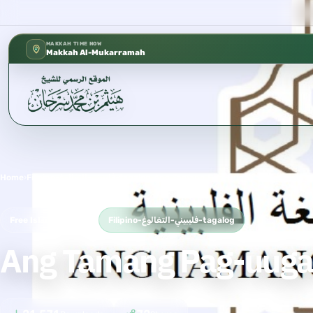
كتب الشيخ هيثم سرحان حفظه الله متوفرة مجانًا 
✦
MAKKAH TIME NOW
Makkah Al-Mukarramah
Home
›
Filipino-فليبيني-التغالوغ-tagalog
›
Ang Tamang Pag-uugali sa Paggising
Free Islamic Book
Filipino-فليبيني-التغالوغ-tagalog
Ang Tamang Pag-uugal