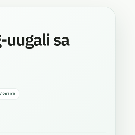
-uugali sa
 / 207 KB