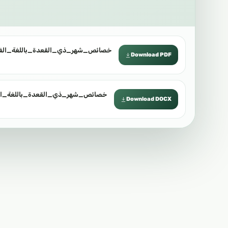
خصائص_شهر_ذي_القعدة_باللغة_الفل.pdf
Download PDF
خصائص_شهر_ذي_القعدة_باللغة_ال.docx
Download DOCX