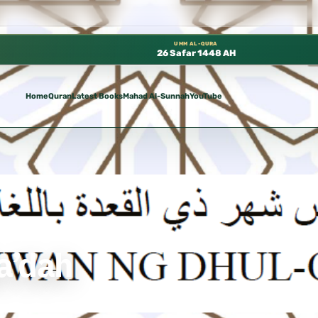
 متوفرة مجانًا في المسجد النبوي، 📍 باب ٣٧ (باب مكة) – الطابق الثالث 📍 إدارة الشؤون العلمية بالحسبة 📚 متوفرة بجميع اللغات
UMM AL-QURA
26 Safar 1448 AH
Home
Quran
Latest Books
Mahad Al-Sunnah
YouTube
a’dah