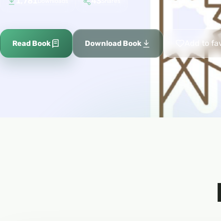
1,781
43
Downloads
Shares
Add to fa
Read Book
Download Book