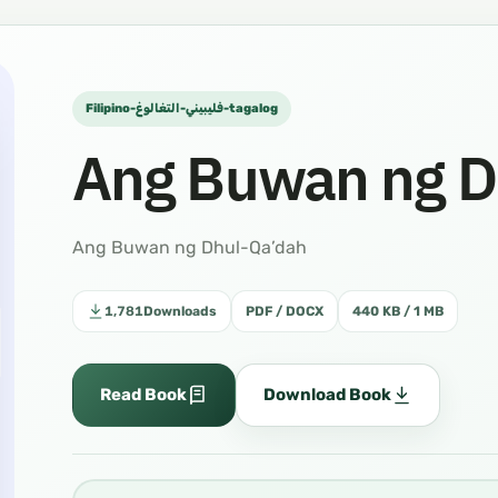
Filipino-فليبيني-التغالوغ-tagalog
Ang Buwan ng D
Ang Buwan ng Dhul-Qa’dah
1,781
Downloads
PDF / DOCX
440 KB / 1 MB
Read Book
Download Book