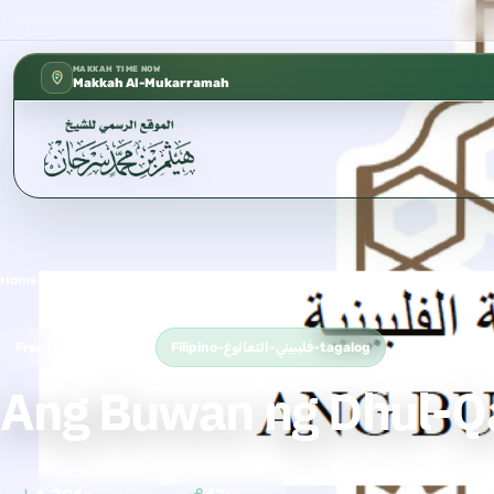
كتب الشيخ هيثم سرحان حفظه الله متوفر
✦
MAKKAH TIME NOW
Makkah Al-Mukarramah
Home
›
Filipino-فليبيني-التغالوغ-tagalog
›
Ang Buwan ng Dhul-Qa’dah
Free Islamic Book
Filipino-فليبيني-التغالوغ-tagalog
Ang Buwan ng Dhul-Q