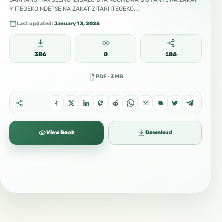
SARHANU, YAVUZEMO IBIBAZO BYA NGOMBWA BIJYANYE NA ZAKAT
Y’ITEGEKO NDETSE NA ZAKAT ZITARI ITEGEKO,…
Last updated:
January 13, 2025
386
0
186
PDF · 3 MB
View Book
Download