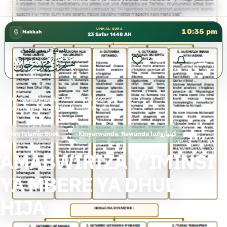
كتب الشيخ هيثم سرحان حفظه الله متوفرة مجانًا في
✦
UMM AL-QURA
10:35 pm
Makkah
23 Safar 1448 AH
Home
›
Kinyarwanda, Rawanda كينيارواندا
›
AMABWIRIZA Y’IMINSI YA MBERE YA DHUL HIJA
Free Islamic Book
Kinyarwanda, Rawanda كينيارواندا
AMABWIRIZA Y’IMINSI
YA MBERE YA DHUL
HIJA