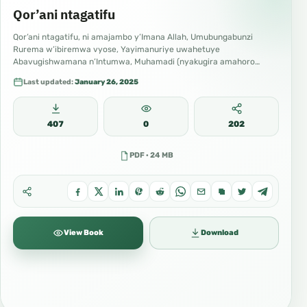
Qor’ani ntagatifu
Qor’ani ntagatifu, ni amajambo y’Imana Allah, Umubungabunzi
Rurema w’ibiremwa vyose, Yayimanuriye uwahetuye
Abavugishwamana n’Intumwa, Muhamadi (nyakugira amahoro
n’impuhwe z’Imana Allah). Iyo Qor’ani…
Last updated:
January 26, 2025
407
0
202
PDF · 24 MB
View Book
Download