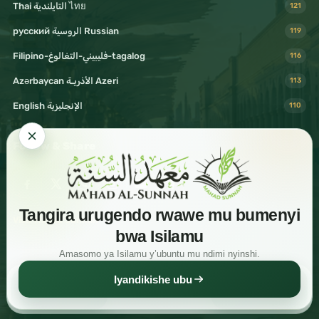
Thai التايلندية ไทย
121
русский الروسية Russian
119
Filipino-فليبيني-التغالوغ-tagalog
116
Azərbaycan الأذريـة Azeri
113
English الإنجليزية
110
Follow & Share
Tangira urugendo rwawe mu bumenyi
Visit Mahad Sunnah
bwa Isilamu
Amasomo ya Isilamu y’ubuntu mu ndimi nyinshi.
Iyandikishe ubu
Read
Download
Share
© 2026 Shaykh Haytham Sarhaan. All rights reserved.
Free Islamic knowledge for readers around the world.