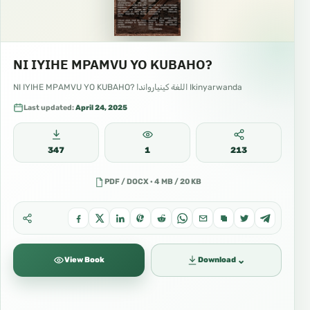
NI IYIHE MPAMVU YO KUBAHO?
NI IYIHE MPAMVU YO KUBAHO? اللغة كينيارواندا Ikinyarwanda
Last updated:
April 24, 2025
347
1
213
PDF / DOCX · 4 MB / 20 KB
⌄
View Book
Download