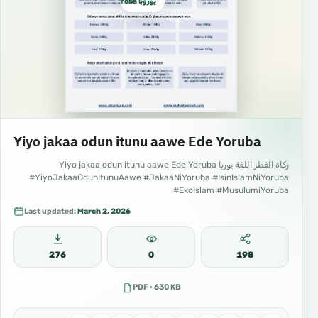
يوروبا yoroba
#Obinrin #Islam #Ẹtọ Awọn Obinrin #Ẹbi #Iwa
mimọ
Yiyo jakaa odun itunu aawe Ede Yoruba
زكاة الفطر اللغة يوربا Yiyo jakaa odun itunu aawe Ede Yoruba
#YiyoJakaaOdunItunuAawe #JakaaNiYoruba #IsinIslamNiYoruba
#EkoIslam #MusulumiYoruba
Last updated:
March 2, 2026
276
0
198
PDF · 630 KB