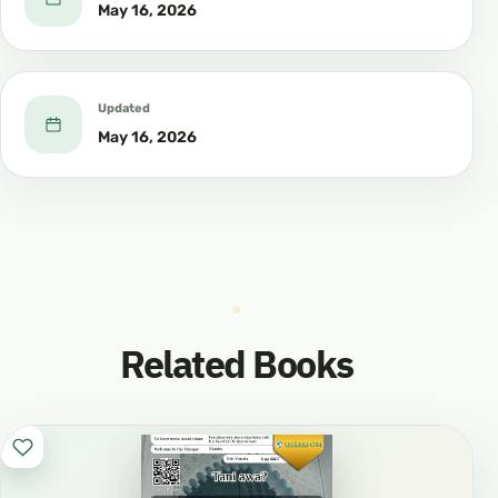
Obinrin:
May 16, 2026
• Odindi suurah kan ni o sọ ni “Suratu An-Nisa”
(Suura awọn Obinrin).
Updated
May 16, 2026
• Ko si obinrin kankan ti wọn darukọ rẹ
pọrọngọndọn ninu Al-Qur’an ayaafi Maryam.
• Odindi suurah kan ni wọn sọ orukọ rẹ ni
“Suratu Maryam,” ki o maa jẹ apọnle fun un, ati
nitori iwa mimọ rẹ ati igbagbọ rẹ.
Related Books
✨ Awọn Apẹẹrẹ pataki ti o ti di itan ti yoo maa
bẹ titi laelae:
• Aasia: ti o gba Ọlọhun gbọ, o si tọju Anabi Musa