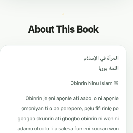
About This Book
المرأة في الإسلام
اللغة يوربا
🌸 Obinrin Ninu Islam
Obinrin jẹ ẹni apọnle ati aabo, o ni apọnle
ọmọniyan ti o pe perepere, pẹlu fifi rinlẹ pe
gbogbo ọkunrin ati gbogbo obinrin ni wọn ni
adamọ ọtọọtọ ti a ṣalẹṣa fun ẹni kọọkan wọn.