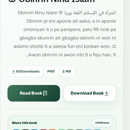
المرأة في الإسلام اللغة يوربا 🌸 Obinrin Ninu Islam
Obinrin jẹ ẹni apọnle ati aabo, o ni apọnle
ọmọniyan ti o pe perepere, pẹlu fifi rinlẹ pe
gbogbo ọkunrin ati gbogbo obinrin ni wọn ni
adamọ ọtọọtọ ti a ṣalẹṣa fun ẹni kọọkan wọn. ⚖️
Awọn obinrin ni awọn ẹtọ ti o foju han, ti…
85
Downloads
PNG
2 MB
Read Book
Download Book
Share this book
195
Shares