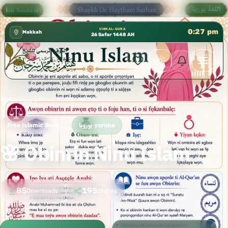
 إدارة الشؤون العلمية بالحسبة 📚 متوفرة بجميع اللغات
✦
UMM AL-QURA
0:27 pm
Makkah
26 Safar 1448 AH
Home
›
يوروبا yoroba
›
🌸 Obinrin Ninu Islam
Free Islamic Book
يوروبا yoroba
🌸 Obinrin Ninu Islam
85
195
Downloads
Shares