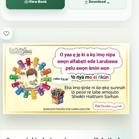
⌄
View Book
Download
يوروبا yoroba