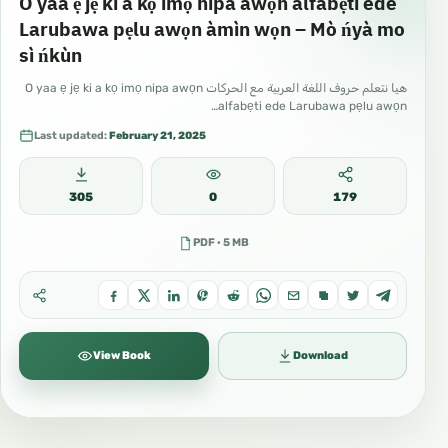
O yaa ẹ jẹ ki a kọ imọ nipa awọn alfabẹti ede
Larubawa pẹlu awọn àmìn wọn – Mò ńyà mo
sì ńkùn
هيا نتعلم حروف اللغة العربية مع الحركات O yaa ẹ jẹ ki a kọ imọ nipa awọn
alfabẹti ede Larubawa pẹlu awọn…
Last updated:
February 21, 2025
305
0
179
PDF · 5 MB
View Book
Download