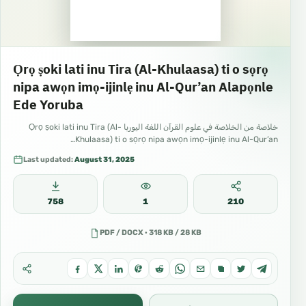
Ọrọ ṣoki lati inu Tira (Al-Khulaasa) ti o sọrọ
nipa awọn imọ-ijinlẹ inu Al-Qur’an Alapọnle
Ede Yoruba
خلاصة من الخلاصة في علوم القرآن اللغة اليوربا Ọrọ ṣoki lati inu Tira (Al-
Khulaasa) ti o sọrọ nipa awọn imọ-ijinlẹ inu Al-Qur’an…
Last updated:
August 31, 2025
758
1
210
PDF / DOCX · 318 KB / 28 KB