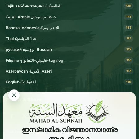
Tajik забо́ни тоҷикӣ́ الطاجيكية
318
د. هيثم سرحان Arabic العربية
193
Bahasa Indonesia الإندونيسية
143
Thai التايلندية ไทย
121
русский الروسية Russian
119
Filipino-فليبيني-التغالوغ-tagalog
116
Azərbaycan الأذريـة Azeri
113
English الإنجليزية
110
Follow & Share
ഇസ്ലാമിക വിജ്ഞാനയാത്ര
Visit Mahad Sunnah