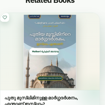
Related Books
Malbari المليبارية മലയാളം المليالم
പുതു മുസ്ലിമിനുള്ള മാർഗ്ഗദർശനം,
എന്താണ് ഇസ്‌ലാം?