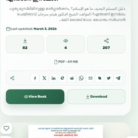
دليل المسلم الجديد، ما هو الإسلام؟ പുതു മുസ്ലിമിനുള്ള മാർഗ്ഗദർശനം,
എന്താണ് ഇസ്‌ലാം? المؤلف: الشيخ الدكتور هيثم سرحان രചയിതാവ്:
ശൈഖ് ഡോ. ഹൈതം സർഹാൻ اللغة…
Last updated:
March 3, 2026
82
4
207
PDF · 49 MB
View Book
Download