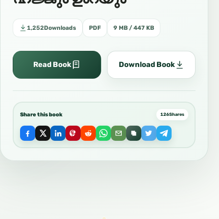
1,252
Downloads
PDF
9 MB / 447 KB
Read Book
Download Book
Share this book
126
Shares