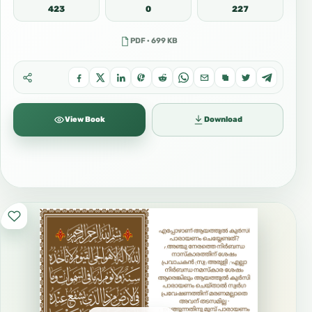
423
0
227
PDF · 699 KB
View Book
Download