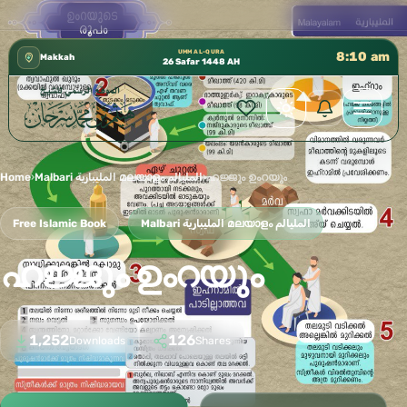
 إدارة الشؤون العلمية بالحسبة 📚 متوفرة بجميع اللغات
✦
UMM AL-QURA
8:10 am
Makkah
26 Safar 1448 AH
Home
›
Malbari المليبارية മലയാളം المليالم
›
ഹജ്ജും ഉംറയും
Free Islamic Book
Malbari المليبارية മലയാളം المليالم
ഹജ്ജും ഉംറയും
1,252
126
Downloads
Shares