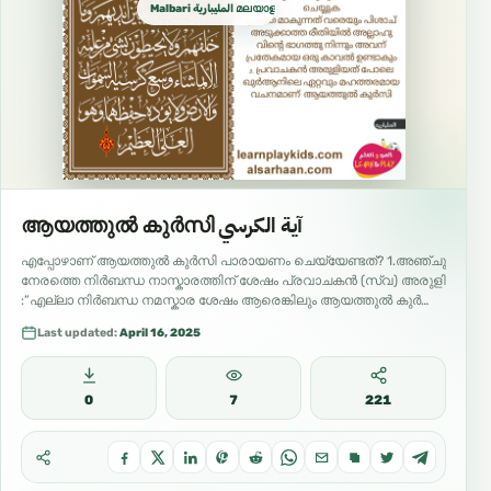
Malbari المليبارية മലയാളം المليالم
ആയത്തുൽ കുർസി آية الكرسي
എപ്പോഴാണ് ആയത്തുൽ കുർസി പാരായണം ചെയ്യേണ്ടത്? 1.അഞ്ചു
നേരത്തെ നിർബന്ധ നാസ്കാരത്തിന് ശേഷം പ്രവാചകൻ (സ്വ) അരുളി
:”എല്ലാ നിർബന്ധ നമസ്കാര ശേഷം ആരെങ്കിലും ആയത്തുൽ കുർസി
പാരായണം ചെയ്താൽ…
Last updated:
April 16, 2025
0
7
221