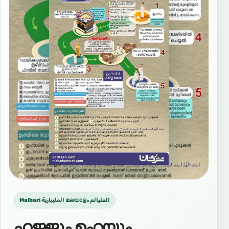
Malbari المليبارية മലയാളം المليالم
ഹജ്ജും ഉംറയും