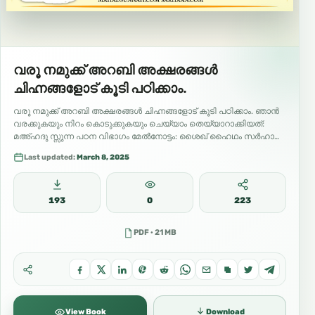
വരൂ നമുക്ക് അറബി അക്ഷരങ്ങൾ
ചിഹ്നങ്ങളോട് കൂടി പഠിക്കാം.
വരൂ നമുക്ക് അറബി അക്ഷരങ്ങൾ ചിഹ്നങ്ങളോട് കൂടി പഠിക്കാം. ഞാൻ
വരക്കുകയും നിറം കൊടുക്കുകയും ചെയ്യാം തെയ്യാറാക്കിയത്:
മഅ്ഹദു സ്സുന്ന പഠന വിഭാഗം മേൽനോട്ടം: ശൈഖ് ഹൈഥം സർഹാൻ
മലയാളം
Last updated:
March 8, 2025
193
0
223
PDF · 21 MB
View Book
Download