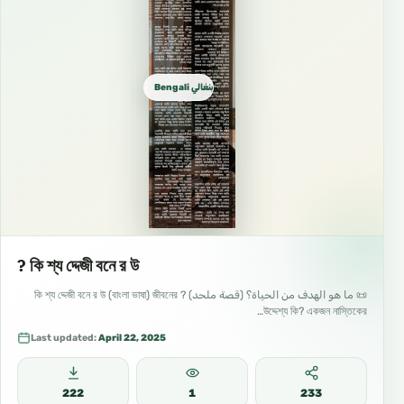
Bengali بنغالي বাংলা
? কি শ্য দ্দেজী বনে র উ
📜 ما هو الهدف من الحياة؟ (قصة ملحد) ? কি শ্য দ্দেজী বনে র উ (বাংলা ভাষা) জীবনের
উদ্দেশ্য কি? একজন নাস্তিকের…
Last updated:
April 22, 2025
222
1
233