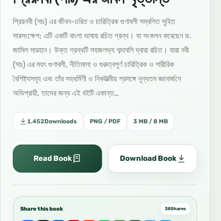
প্রিয়নবী (সাঃ) এর জীবন-চরিত ও চারিত্রিক গুণাবলী সম্বলিত সুহিত
সারসংক্ষেপ: এটি একটি বাংলা ভাষায় রচিত গ্রন্থ। যা সংকলন করেছেন ড.
জামিল সারহান। উক্ত গ্রন্থটি সহজলভ্য শব্দাবলি দ্বারা রচিত। যারা নবী
(সাঃ) এর মহৎ গুণাবলী, নীতিমালা ও গুরুত্বপূর্ণ চারিত্রিক ও শারীরিক
বৈশিষ্ট্যসমূহ এবং তাঁর সহধর্মিণী ও নিকটাত্মীয় প্রসঙ্গে নূন্যতম জ্ঞানার্জনে
অভিপ্রায়ী, তাদের জন্য এই বইটি একান্ত…
1,452
Downloads
PNG / PDF
3 MB / 8 MB
Read Book
Download Book
Share this book
38
Shares