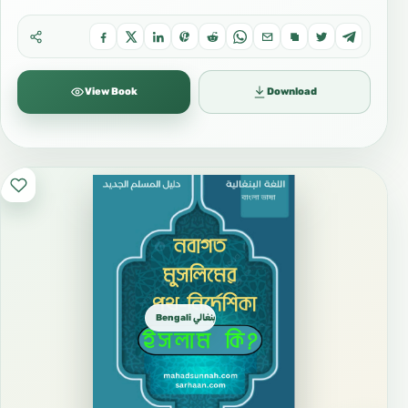
View Book
Download
Bengali بنغالي বাংলা