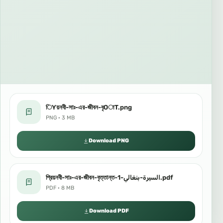
িYয়নবী-সাঃ-এর-জীবন-বৃOাT.png
PNG · 3 MB
Download PNG
প্রিয়নবী-সাঃ-এর-জীবন-বৃত্তান্ত-السيرة-بنغالي-1.pdf
PDF · 8 MB
Download PDF