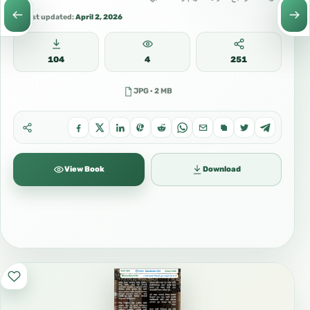
Last updated:
April 2, 2026
104
4
251
JPG · 2 MB
View Book
Download