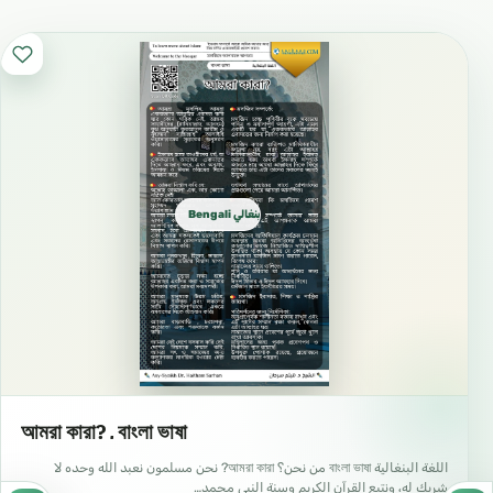
Bengali بنغالي বাংলা
আমরা কারা? ـ বাংলা ভাষা
اللغة البنغالية বাংলা ভাষা من نحن؟ আমরা কারা? نحن مسلمون نعبد الله وحده لا
شريك له، ونتبع القرآن الكريم وسنة النبي محمد…