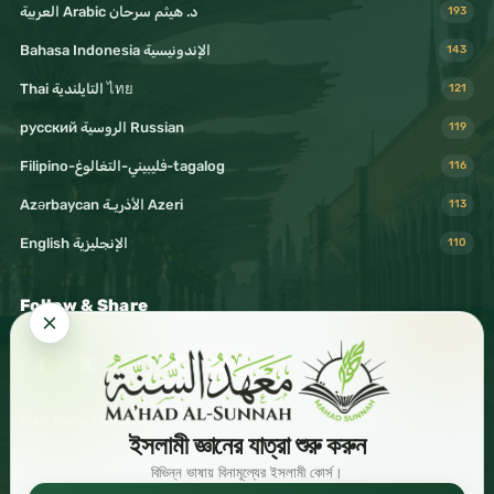
د. هيثم سرحان Arabic العربية
193
Bahasa Indonesia الإندونيسية
143
Thai التايلندية ไทย
121
русский الروسية Russian
119
Filipino-فليبيني-التغالوغ-tagalog
116
Azərbaycan الأذريـة Azeri
113
English الإنجليزية
110
Follow & Share
Visit Mahad Sunnah
ইসলামী জ্ঞানের যাত্রা শুরু করুন
বিভিন্ন ভাষায় বিনামূল্যের ইসলামী কোর্স।