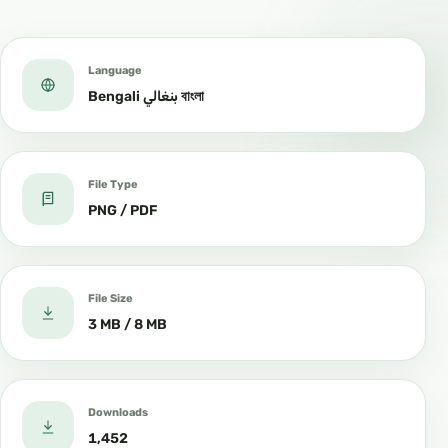
Language
Bengali بنغالي বাংলা
File Type
PNG / PDF
File Size
3 MB / 8 MB
Downloads
1,452