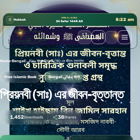
كتب الشيخ هيثم سرحان حفظه الله متوفرة مجانًا في الم
✦
UMM AL-QURA
8:22 am
Makkah
24 Safar 1448 AH
Home
›
Bengali بنغالي বাংলা
›
প্রিয়নবী (সাঃ) এর জীবন-বৃত্তান্ত
Free Islamic Book
Bengali بنغالي বাংলা
প্রিয়নবী (সাঃ) এর জীবন-বৃত্তান্ত
1,452
38
Downloads
Shares