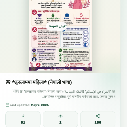
Nepali نيبالي नेपाली
🌸 *इस्लाममा महिला* (नेपाली भाषा)
🌸 *المرأة في الإسلام* (اللغة النيبالية) 🇳🇵 🌸 *इस्लाममा महिला* (नेपाली भाषा)
सम्मानित र सुरक्षित, पूर्ण मानवीय गरिमाको साथ, जसमा पुरुष र…
Last updated:
May 9, 2026
81
2
180