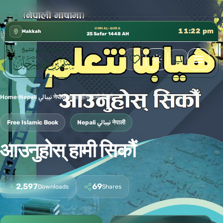
كتب الشيخ هيثم سرحان حفظه الله متوفرة مجانًا في ال
✦
UMM AL-QURA
11:22 pm
Makkah
25 Safar 1448 AH
Home
›
Nepali نيبالي नेपाली
›
आउनुहोस् हामी सिकौं
Free Islamic Book
Nepali نيبالي नेपाली
आउनुहोस् हामी सिकौं
2,597
69
Downloads
Shares