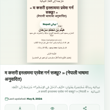
Nepali نيبالي नेपाली
म कसरी इस्लाममा प्रवेश गर्न सक्छु? » (नेपाली भाषामा
अनुवादित)
نيبالية رِسَالَةٌ مُخْتَصَرَةٌ بِعُنْوَانِ: «كَيْفَ أَدْخُلُ فِي الإِسْلاَمِ؟» مُتَرْجَمَةٌ إِلَى اللُّغَةِ:
النيبالية « म कसरी इस्लाममा प्रवेश गर्न सक्छु? » (नेपाली…
Last updated:
May 8, 2026