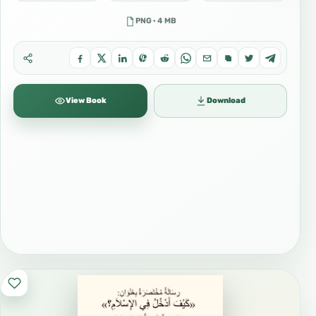
PNG · 4 MB
View Book
Download