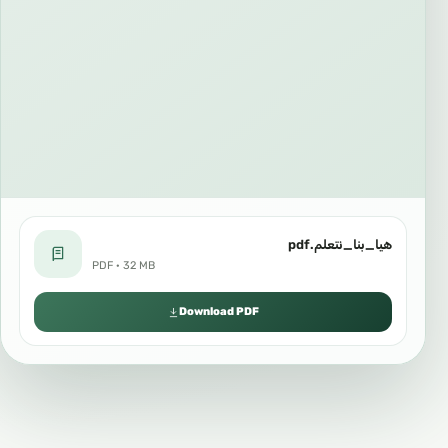
هيا_بنا_نتعلم.pdf
PDF · 32 MB
Download PDF