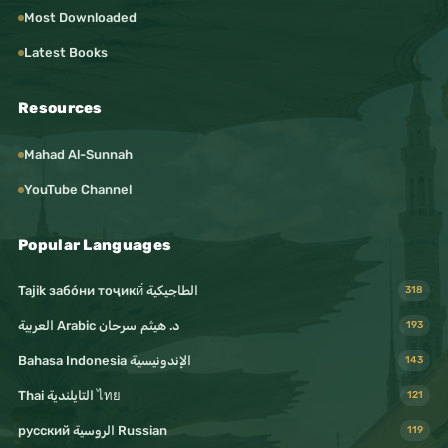
Most Downloaded
Latest Books
Resources
Mahad Al-Sunnah
YouTube Channel
Popular Languages
Tajik забо́ни тоҷикӣ́ الطاجيكية
318
د. هيثم سرحان Arabic العربية
193
Bahasa Indonesia الإندونيسية
143
Thai التايلندية ไทย
121
русский الروسية Russian
119