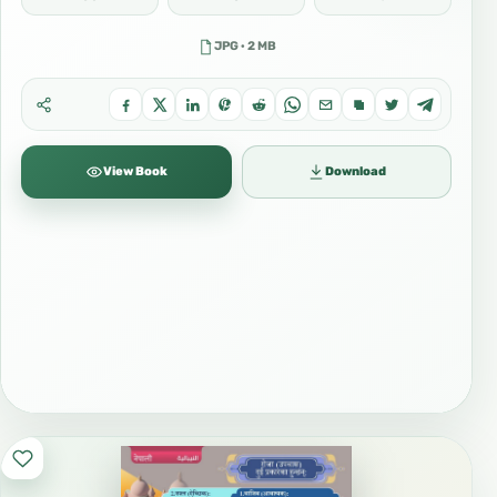
JPG · 2 MB
View Book
Download