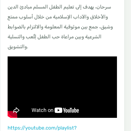
سرحان، يهدف إلى تعليم الطفل المسلم مبادئ الدين
والأخلاق والآداب الإسلامية من خلال أسلوب ممتع
وشيق، جمع بين موثوقية المعلومة والالتزام بالضوابط
الشرعية وبين مراعاة حب الطفل لِلَّعب والتسلية
والتشويق.
https://youtube.com/playlist?