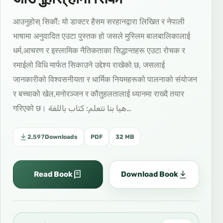
आउनुहोस् सिकौं: यो डाक्टर हैसम सरहानद्वारा लिखित र नेपाली
भाषामा अनुवादित एउटा पुस्तक हो जसले मुस्लिम बालबालिकालाई
धर्म,आचरण र इस्लामिक नैतिकताका सिद्धान्तहरू एउटा रोचक र
रमाईलो विधि मार्फत सिकाउने उद्देश्य राखेको छ, जसलाई
जानकारीको विश्वसनीयता र धार्मिक नियमहरूको पालनाको संयोजन
र बच्चाको खेल,मनोरञ्जन र कौतुहलतालाई ध्यानमा राख्दै तयार
गरिएको छ। هيا بنا نتعلم: كتاب باللغة…
2,597
Downloads
PDF
32 MB
Read Book
Download Book