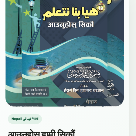
Nepali نيبالي नेपाली
आउनुहोस् हामी सिकौं