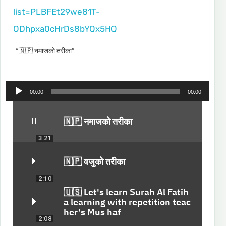
list=PLBFEt29we81T-
ODhpxa0cHrDs8bYQx5HQ
“🇳🇵 नमाजको तरीका”
A
00:00
00:00
u
d
i
🇳🇵 नमाजको तरीका
o
3:21
P
l
🇳🇵 वजुको तरीका
a
y
2:10
e
🇺🇸 Let's learn Surah Al Fatih
r
a learning with repetition teac
her's Mus haf
2:08