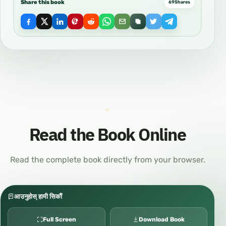
Share this book
69
Shares
Read the Book Online
Read the complete book directly from your browser.
आउनुहोस् हामी सिकौं
Full Screen
Download Book