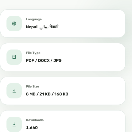
Language
Nepali نيبالي नेपाली
File Type
PDF / DOCX / JPG
File Size
8 MB / 21 KB / 168 KB
Downloads
1,660