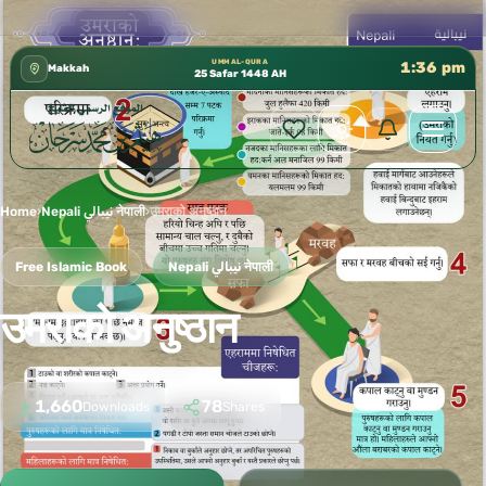
كتب الشيخ هيثم سرحان حفظه الله متوفرة مجانًا في 
✦
UMM AL-QURA
1:36 pm
Makkah
25 Safar 1448 AH
Home
›
Nepali نيبالي नेपाली
›
उमराको अनुष्ठान
Free Islamic Book
Nepali نيبالي नेपाली
उमराको अनुष्ठान
1,660
78
Downloads
Shares