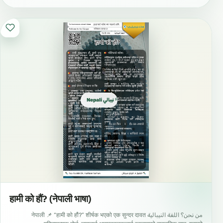
Nepali نيبالي नेपाली
हामी को हौं? (नेपाली भाषा)
من نحن؟ اللغة النيبالية नेपाली 📌 “हामी को हौं?” शीर्षक भएको एक सुन्दर दावत