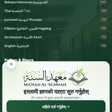
Bahasa Indonesia الإندونيسية
143
Thai التايلندية ไทย
121
русский الروسية Russian
119
Filipino-فليبيني-التغالوغ-tagalog
116
Azərbaycan الأذريـة Azeri
113
English الإنجليزية
110
Follow & Share
Visit Mahad Sunnah
इस्लामी ज्ञानको यात्रा सुरु गर्नुहोस्
धेरै भाषामा निःशुल्क इस्लामी पाठ्यक्रमहरू।
अहिले दर्ता गर्नुहोस्
Read
Download
Share
© 2026 Shaykh Haytham Sarhaan. All rights reserved.