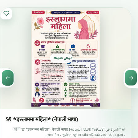
Nepali نيبالي नेपाली
🌸 *इस्लाममा महिला* (नेपाली भाषा)
🌸 *المرأة في الإسلام* (اللغة النيبالية) 🇳🇵 🌸 *इस्लाममा महिला* (नेपाली भाषा)
सम्मानित र सुरक्षित, पूर्ण मानवीय गरिमाको साथ, जसमा पुरुष र…