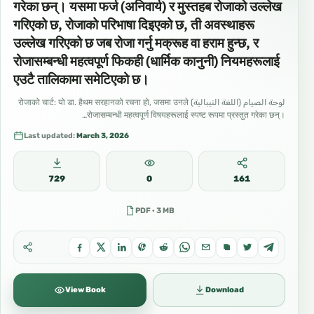
गरेका छन्। यसमा फर्ज (अनिवार्य) र मुस्तहब रोजाको उल्लेख
गरिएको छ, रोजाको परिभाषा दिइएको छ, ती अवस्थाहरू
उल्लेख गरिएको छ जब रोजा गर्नु मक्रूह वा हराम हुन्छ, र
रोजासम्बन्धी महत्वपूर्ण फिकही (धार्मिक कानुनी) नियमहरूलाई
एउटै तालिकामा समेटिएको छ।
لوحة الصيام (اللغة النيبالية) रोजाको चार्ट: यो डा. हैथम सरहानको रचना हो, जसमा उनले
रोजासम्बन्धी महत्वपूर्ण विषयहरूलाई स्पष्ट रूपमा प्रस्तुत गरेका छन्।…
Last updated:
March 3, 2026
729
0
161
PDF · 3 MB
View Book
Download