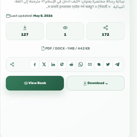
نيبالية رِسَالَةٌ مُخْتَصَرَةٌ بِعُنْوَانِ: «كَيْفَ أَدْخُلُ فِي الإِسْلاَمِ؟» مُتَرْجَمَةٌ إِلَى اللُّغَةِ:
النيبالية « म कसरी इस्लाममा प्रवेश गर्न सक्छु? » (नेपाली…
Last updated:
May 8, 2026
127
1
172
PDF / DOCX · 1 MB / 442 KB
⌄
View Book
Download