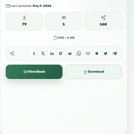
Last updated:
May 9, 2026
79
1
168
PNG · 4 MB
View Book
Download