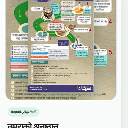
Nepali نيبالي नेपाली
उमराको अनुष्ठान