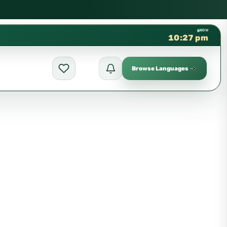
كتب الشيخ هيثم سرحان حفظه الله متوفرة مجانًا في المسجد الن
✦
NOW
10:28 pm
Browse Languages