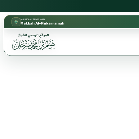
كتب الشيخ هيثم سرحان حفظه الله متوفرة مجانًا في المسجد النبوي، 
✦
MAKKAH TIME NOW
Makkah Al-Mukarramah