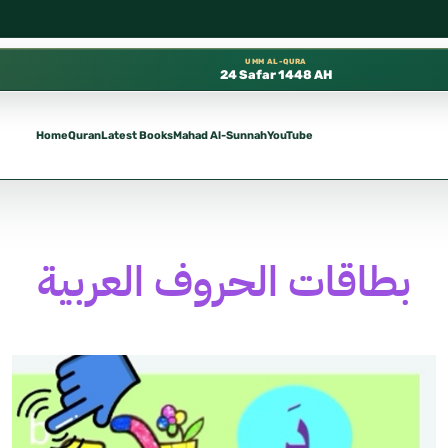
بوي، 📍 باب ٣٧ (باب مكة) – الطابق الثالث 📍 إدارة الشؤون العلمية بالحسبة 📚 متوفرة بجميع اللغات
UMM AL-QURA
24 Safar 1448 AH
Home
Quran
Latest Books
Mahad Al-Sunnah
YouTube
بطاقات الحروف العربية