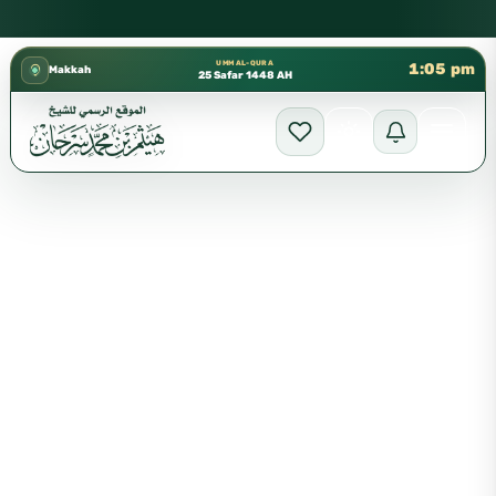
كتب الشيخ هيثم سرحان حفظه الله متوفرة مجانًا في المسجد النب
✦
UMM AL-QURA
1:05 pm
Makkah
25 Safar 1448 AH