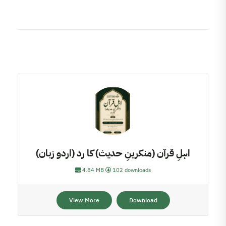
اہلِ قرآن (منکرینِ حدیث) کا رد (اردو زبان)
4.84 MB
102 downloads
View More
Download