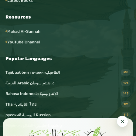
Latest Books
Resources
Mahad Al-Sunnah
YouTube Channel
Popular Languages
Tajik забо́ни тоҷикӣ́ الطاجيكية
318
د. هيثم سرحان Arabic العربية
193
Bahasa Indonesia الإندونيسية
143
Thai التايلندية ไทย
121
русский الروسية Russian
119
Filipino-فليبيني-التغالوغ-tagalog
116