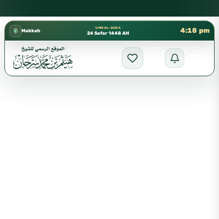
كتب الشيخ هيثم سرحان حفظه الله متوفرة مجانًا في المسجد النبوي
✦
UMM AL-QURA
4:18 pm
Makkah
24 Safar 1448 AH