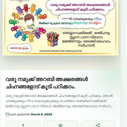
Malbari المليبارية മലയാളം المليالم
വരൂ നമുക്ക് അറബി അക്ഷരങ്ങൾ
ചിഹ്നങ്ങളോട് കൂടി പഠിക്കാം.
വരൂ നമുക്ക് അറബി അക്ഷരങ്ങൾ ചിഹ്നങ്ങളോട് കൂടി പഠിക്കാം. ഞാൻ
വരക്കുകയും നിറം കൊടുക്കുകയും ചെയ്യാം തെയ്യാറാക്കിയത്:
മഅ്ഹദു സ്സുന്ന പഠന വിഭാഗം മേൽനോട്ടം: ശൈഖ് ഹൈഥം സർഹാൻ
മലയാളം
Last updated:
March 8, 2025