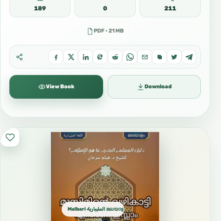
189
0
211
PDF · 21 MB
View Book
Download
Malbari المليبارية മലയാളം المليالم