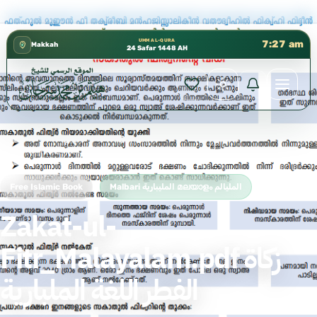
كتب الشيخ هيثم سرحان حفظه الله متوفرة مجانًا في الم
✦
UMM AL-QURA
7:27 am
Makkah
24 Safar 1448 AH
Home
›
Malbari المليبارية മലയാളം المليالم
›
Zakat-ul-Fitr_Malayalam.pdf زكاة الفطر اللغة الملبارية
Free Islamic Book
Malbari المليبارية മലയാളം المليالم
Zakat-ul-
Fitr_Malayalam.pdf زكاة
الفطر اللغة الملبارية