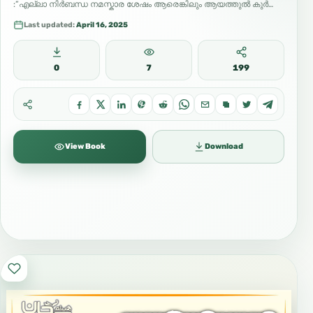
:”എല്ലാ നിർബന്ധ നമസ്കാര ശേഷം ആരെങ്കിലും ആയത്തുൽ കുർസി
പാരായണം ചെയ്താൽ…
Last updated:
April 16, 2025
0
7
199
View Book
Download