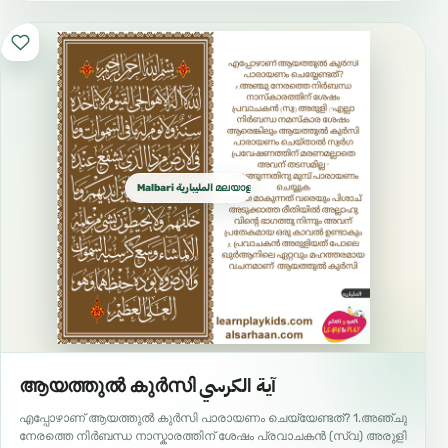
Malbari المليبارية മലയാളം المليالم
ആയത്തുൽ കുർസി آية الكرسي
എപ്പോഴാണ് ആയത്തുൽ കുർസി പാരായണം ചെയ്യേണ്ടത്? 1.അഞ്ചു
നേരത്തെ നിർബന്ധ നാസ്കാരത്തിന് ശേഷം പ്രവാചകൻ (സ്വ) അരുളി