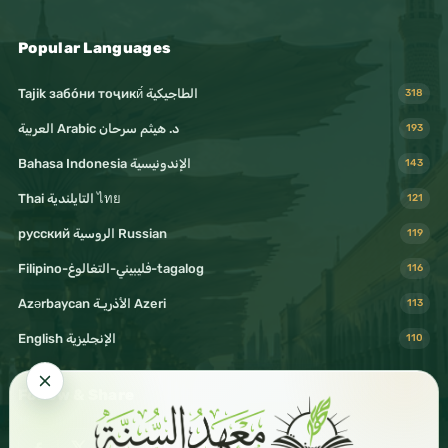
Popular Languages
Tajik забо́ни тоҷикӣ́ الطاجيكية
318
د. هيثم سرحان Arabic العربية
193
Bahasa Indonesia الإندونيسية
143
Thai التايلندية ไทย
121
русский الروسية Russian
119
Filipino-فليبيني-التغالوغ-tagalog
116
Azərbaycan الأذريـة Azeri
113
English الإنجليزية
110
Follow & Share