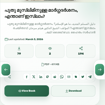
പുതു മുസ്ലിമിനുള്ള മാർഗ്ഗദർശനം,
എന്താണ് ഇസ്‌ലാം?
دليل المسلم الجديد، ما هو الإسلام؟ പുതു മുസ്ലിമിനുള്ള മാർഗ്ഗദർശനം,
എന്താണ് ഇസ്‌ലാം? المؤلف: الشيخ الدكتور هيثم سرحان രചയിതാവ്:
ശൈഖ് ഡോ. ഹൈതം സർഹാൻ اللغة…
Last updated:
March 3, 2026
79
2
194
PDF · 49 MB
View Book
Download