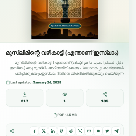
മുസ്ലിമിന്റെ വഴികാട്ടി (എന്താണ് ഇസ്ലാം)
دليل المسلم الجديد ما هو الإسلام؟ മുസ്ലിമിന്റെ വഴികാട്ടി (എന്താണ്
ഇസ്ലാം) ഒരു മുസ്ലിം അറിഞ്ഞിരിക്കേണ്ട പ്രധാനപ്പെട്ട കാര്യങ്ങൾ
പഠിപ്പിക്കുകയും,ഇസ്ലാം ദീനിനെ വിശദീകരിക്കുകയും ചെയ്യുന്ന
പോസ്റ്ററുകൾ. തയ്യാറാക്കിയത് :…
Last updated:
January 26, 2025
217
1
185
PDF · 45 MB