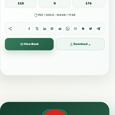
115
0
176
PDF / DOCX · 148 KB / 17 KB
⌄
View Book
Download