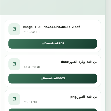
Image_PDF_1673449030057-2.pdf
PDF · 631 KB
Download PDF
من-فقه-زيارة-القبور.docx
DOCX · 20 KB
Download DOCX
من-فقه-القبور.png
PNG · 1 MB