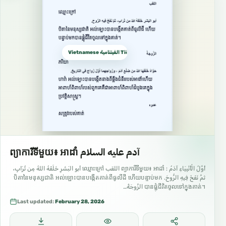
Vietnamese الفيتنامية Tiếng Việt
ព្យាការីទីមួយ៖ អាដាំ آدم عليه السلام
أَوَّلُ الْأَنْبِيَاءِ آدَمُ : ព្យាការីទីមួយ៖ អាដាំ اللقب ឈ្មោះក្រៅ أبو البَشَرِ خَلَقَهُ اللهُ مِن تُرَابٍ،
ثمَّ نَفَخَ فِيهِ الرُّوحَ. បិតានៃមនុស្សជាតិ អល់ឡោះបានបង្កើតគាត់ពីធូលីដី ហើយបន្ទាប់មក
បានផ្លុំជីវិតចូលទៅក្នុងគាត់។ الزَّوجَةُ…
Last updated:
February 28, 2026