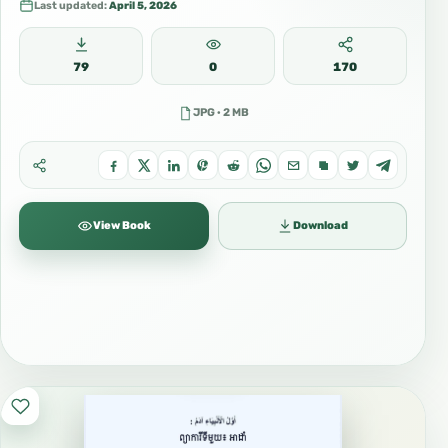
Last updated:
April 5, 2026
79
0
170
JPG · 2 MB
View Book
Download