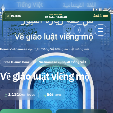
كتب الشيخ هيثم سرحان حفظه الله متوفرة مجانًا
✦
UMM AL-QURA
2:14 am
Makkah
23 Safar 1448 AH
Home
›
Vietnamese الفيتنامية Tiếng Việt
›
Về giáo luật viếng mộ
Free Islamic Book
Vietnamese الفيتنامية Tiếng Việt
Về giáo luật viếng mộ
1,131
56
Downloads
Shares