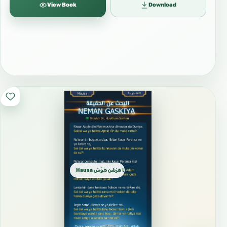
View Book
Download
Hausa الهـوسـا هَرْشَن هَوْسَ