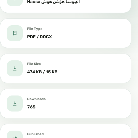
Hausa الهـوسـا هَرْشَن هَوْسَ
File Type
PDF / DOCX
File Size
474 KB / 15 KB
Downloads
765
Published