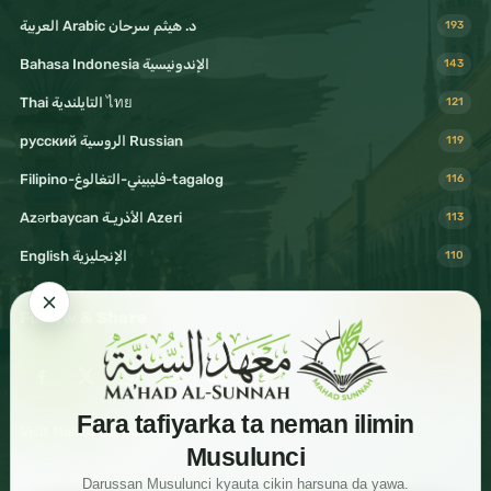
د. هيثم سرحان Arabic العربية
193
Bahasa Indonesia الإندونيسية
143
Thai التايلندية ไทย
121
русский الروسية Russian
119
Filipino-فليبيني-التغالوغ-tagalog
116
Azərbaycan الأذريـة Azeri
113
English الإنجليزية
110
Follow & Share
Fara tafiyarka ta neman ilimin
Visit Mahad Sunnah
Musulunci
Darussan Musulunci kyauta cikin harsuna da yawa.