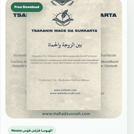
Free Download
Hausa الهـوسـا هَرْشَن هَوْسَ