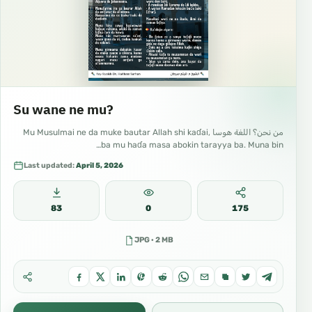
Su wane ne mu?
من نحن؟ اللغة هوسا Mu Musulmai ne da muke bautar Allah shi kaɗai,
ba mu haɗa masa abokin tarayya ba. Muna bin…
Last updated:
April 5, 2026
83
0
175
JPG · 2 MB