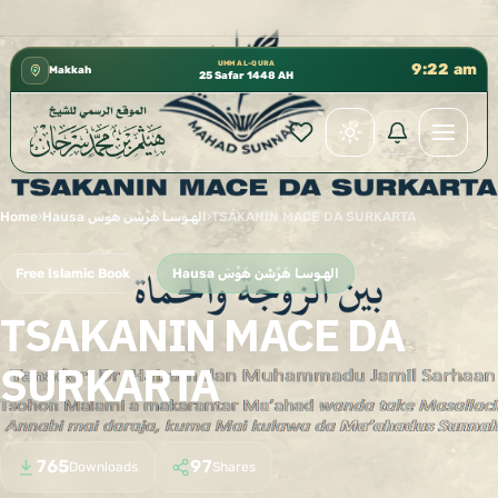
كتب الشيخ هيثم سرحان حفظه الله متوفرة مجانًا في المسجد 
✦
UMM AL-QURA
9:22 am
Makkah
25 Safar 1448 AH
Home
›
Hausa الهـوسـا هَرْشَن هَوْسَ
›
TSAKANIN MACE DA SURKARTA
Free Islamic Book
Hausa الهـوسـا هَرْشَن هَوْسَ
TSAKANIN MACE DA
SURKARTA
765
97
Downloads
Shares