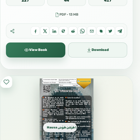
227
44
417
PDF · 13 MB
View Book
Download
Hausa الهـوسـا هَرْشَن هَوْسَ