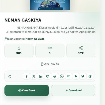
NEMAN GASKIYA
البحث عن الحقيقة اللغة هوسا NEMAN GASKIYA Ƙissar Apple ɗin
Makintosh ta ɗimautar da Duniya. Saidai wa ya halitta Apple ɗin da…
Last updated:
March 12, 2025
381
1
172
JPG · 167 KB
View Book
Download