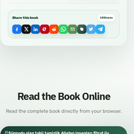
Share this book
18
Shares
Read the Book Online
Read the complete book directly from your browser.
Sünnədə olan təbii təmizlik Allahın insanları fitrət ilə