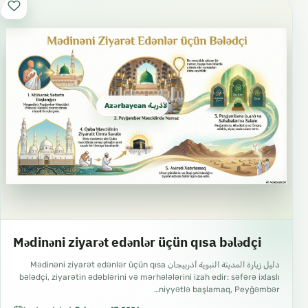
Azərbaycan الأذريـة Azeri
Mədinəni ziyarət edənlər üçün qısa bələdçi
دليل زيارة المدينة النبوية أذربيجان Mədinəni ziyarət edənlər üçün qısa
bələdçi, ziyarətin ədəblərini və mərhələlərini izah edir: səfərə ixlaslı
niyyətlə başlamaq, Peyğəmbər…