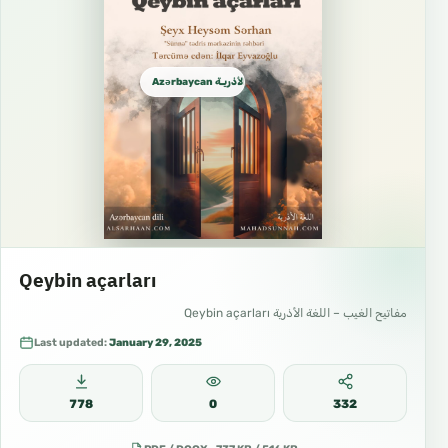
Azərbaycan الأذريـة Azeri
Qeybin açarları
مفاتيح الغيب – اللغة الأذرية Qeybin açarları
Last updated:
January 29, 2025
778
0
332