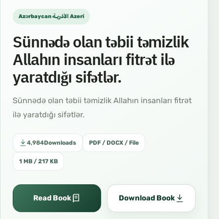
Azərbaycan الأذريـة Azeri
Sünnədə olan təbii təmizlik
Allahın insanları fitrət ilə
yaratdığı sifətlər.
Sünnədə olan təbii təmizlik Allahın insanları fitrət
ilə yaratdığı sifətlər.
4,984
Downloads
PDF / DOCX / File
1 MB / 217 KB
Read Book
Download Book