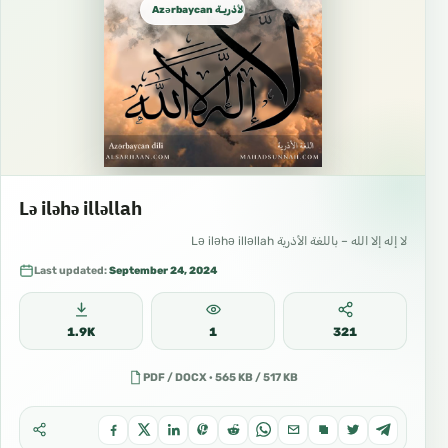
Azərbaycan الأذريـة Azeri
Lə iləhə illəllah
لا إله إلا الله – باللغة الأذرية Lə iləhə illəllah
Last updated:
September 24, 2024
1.9K
1
321
PDF / DOCX · 565 KB / 517 KB