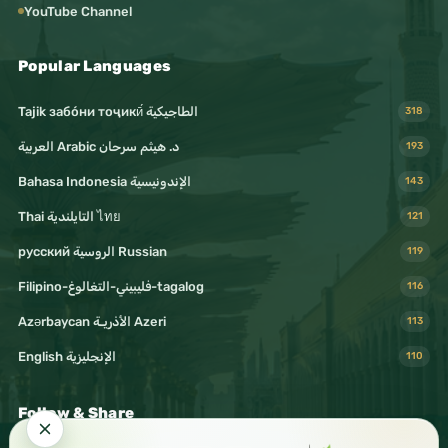
YouTube Channel
Popular Languages
Tajik забо́ни тоҷикӣ́ الطاجيكية
318
د. هيثم سرحان Arabic العربية
193
Bahasa Indonesia الإندونيسية
143
Thai التايلندية ไทย
121
русский الروسية Russian
119
Filipino-فليبيني-التغالوغ-tagalog
116
Azərbaycan الأذريـة Azeri
113
English الإنجليزية
110
Follow & Share