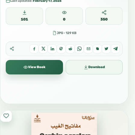
Last updated:
February 17, 2026
101
0
350
JPG · 129 KB
View Book
Download