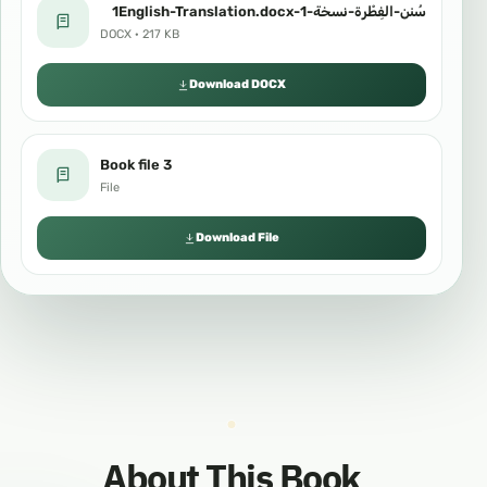
سُنن-الفِطْرة-نسخة-1-1English-Translation.docx
DOCX · 217 KB
Download DOCX
Book file 3
File
Download File
About This Book