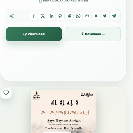
PDF / DOCX · 737 KB / 516 KB
⌄
View Book
Download