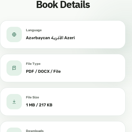
Book Details
Language
Azərbaycan الأذريـة Azeri
File Type
PDF / DOCX / File
File Size
1 MB / 217 KB
Downloads