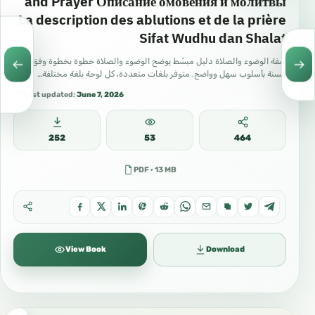
and Prayer Описание омовения и молитвы
La description des ablutions et de la prière
Sifat Wudhu dan Shalat
صفة الوضوء والصلاة دليل مبسّط يوضح الوضوء والصلاة خطوة بخطوة وفق
السنة بأسلوب سهل وواضح. متوفر بلغات متعددة، كل لوحة بلغة مختلفة…
Last updated:
June 7, 2026
252
53
464
PDF · 13 MB
View Book
Download