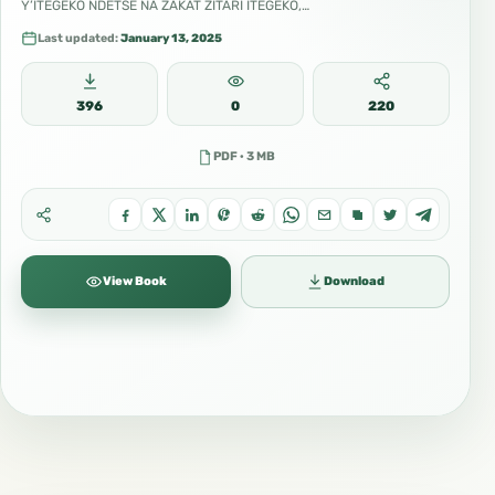
Y’ITEGEKO NDETSE NA ZAKAT ZITARI ITEGEKO,…
Last updated:
January 13, 2025
396
0
220
PDF · 3 MB
View Book
Download