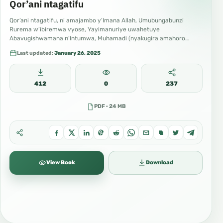
Qor’ani ntagatifu
Qor’ani ntagatifu, ni amajambo y’Imana Allah, Umubungabunzi
Rurema w’ibiremwa vyose, Yayimanuriye uwahetuye
Abavugishwamana n’Intumwa, Muhamadi (nyakugira amahoro
n’impuhwe z’Imana Allah). Iyo Qor’ani…
Last updated:
January 26, 2025
412
0
237
PDF · 24 MB
View Book
Download