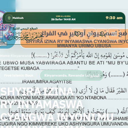
كتب الشيخ هيثم سرحان حفظه الله متوفرة مجانًا في
✦
UMM AL-QURA
9:30 am
Makkah
26 Safar 1448 AH
Home
›
Kinyarwanda, Rawanda كينيارواندا
›
SHYIRA IZINA RY’INYAMASWA CYANGWA INYONI MU MWANYA URIMO UBUSA
Free Islamic Book
Kinyarwanda, Rawanda كينيارواندا
SHYIRA IZINA
RY’INYAMASWA
CYANGWA INYONI MU