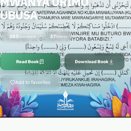
MWANYA URIMO
UBUSA
583
37
Downloads
Shares
Read Book
Download Book
Add to favorites