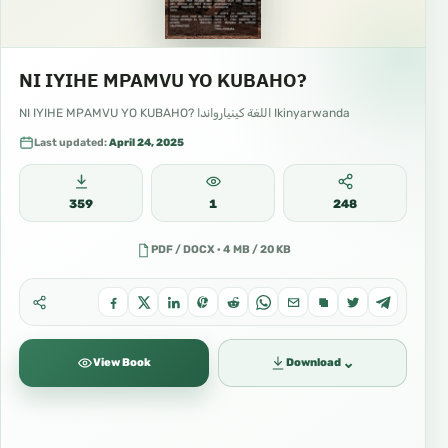
NI IYIHE MPAMVU YO KUBAHO?
NI IYIHE MPAMVU YO KUBAHO? اللغة كينيارواندا Ikinyarwanda
Last updated:
April 24, 2025
359
1
248
PDF / DOCX · 4 MB / 20 KB
⌄
View Book
Download