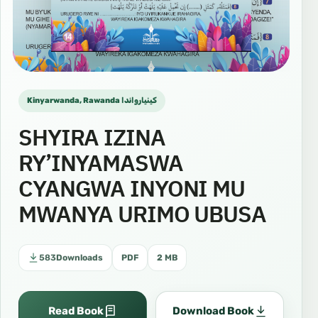
Kinyarwanda, Rawanda كينيارواندا
SHYIRA IZINA
RY’INYAMASWA
CYANGWA INYONI MU
MWANYA URIMO UBUSA
583
Downloads
PDF
2 MB
Read Book
Download Book