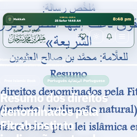
كتب الشيخ هيثم سرحان حفظه الله متوفرة مجانًا في المسجد النب
✦
UMM AL-QURA
8:48 pm
Makkah
25 Safar 1448 AH
Home
›
Português البرتغالية Portuguese
›
Resumo dos direitos denominados pela Fitrah instinto inclinação natural estabelecido pela lei islâmica
Free Islamic Book
Português البرتغالية Portuguese
Resumo dos direitos
denominados pela
Fitrah instinto