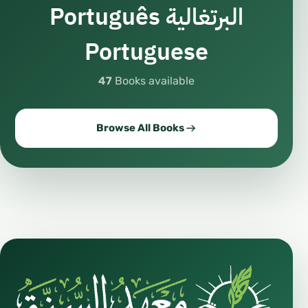
Português البرتغالية
Tratar-lhe bem de acordo com a sua capacidade
Portuguese
financeira, a sua posição e benefício, e abster-
se através das palavras ou ações que podem
47
Books available
causar-lhe prejuízo.
1- Se for um parente próximo da mesma família
Browse All Books
e ele for muçulmano, então ele tem três
direitos:
• Os direitos dos vizinhos
• Os direitos do parentesco
• Os direitos do Islam
2- Se for muçulmano e não for parente, ele tem
dois direitos: