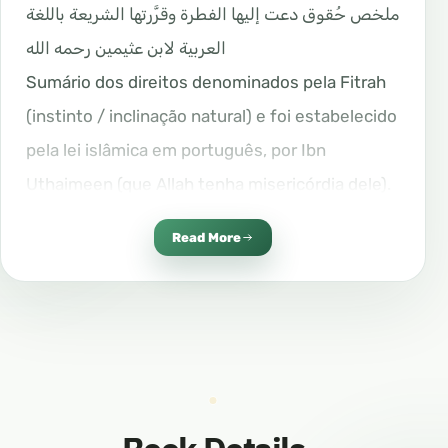
ملخص حُقوق دعت إليها الفطرة وقرَّرتها الشريعة باللغة
العربية لابن عثيمين رحمه الله
Sumário dos direitos denominados pela Fitrah
(instinto / inclinação natural) e foi estabelecido
pela lei islâmica em português, por Ibn
Uthaimeen (que Allah tenha misericórdia dele).
1ـ حقُّ الله تعالى
Read More
أن تعبده وحده لا شريك له، وتكون عبدًا متذللا خاضعا
له، ممتثلا لأمره، مجتنباً لنهيه، مصدِّقا بخبره، عقيدة مثلى،
وإيمانٌ بالحق، وعمل صالح مثمر، عقيدة قوامها: المحبة
والتعظيم، وثمرتها: الإخلاص والمثابرة.
1- Os direitos de Allah (o Exaltado) :
Ele ser adorado, único e sem parceiros, e você