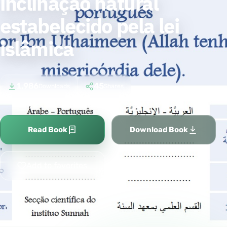
inclinação natural
estabelecido pela lei
islâmica
1,986
45
Downloads
Shares
Read Book
Download Book
Add to favorites