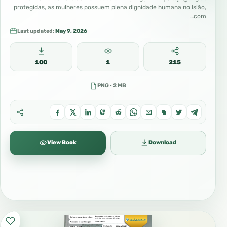
4ـ حقُّ الأولاد
protegidas, as mulheres possuem plena dignidade humana no Islão,
com…
1ـ التربية؛ وهي تنمية الدين والأخلاق في نفوسهم حتى
Last updated:
May 9, 2026
يكونوا على جانب كبير من ذلك
2ـ أن ينفق عليهم بالمعروف من غير إسراف ولا تقصير
100
1
215
3ـ ألا يفضل أحدا منهم على أحد في العطايا والهبات
PNG · 2 MB
4- Os direitos dos filhos:
1- A educação, e ela é o desenvolvimento da
religião e dos bons modos neles próprios até
View Book
Download
tornarem-se adultos.
2- Gastar sobre eles com generosidade sem
desperdício e sem ser insuficiente.
3- Não dar preferência a uns sobre os outros
nas ofertas ou presentes.