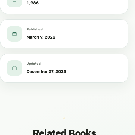
هديه أكمل
1,986
الهدي، والدفاع عن شريعته وهديه.
2- Os direitos do Mensageiro de Allah(ﷺ) :
Published
Dignificá-lo, respeitá-lo, e elogiá-lo, através do
March 9, 2022
elogio merecido sem exageros e nem
diminuição e acreditar no que foi revelado por
Updated
ele dos acontecimentos que ocorreram no
December 27, 2023
passado e no futuro, e seguir o seu exemplo de
acordo com o que foi ordenado por ele, e
afastar-se do que ele proibiu e advertiu, e a fé
de que a sua orientação é a mais completa
orientação e a defesa das suas leis e conduta.
Related Books