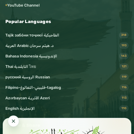
muçulmanos são muitos e há possibilidade do
YouTube Channel
seu significado geral estar incluído nas palavras
Popular Languages
do Profeta (ﷺ) :
“ O muçulmano é irmão do muçulmano”
Tajik забо́ни тоҷикӣ́ الطاجيكية
318
portanto quando ele implementar este
د. هيثم سرحان Arabic العربية
193
compromisso de irmandade , deve esforçar-se
Bahasa Indonesia الإندونيسية
143
em procurar fazer-lhe o bem , e afastar-se de
Thai التايلندية ไทย
121
tudo o que possa prejudicar-lhe.
русский الروسية Russian
119
Filipino-فليبيني-التغالوغ-tagalog
116
10ـ حق غير المسلمين
Azərbaycan الأذريـة Azeri
113
يجب على ولي أمر المسلمين أن يحكم فيهم بحكم
English الإنجليزية
110
الإسلام في النفس والمال والعرض، وأن يقيم الحدود
عليهم فيما يعتقدون تحريمه، ويجب عليه حمايتهم وكف
Follow & Share
الأذى عنهم.