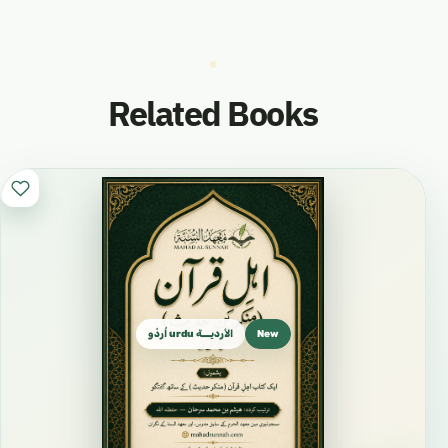
Related Books
الأرديـــة urdu اُردُو
New