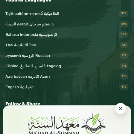
Popular Languages
Tajik забо́ни тоҷикӣ́ الطاجيكية
318
د. هيثم سرحان Arabic العربية
193
Bahasa Indonesia الإندونيسية
143
Thai التايلندية ไทย
121
русский الروسية Russian
119
Filipino-فليبيني-التغالوغ-tagalog
116
Azərbaycan الأذريـة Azeri
113
English الإنجليزية
110
Follow & Share