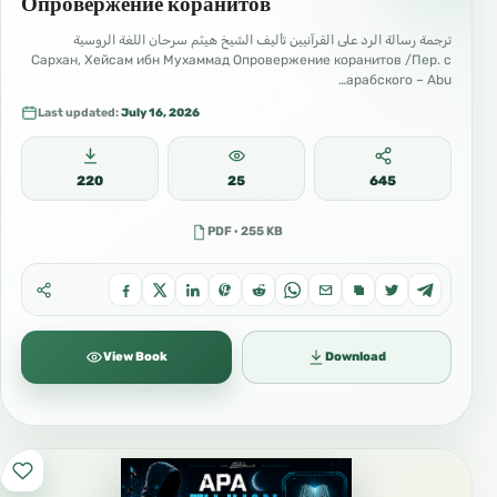
Опровержение коранитов
ترجمة رسالة الرد على القرآنيين تأليف الشيخ هيثم سرحان اللغة الروسية
Сархан, Хейсам ибн Мухаммад Опровержение коранитов /Пер. с
арабского – Abu…
Last updated:
July 16, 2026
220
25
645
PDF · 255 KB
View Book
Download