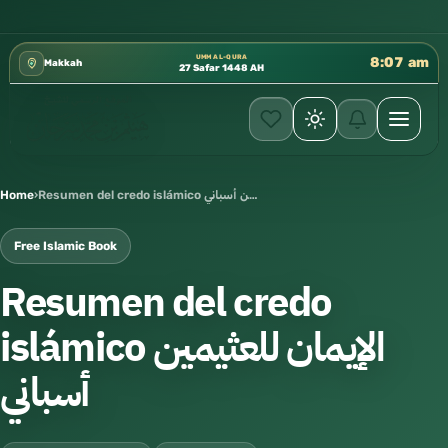
كتب الشيخ هيثم سرحان حفظه الله متوفرة مجانًا في الم
✦
UMM AL-QURA
8:07 am
Makkah
27 Safar 1448 AH
Home
›
Resumen del credo islámico الإيمان للعثيمين أسباني
Free Islamic Book
Resumen del credo
islámico الإيمان للعثيمين
أسباني