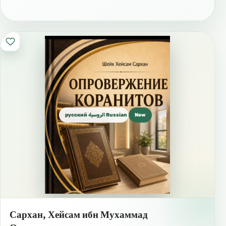
русский الروسية Russian
New
Сархан, Хейсам ибн Мухаммад