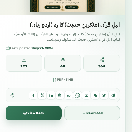
اہلِ قرآن (منکرینِ حدیث) کا رد (اردو زبان)
اہلِ قرآن (منکرینِ حدیث) کا رد (اردو زبان) الرد على القرآنيين (اللغة الأردية) یہ
کتاب اہلِ قرآن (منکرینِ حدیث) کے شکوک وشبہات…
Last updated:
July 24, 2026
121
40
364
PDF · 5 MB
View Book
Download