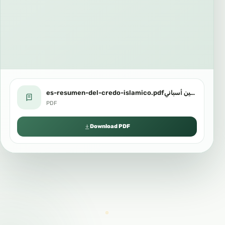
es-resumen-del-credo-islamico.pdfالإيمان للعثيمين أسباني.pdf
PDF
Download PDF