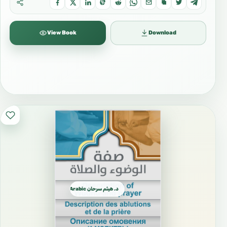
View Book
Download
د. هيثم سرحان Arabic العربية