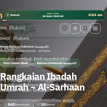
كتب الشيخ هيثم سرحان حفظه الله متوفرة مجانًا في 
✦
UMM AL-QURA
4:56 am
Makkah
24 Safar 1448 AH
Home
›
Bahasa Indonesia الإندونيسية
›
Rangkaian Ibadah Umrah ~ Al-Sarhaan
Free Islamic Book
Bahasa Indonesia الإندونيسية
Rangkaian Ibadah
Umrah ~ Al-Sarhaan
845
55
Downloads
Shares