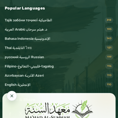
Popular Languages
Tajik забо́ни тоҷикӣ́ الطاجيكية
318
د. هيثم سرحان Arabic العربية
193
Bahasa Indonesia الإندونيسية
143
Thai التايلندية ไทย
121
русский الروسية Russian
119
Filipino-فليبيني-التغالوغ-tagalog
116
Azərbaycan الأذريـة Azeri
113
English الإنجليزية
110
Follow & Share