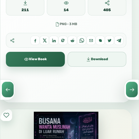
211
14
405
PNG · 3 MB
View Book
Download