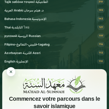
Tajik забо́ни тоҷикӣ́ الطاجيكية
318
د. هيثم سرحان Arabic العربية
193
Bahasa Indonesia الإندونيسية
143
Thai التايلندية ไทย
121
русский الروسية Russian
119
Filipino-فليبيني-التغالوغ-tagalog
116
Azərbaycan الأذريـة Azeri
113
English الإنجليزية
110
Follow & Share
Commencez votre parcours dans le
Visit Mahad Sunnah
savoir islamique