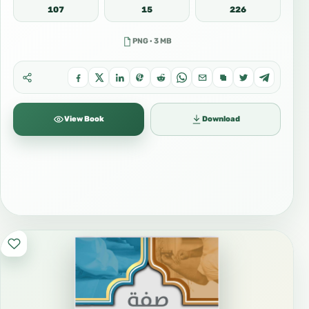
107
15
226
PNG · 3 MB
View Book
Download