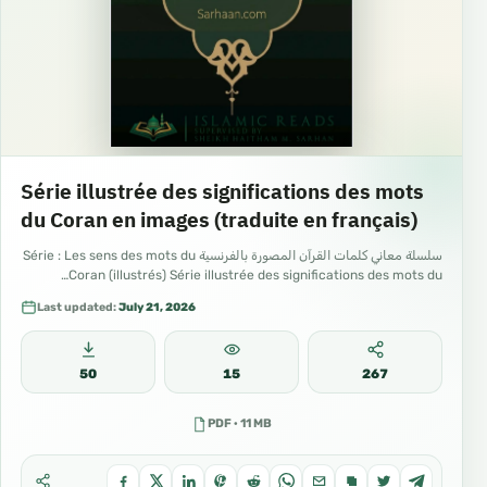
Série illustrée des significations des mots
du Coran en images (traduite en français)
سلسلة معاني كلمات القرآن المصورة بالفرنسية Série : Les sens des mots du
Coran (illustrés) Série illustrée des significations des mots du…
Last updated:
July 21, 2026
50
15
267
PDF · 11 MB