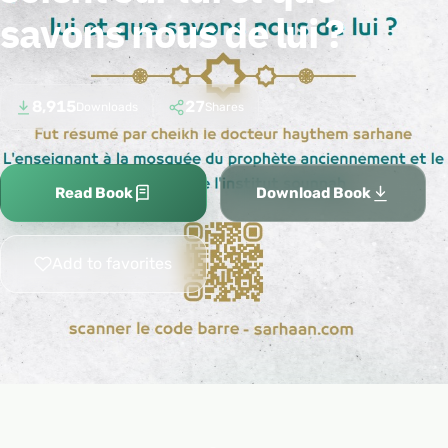
savons nous de lui ?
8,915
27
Downloads
Shares
Read Book
Download Book
Add to favorites