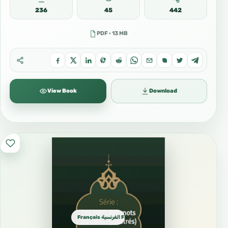
236
45
442
PDF · 13 MB
View Book
Download
Français الفرنسية French