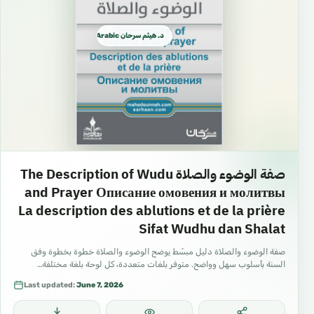
د. هيثم سرحان Arabic العربية
صفة الوضوء والصلاة The Description of Wudu
and Prayer Описание омовения и молитвы
La description des ablutions et de la prière
Sifat Wudhu dan Shalat
صفة الوضوء والصلاة دليل مبسّط يوضح الوضوء والصلاة خطوة بخطوة وفق
السنة بأسلوب سهل وواضح. متوفر بلغات متعددة، كل لوحة بلغة مختلفة…
Last updated:
June 7, 2026