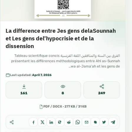
La difference entre Jes gens delaSounnah
et Les gens del’hypocrisie et de la
dissension
الفرق بين السنة والمنافقين اللغة الفرنسية Tableau scientifique concis
présentant les différences méthodologiques entre Ahl as-Sunnah
wa al-Jama‘ah et les gens de…
Last updated:
April 7, 2026
161
8
249
PDF / DOCX · 277 KB / 31 KB