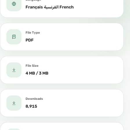
Français الفرنسية French
File Type
PDF
File Size
4 MB / 3 MB
Downloads
8,915