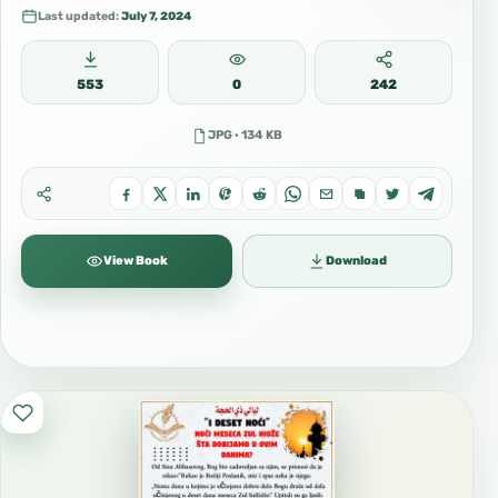
Last updated:
July 7, 2024
553
0
242
JPG · 134 KB
View Book
Download