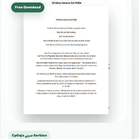
Free Download
Србија صربي Serbian