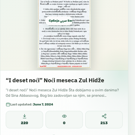
Србија صربي Serbian
“I deset noći” Noći meseca Zul Hidže
“I deset noći” Noći meseca Zul Hidže Šta dobijamo u ovim danima?
Od Sina Abbasovog, Bog bio zadovoljan sa njim, se prenosi…
Last updated:
June 7, 2024
220
0
213