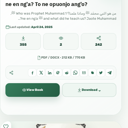
ne en ng’a? To ne opuonjo ang’o?
من هو النبي محمّد ﷺ وماذا علمنا؟ 1.Who was Prophet Muhammad ﷺ,
and what did he teach us? Jaote Muhammad ﷺ ne en ng’a?…
Last updated:
April 24, 2025
355
2
242
PDF / DOCX · 212 KB / 770 KB
⌄
View Book
Download