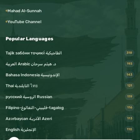
Mahad Al-Sunnah
YouTube Channel
Popular Languages
Tajik забо́ни тоҷикӣ́ الطاجيكية
318
د. هيثم سرحان Arabic العربية
193
Bahasa Indonesia الإندونيسية
143
Thai التايلندية ไทย
121
русский الروسية Russian
119
Filipino-فليبيني-التغالوغ-tagalog
116
Azərbaycan الأذريـة Azeri
113
English الإنجليزية
110