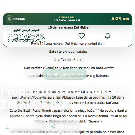
كتب الشيخ هيثم سرحان حفظه الله متوفرة مجانًا ف
✦
UMM AL-QURA
6:29 am
Makkah
23 Safar 1448 AH
Home
›
Србија صربي Serbian
›
Propisi 10.dana meseca Zul hidze.pdf
Free Islamic Book
Србија صربي Serbian
Propisi 10.dana meseca
Zul hidze.pdf
2,243
223
Downloads
Shares