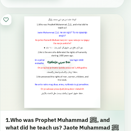
Србија صربي Serbian
1.Who was Prophet Muhammad ﷺ, and
what did he teach us? Jaote Muhammad ﷺ