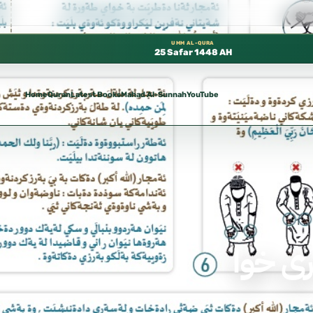
رة مجانًا في المسجد النبوي، 📍 باب ٣٧ (باب مكة) – الطابق الثالث 📍 إدارة الشؤون العلمية بالحسبة 📚 متوفرة بجميع اللغات
UMM AL-QURA
25 Safar 1448 AH
Home
Quran
Latest Books
Mahad Al-Sunnah
YouTube
ری خوا