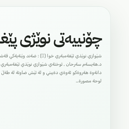
چۆنییەتی نوێژی پێغ
شيَوازي نويَذي ثيَغةمبةري خوا ()
دانةوة هةروةكو ئةوةي دةيبني و لة ثيَش ضاوتة لة طةلَ 
لوحة مصورة…