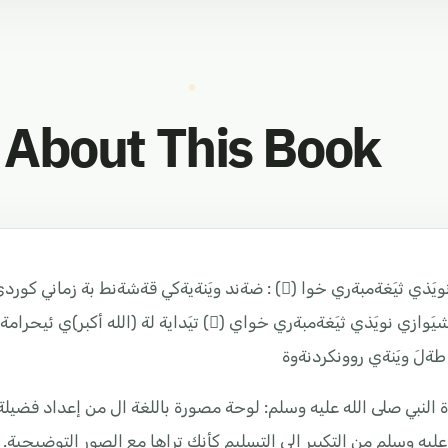
About This Book
شيَوازي نويَذي ثيَغةمبةري خوا () : ضةند ويَنةيةكي قةش
ثوختةي شيَوازي نويَذي ثيَغةمبةري خواي () تيَ
طةلَ ويَنةي روونكردنةوة
النبي صلى الله عليه وسلم: لوحة مصورة باللغة ال من إعداد فضيل
عليه وسلم من التكبير إلى التسليم كأنك تراها مع الصور التوضيحية.