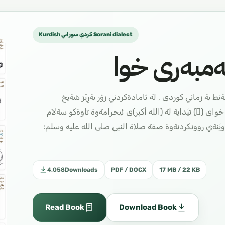
Kurdish كردي سوراني Sorani dialect
ەمبەری خوا
 : ضةند ويَنةيةكي قةشةنط بة زماني كوردي , لة ئامادةكردني زؤر بةرِيَز شةيخ
د.هةيسةم سةرحان , ثوختةي شيَوازي نويَذي ثيَغةمبةري خواي () تيَداية لة (الله أكبر)ي ئيحرامةوة تاوةكو سةلام
ويَنةي روونكردنةوة صفة صلاة النبي صلى الله عليه وسلم:
4,058
Downloads
PDF / DOCX
17 MB / 22 KB
Read Book
Download Book