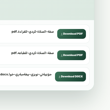
صفة-الصلاة-كردي-للقراءة.pdf
Download PDF
صفة-الصلاة-كردي-للطباعه.pdf
Download PDF
جؤنييةتي-نويزي-بيغةمبةري-خوا.docx
Download DOCX