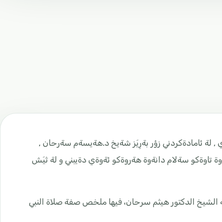
ةنط بة زماني كوردي , لة ئامادةكردني زؤر بةرِيَز شةيخ د.هةيسةم سةرحان ,
داية لة (الله أكبر)ي ئيحرامةوة تاوةكو سةلام دانةوة هةروةكو ئةوةي دةيبني و لة ثيَش
ة الشيخ الدكتور هيثم سرحان، فيها ملخص صفة صلاة النبي