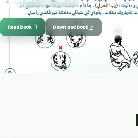
4,058
36
Downloads
Shares
Add to fa
Read Book
Download Book