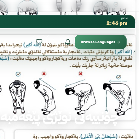
كتب الشيخ هيثم سرحان حفظه الله متوف
✦
NOW
2:46 pm
Browse Languages
چۆنییەتی نوێژی پێغەمبە