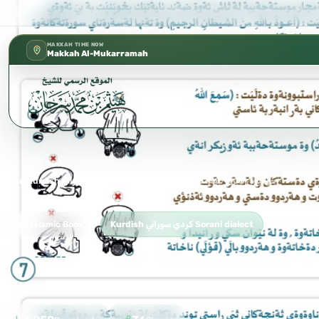
كتب الشيخ هيثم سرحان حفظه الله متوفرة مجا
✦
MAKKAH TIME NOW
Makkah Al-Mukarramah
چۆنییەتی نوێژی پێغەمبەری خوا
›
Kurdish كردي سوراني Sorani dialect
›
Home
Kurdish كردي سوراني Sorani dialect
Free Islamic Book