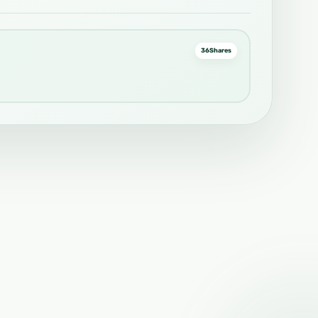
36
Shares