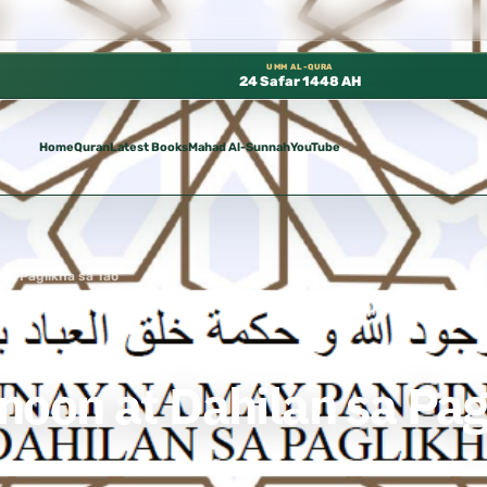
 متوفرة مجانًا في المسجد النبوي، 📍 باب ٣٧ (باب مكة) – الطابق الثالث 📍 إدارة الشؤون العلمية بالحسبة 📚 متوفرة بجميع اللغات
UMM AL-QURA
24 Safar 1448 AH
Home
Quran
Latest Books
Mahad Al-Sunnah
YouTube
sa Paglikha sa Tao
oon at Dahilan sa Pag