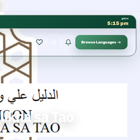
كتب الشيخ هيثم سرحان حفظه الله
✦
NOW
5:15 pm
Browse Languages
likha sa Tao