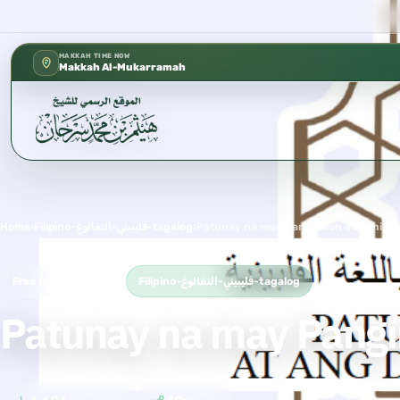
كتب الشيخ هيثم سرحان حفظه الله متوفر
✦
MAKKAH TIME NOW
Makkah Al-Mukarramah
Home
›
Filipino-فليبيني-التغالوغ-tagalog
›
Patunay na may Panginoon at Dahilan 
Free Islamic Book
Filipino-فليبيني-التغالوغ-tagalog
Patunay na may Pangin