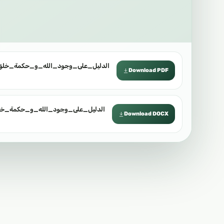
الدليل_على_وجود_الله_و_حكمة_خلق_.pdf
Download PDF
الدليل_على_وجود_الله_و_حكمة_خل.docx
Download DOCX