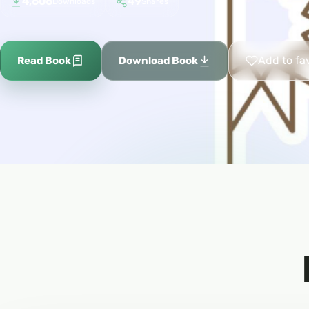
4,606
49
Downloads
Shares
Add to fa
Read Book
Download Book