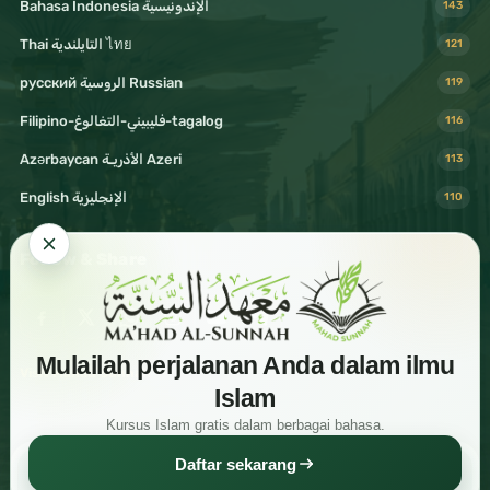
Bahasa Indonesia الإندونيسية
143
Thai التايلندية ไทย
121
русский الروسية Russian
119
Filipino-فليبيني-التغالوغ-tagalog
116
Azərbaycan الأذريـة Azeri
113
English الإنجليزية
110
Follow & Share
Mulailah perjalanan Anda dalam ilmu
Visit Mahad Sunnah
Islam
Kursus Islam gratis dalam berbagai bahasa.
Daftar sekarang
Read
Download
Share
© 2026 Shaykh Haytham Sarhaan. All rights reserved.