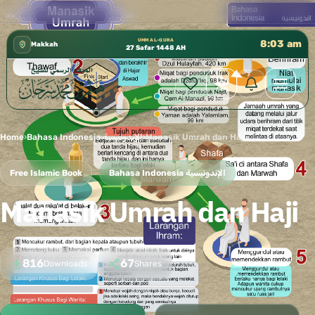
كتب الشيخ هيثم سرحان حفظه الله متوفرة مجانًا ف
✦
UMM AL-QURA
8:03 am
Makkah
27 Safar 1448 AH
Home
›
Bahasa Indonesia الإندونيسية
›
Manasik Umrah dan Haji
Free Islamic Book
Bahasa Indonesia الإندونيسية
Manasik Umrah dan Haji
816
67
Downloads
Shares