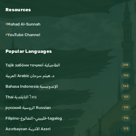
Resources
Mahad Al-Sunnah
YouTube Channel
Popular Languages
Tajik забо́ни тоҷикӣ́ الطاجيكية
318
د. هيثم سرحان Arabic العربية
193
Bahasa Indonesia الإندونيسية
143
Thai التايلندية ไทย
121
русский الروسية Russian
119
Filipino-فليبيني-التغالوغ-tagalog
116
Azərbaycan الأذريـة Azeri
113