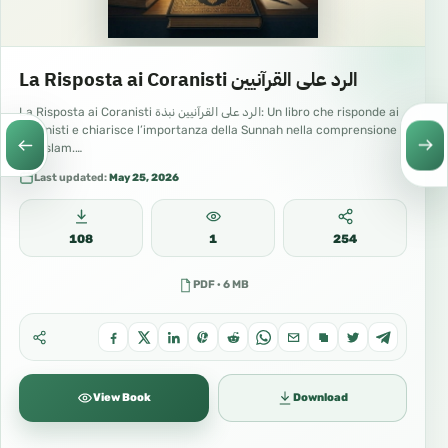
La Risposta ai Coranisti الرد على القرآنيين
La Risposta ai Coranisti الرد على القرآنيين نبذة: Un libro che risponde ai
coranisti e chiarisce l’importanza della Sunnah nella comprensione
dell’Islam.…
Last updated:
May 25, 2026
108
1
254
PDF · 6 MB
View Book
Download