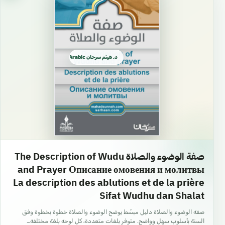
د. هيثم سرحان Arabic العربية
صفة الوضوء والصلاة The Description of Wudu
and Prayer Описание омовения и молитвы
La description des ablutions et de la prière
Sifat Wudhu dan Shalat
صفة الوضوء والصلاة دليل مبسّط يوضح الوضوء والصلاة خطوة بخطوة وفق
السنة بأسلوب سهل وواضح. متوفر بلغات متعددة، كل لوحة بلغة مختلفة…