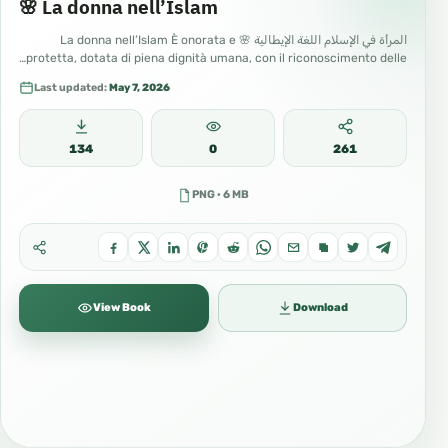
🌸 La donna nell’Islam
المرأة في الإسلام اللغة الإيطالية 🌸 La donna nell’Islam È onorata e
protetta, dotata di piena dignità umana, con il riconoscimento delle…
Last updated:
May 7, 2026
134
0
261
PNG · 6 MB
View Book
Download