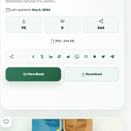
distinzioni naturali tra uomini…
Last updated:
May 6, 2026
95
0
264
JPG · 214 KB
View Book
Download