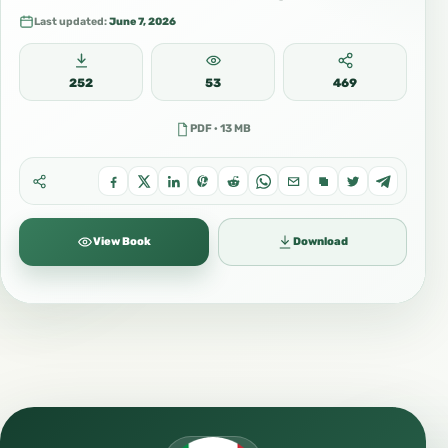
Last updated:
June 7, 2026
252
53
469
PDF · 13 MB
View Book
Download