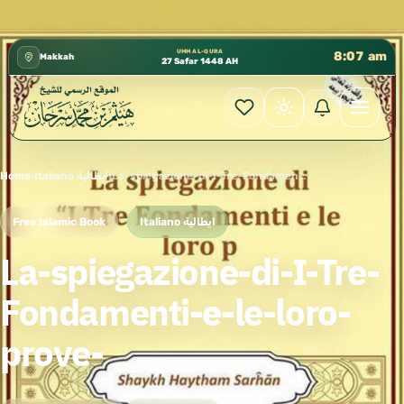
كتب الشيخ هيثم سرحان حفظه الله متوفرة مجانًا في المس
✦
UMM AL-QURA
8:07 am
Makkah
27 Safar 1448 AH
Home
›
Italiano ايطالية
›
La-spiegazione-di-I-Tre-Fondamenti-e-le-loro-prove-
Free Islamic Book
Italiano ايطالية
La-spiegazione-di-I-Tre-
Fondamenti-e-le-loro-
prove-