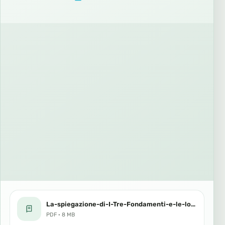
La-spiegazione-di-I-Tre-Fondamenti-e-le-loro-prove-1-1.pdf
PDF · 8 MB