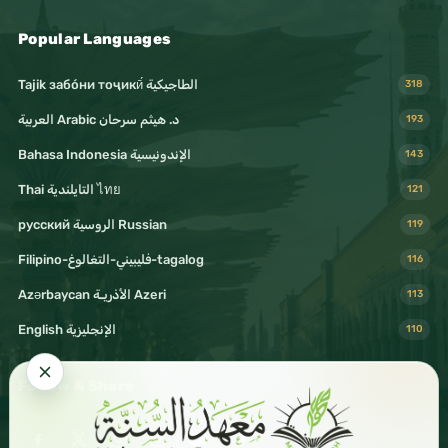
Popular Languages
Tajik забо́ни тоҷикӣ́ الطاجيكية
318
د. هيثم سرحان Arabic العربية
193
Bahasa Indonesia الإندونيسية
143
Thai التايلندية ไทย
121
русский الروسية Russian
119
Filipino-فليبيني-التغالوغ-tagalog
116
Azərbaycan الأذريـة Azeri
113
English الإنجليزية
110
Follow & Share