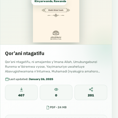
Kinyarwanda, Rawanda كينيارواندا
Qor’ani ntagatifu
Qor’ani ntagatifu, ni amajambo y’Imana Allah, Umubungabunzi
Rurema w’ibiremwa vyose, Yayimanuriye uwahetuye
Abavugishwamana n’Intumwa, Muhamadi (nyakugira amahoro
n’impuhwe z’Imana Allah). Iyo Qor’ani…
Last updated:
January 26, 2025
407
0
201
PDF · 24 MB