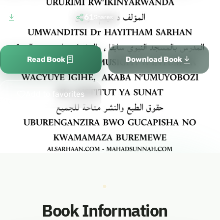
473
61
Downloads
Shares
Read Book
Download Book
Add to favorites
Book Information