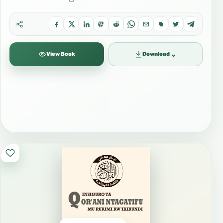
⌄
View Book
Download