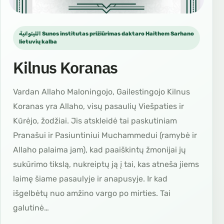
الليتوانية Sunos institutas prižiūrimas daktaro Haithem Sarhano
lietuvių kalba
Kilnus Koranas
Vardan Allaho Maloningojo, Gailestingojo Kilnus
Koranas yra Allaho, visų pasaulių Viešpaties ir
Kūrėjo, žodžiai. Jis atskleidė tai paskutiniam
Pranašui ir Pasiuntiniui Muchammedui (ramybė ir
Allaho palaima jam), kad paaiškintų žmonijai jų
sukūrimo tikslą, nukreiptų ją į tai, kas atneša jiems
laimę šiame pasaulyje ir anapusyje. Ir kad
išgelbėtų nuo amžino vargo po mirties. Tai
galutinė…