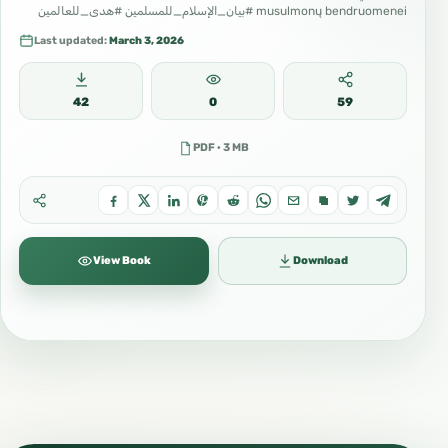
musulmonų bendruomenei #بيان_الإسلام_للمسلمين #هدى_للعالمين
Last updated:
March 3, 2026
42
0
59
PDF · 3 MB
View Book
Download