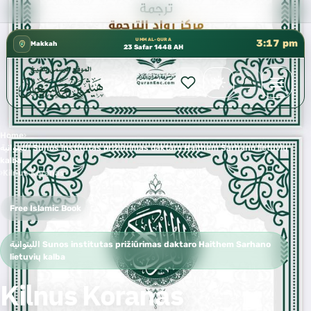
كتب الشيخ هيثم سرحان حفظه الله متوفرة مجان
✦
UMM AL-QURA
3:17 pm
Makkah
23 Safar 1448 AH
Home
›
الليتوانية Sunos institutas prižiūrimas daktaro Haithem Sarhano lietuvių
kalba
›
Kilnus Koranas
Free Islamic Book
الليتوانية Sunos institutas prižiūrimas daktaro Haithem Sarhano
lietuvių kalba
Kilnus Koranas