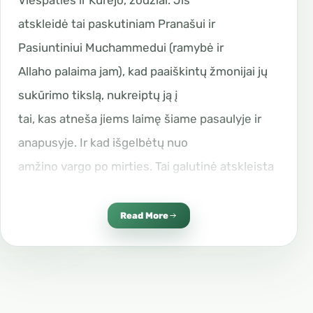
Viešpaties ir Kūrėjo, žodžiai. Jis
atskleidė tai paskutiniam Pranašui ir
Pasiuntiniui Muchammedui (ramybė ir
Allaho palaima jam), kad paaiškintų žmonijai jų
sukūrimo tikslą, nukreiptų ją į
tai, kas atneša jiems laimę šiame pasaulyje ir
anapusyje. Ir kad išgelbėtų nuo
amžino vargo po mirties. Tai galutinė atskleista
dieviškoji knyga, patvirtinanti
ankstesnes knygas ir pakeičianti jų įstatymus.
Read More
Kilnusis Koranas yra amžinas ženklas ir
stebuklas bei Allaho Pasiuntinio
Muchammedo (ramybė ir Allaho palaima jam)
pranašystės įrodymas. Visagalis