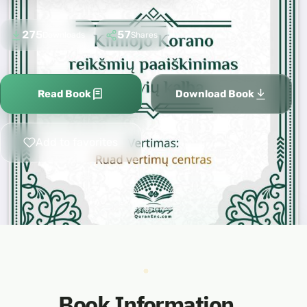
275
57
Downloads
Shares
Read Book
Download Book
Add to favorites
Book Information