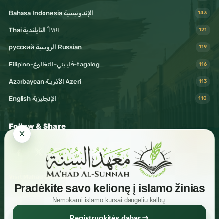
Bahasa Indonesia الإندونيسية
143
Thai التايلندية ไทย
121
русский الروسية Russian
119
Filipino-فليبيني-التغالوغ-tagalog
116
Azərbaycan الأذريـة Azeri
113
English الإنجليزية
110
Follow & Share
Visit Mahad Sunnah
Pradėkite savo kelionę į islamo žinias
Nemokami islamo kursai daugeliu kalbų.
Registruokitės dabar