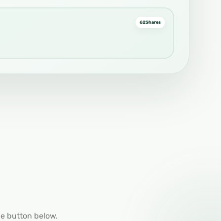
62
Shares
he button below.