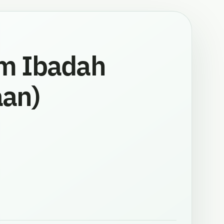
am Ibadah
aan)