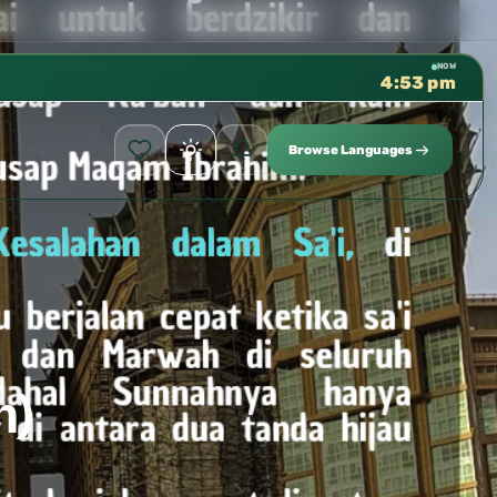
كتب الشيخ هيثم سرحان حفظه الله متوفرة مجانًا في المسجد الن
✦
NOW
4:53 pm
Browse Languages
n)