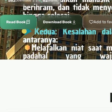
582
62
Downloads
Shares
Add to fa
Read Book
Download Book