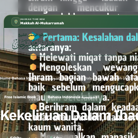
كتب الشيخ هيثم سرحان حفظه الله متوفرة مجانًا في المسجد النبوي، 
✦
MAKKAH TIME NOW
Makkah Al-Mukarramah
Home
›
Bahasa Indonesia الإندونيسية
›
Kekeliruan Dalam Ibadah Umrah (Al-Sar
Free Islamic Book
Bahasa Indonesia الإندونيسية
Kekeliruan Dalam Iba