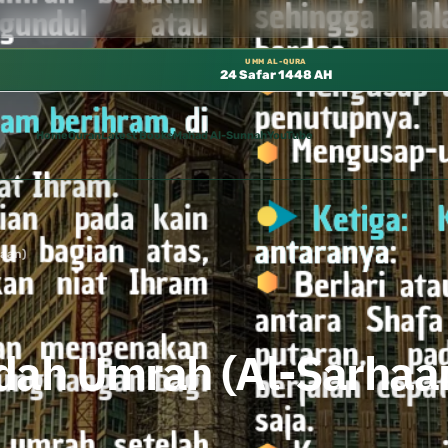
بوي، 📍 باب ٣٧ (باب مكة) – الطابق الثالث 📍 إدارة الشؤون العلمية بالحسبة 📚 متوفرة بجميع اللغات
UMM AL-QURA
24 Safar 1448 AH
Home
Quran
Latest Books
Mahad Al-Sunnah
YouTube
haan)
dah Umrah (Al-Sarhaa