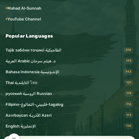
Mahad Al-Sunnah
YouTube Channel
Popular Languages
Tajik забо́ни тоҷикӣ́ الطاجيكية
318
د. هيثم سرحان Arabic العربية
193
Bahasa Indonesia الإندونيسية
143
Thai التايلندية ไทย
121
русский الروسية Russian
119
Filipino-فليبيني-التغالوغ-tagalog
116
Azərbaycan الأذريـة Azeri
113
English الإنجليزية
110