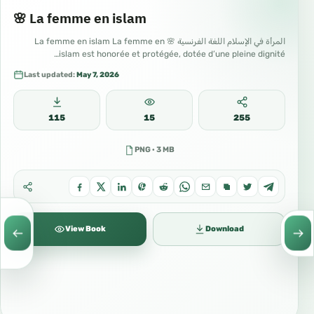
🌸 La femme en islam
المرأة في الإسلام اللغة الفرنسية 🌸 La femme en islam La femme en
islam est honorée et protégée, dotée d’une pleine dignité…
Last updated:
May 7, 2026
115
15
255
PNG · 3 MB
View Book
Download