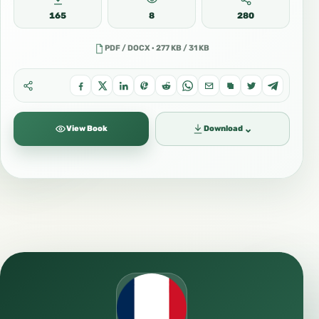
165
8
280
PDF / DOCX · 277 KB / 31 KB
⌄
View Book
Download