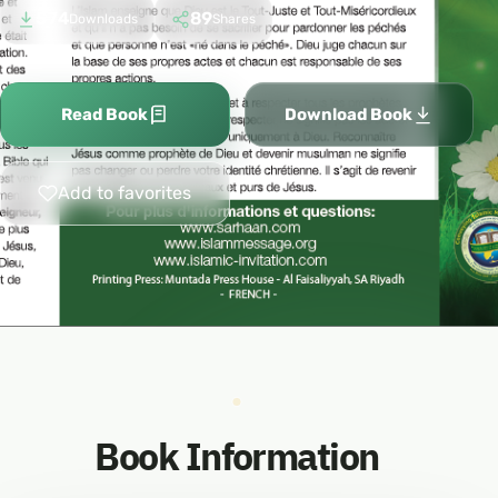
574
89
Downloads
Shares
Read Book
Download Book
Add to favorites
Book Information