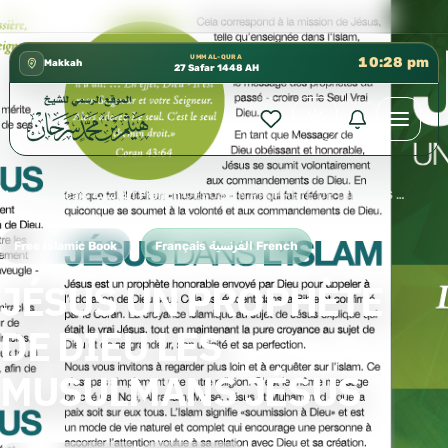
كتب الشيخ هيثم سرحان حفظه الله متوفرة مجانًا في المسجد ا
✦
UMM AL-QURA
10:28 pm
Makkah
27 Safar 1448 AH
Home
›
Français الفرنسية French
›
JÉSUS UN PROPHÈTE DE DIEU LES MUSULMANS JÉSUS
Free Islamic Book
Français الفرنسية French
JÉSUS UN PROPHÈTE
DE DIEU LES
MUSULMANS JÉSUS