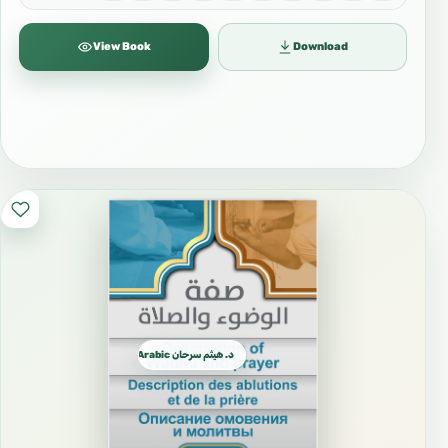
View Book
Download
د. هيثم سرحان Arabic العربية