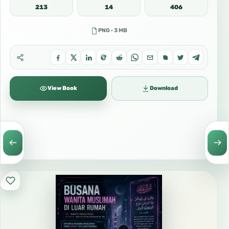
213
14
406
PNG · 3 MB
View Book
Download