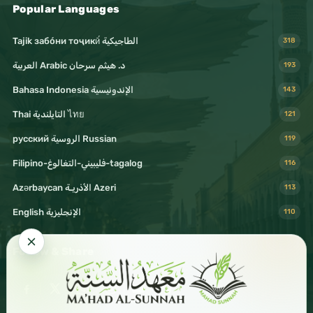
Popular Languages
Tajik забо́ни тоҷикӣ́ الطاجيكية
318
د. هيثم سرحان Arabic العربية
193
Bahasa Indonesia الإندونيسية
143
Thai التايلندية ไทย
121
русский الروسية Russian
119
Filipino-فليبيني-التغالوغ-tagalog
116
Azərbaycan الأذريـة Azeri
113
English الإنجليزية
110
Follow & Share