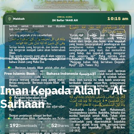
كتب الشيخ هيثم سرحان حفظه الله متوفرة مجانًا في المسجد
✦
UMM AL-QURA
10:15 am
Makkah
24 Safar 1448 AH
Home
›
Bahasa Indonesia الإندونيسية
›
Iman Kepada Allah – Al-Sarhaan
Free Islamic Book
Bahasa Indonesia الإندونيسية
Iman Kepada Allah – Al-
Sarhaan
192
52
Downloads
Shares