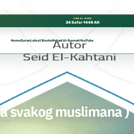
توفرة مجانًا في المسجد النبوي، 📍 باب ٣٧ (باب مكة) – الطابق الثالث 📍 إدارة الشؤون العلمية بالحسبة 📚 متوفرة بجميع اللغات
UMM AL-QURA
24 Safar 1448 AH
Home
Quran
Latest Books
Mahad Al-Sunnah
YouTube
imana )
ita svakog muslimana )