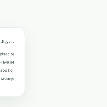
حصن الم
 pisac te
oljava se
habu koji
 izdanje.