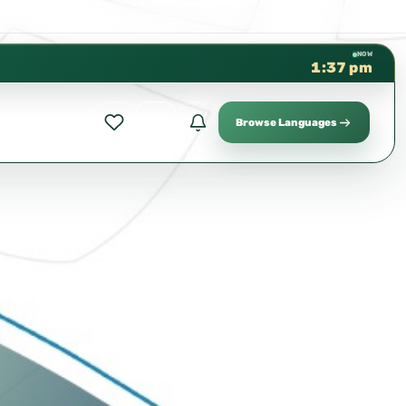
كتب الشيخ هيثم سرحان حفظه الله م
✦
NOW
1:37 pm
Browse Languages