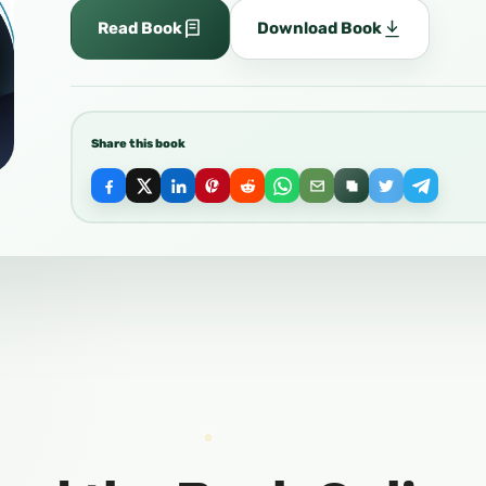
Read Book
Download Book
Share this book