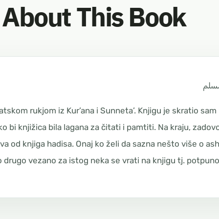
About This Book
سلم
ijatskom rukjom iz Kur’ana i Sunneta’. Knjigu je skratio sam
 bi knjižica bila lagana za čitati i pamtiti. Na kraju, zadov
va od knjiga hadisa. Onaj ko želi da sazna nešto više o as
to drugo vezano za istog neka se vrati na knjigu tj. potpuno