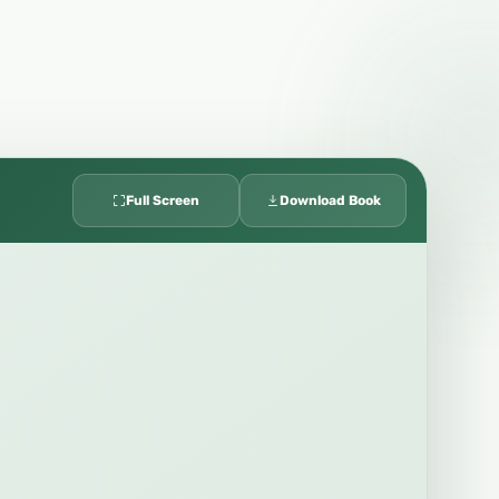
Full Screen
Download Book