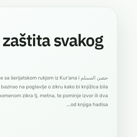
 zaštita svakog
ječenje sa šerijatskom rukjom iz Kur’ana i
bazirao na poglavlje o zikru kako bi knjižica bila
 pomenom zikra tj. metna, te pominje izvor ili dva
od knjiga hadisa.…