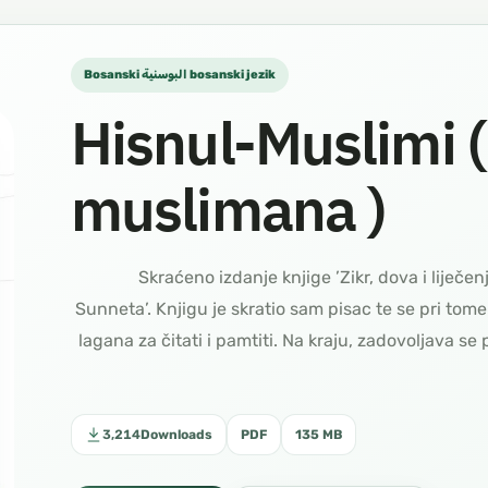
Bosanski البوسنية bosanski jezik
Hisnul-Muslimi (
muslimana )
حصن المسلم Skraćeno izdanje knjige ’Zikr, dova i li
Sunneta’. Knjigu je skratio sam pisac te se pri tome 
lagana za čitati i pamtiti. Na kraju, zadovoljava se
3,214
Downloads
PDF
135 MB