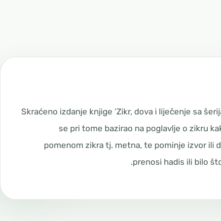
Skraćeno izdanje knjige ’Zikr, dova i liječenje sa šer
se pri tome bazirao na poglavlje o zikru kako
pomenom zikra tj. metna, te pominje izvor ili d
prenosi hadis ili bilo š