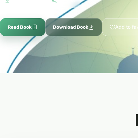
3,214
19
Downloads
Shares
Add to fa
Read Book
Download Book