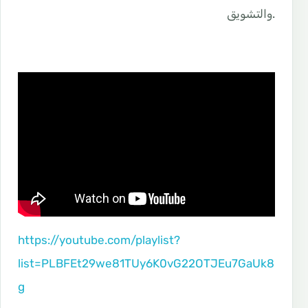
والتشويق.
https://youtube.com/playlist?
list=PLBFEt29we81TUy6K0vG22OTJEu7GaUk8
g