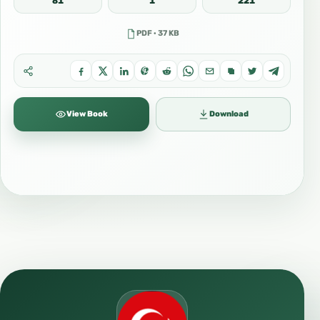
81
1
221
PDF · 37 KB
View Book
Download