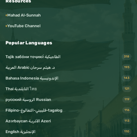
Resources
Mahad Al-Sunnah
YouTube Channel
Popular Languages
Tajik забо́ни тоҷикӣ́ الطاجيكية
318
د. هيثم سرحان Arabic العربية
193
Bahasa Indonesia الإندونيسية
143
Thai التايلندية ไทย
121
русский الروسية Russian
119
Filipino-فليبيني-التغالوغ-tagalog
116
Azərbaycan الأذريـة Azeri
113
English الإنجليزية
110