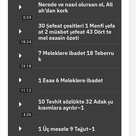
Nerede ve nasıl olursan ol, All
ah’dan kork
0:39
30 Şefeat çesitleri 1 Menfi şefa
at 2 müsbet şefeat 43 Dört te
mel esasin özeti
18:24
7 Meleklere ibadet 18 Teberru
k
13:18
1 Esas 6 Meleklere ibadet
11:12
10 Tevhit sözlükte 32 Adak şu
kısımlara ayrılır~1
4:26
1 Üç mesele 9 Tağut~1