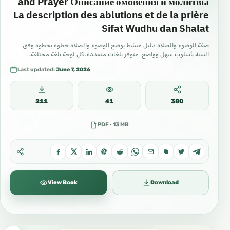
and Prayer Описание омовения и молитвы
La description des ablutions et de la prière
Sifat Wudhu dan Shalat
صفة الوضوء والصلاة دليل مبسّط يوضح الوضوء والصلاة خطوة بخطوة وفق
السنة بأسلوب سهل وواضح. متوفر بلغات متعددة، كل لوحة بلغة مختلفة…
Last updated:
June 7, 2026
211
41
380
PDF · 13 MB
View Book
Download