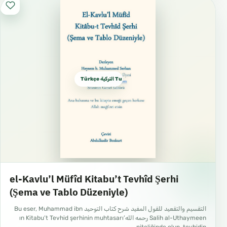
Türkçe التركية Turkish
el-Kavlu’l Müfîd Kitabu’t Tevhîd Şerhi
(Şema ve Tablo Düzeniyle)
التقسيم والتقعيد للقول المفيد شرح كتاب التوحيد Bu eser, Muhammad ibn
Salih al-Uthaymeen رحمه الله’ın Kitabu’t Tevhid şerhinin muhtasarı