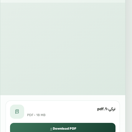
تركي-1.pdf
PDF · 18 MB
Download PDF