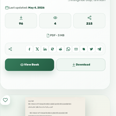
niteliğinde olup, tevhidin…
Last updated:
May 4, 2026
96
4
215
PDF · 3 MB
View Book
Download