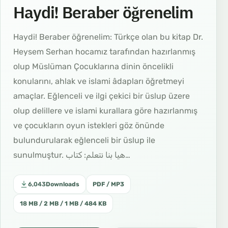
Haydi! Beraber öğrenelim
Haydi! Beraber öğrenelim: Türkçe olan bu kitap Dr.
Heysem Serhan hocamız tarafından hazırlanmış
olup Müslüman Çocuklarına dinin öncelikli
konularını, ahlak ve islami âdapları öğretmeyi
amaçlar. Eğlenceli ve ilgi çekici bir üslup üzere
olup delillere ve islami kurallara göre hazırlanmış
ve çocukların oyun istekleri göz önünde
bulundurularak eğlenceli bir üslup ile
sunulmuştur. هيا بنا نتعلم: كتاب…
6,043
Downloads
PDF / MP3
18 MB / 2 MB / 1 MB / 484 KB