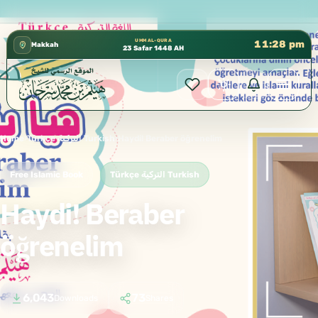
 إدارة الشؤون العلمية بالحسبة 📚 متوفرة بجميع اللغات
✦
UMM AL-QURA
11:28 pm
Makkah
23 Safar 1448 AH
Home
›
Türkçe التركية Turkish
›
Haydi! Beraber öğrenelim
Free Islamic Book
Türkçe التركية Turkish
Haydi! Beraber
öğrenelim
6,043
73
Downloads
Shares