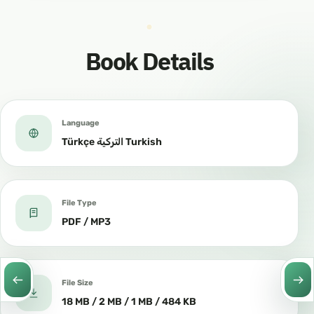
Book Details
Language
Türkçe التركية Turkish
File Type
PDF / MP3
File Size
18 MB / 2 MB / 1 MB / 484 KB