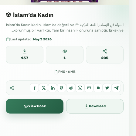
🌸 İslam’da Kadın
المرأة في الإسلام اللغة التركية 🌸 İslam’da Kadın Kadın, İslam’da değerli ve
korunmuş bir varlıktır. Tam bir insanlık onuruna sahiptir. Erkek ve…
Last updated:
May 7, 2026
137
1
205
PNG · 6 MB
View Book
Download