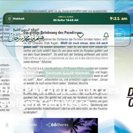
كتب الشيخ هيثم سرحان حفظه الله متوفرة مجانًا في المسجد 
✦
UMM AL-QURA
9:11 am
Makkah
26 Safar 1448 AH
Home
›
Deutsch الألمانية German
›
DAS PARADIES Ort des ewigen Genusses
Free Islamic Book
Deutsch الألمانية German
DAS PARADIES Ort des
ewigen Genusses
239
66
Downloads
Shares