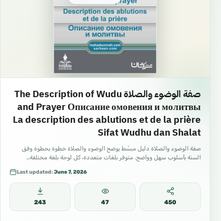
صفة الوضوء والصلاة The Description of Wudu
and Prayer Описание омовения и молитвы
La description des ablutions et de la prière
Sifat Wudhu dan Shalat
صفة الوضوء والصلاة دليل مبسّط يوضح الوضوء والصلاة خطوة بخطوة وفق
السنة بأسلوب سهل وواضح. متوفر بلغات متعددة، كل لوحة بلغة مختلفة…
Last updated:
June 7, 2026
243
47
450