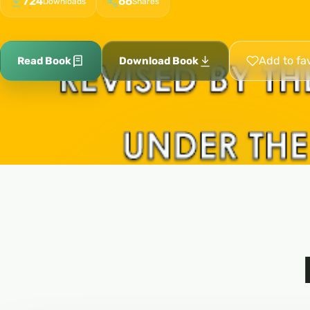
724
66
Downloads
Shares
Add to fa
Read Book
Download Book