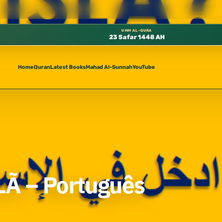
ي المسجد النبوي، 📍 باب ٣٧ (باب مكة) – الطابق الثالث 📍 إدارة الشؤون العلمية بالحسبة 📚 متوفرة بجميع اللغات
UMM AL-QURA
23 Safar 1448 AH
Home
Quran
Latest Books
Mahad Al-Sunnah
YouTube
Ã – Português