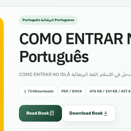
Português البرتغالية Portuguese
COMO ENTRAR N
Português
724
Downloads
PDF / DOCX
476 KB / 331 KB / 437 K
Read Book
Download Book