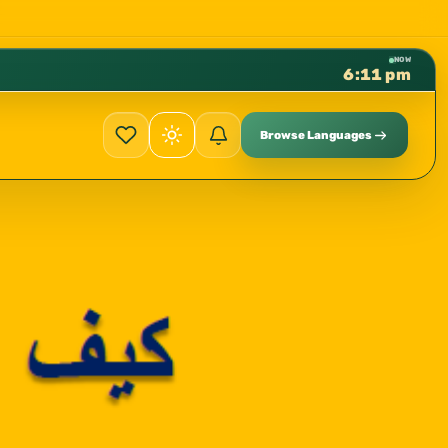
كتب الشيخ هيثم سرحان حفظه الله متوفرة مجانًا ف
✦
NOW
6:11 pm
Browse Languages