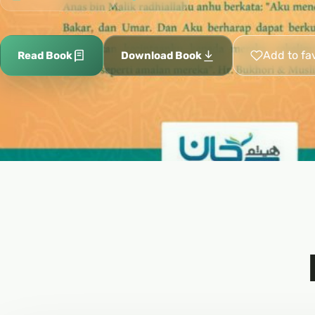
Add to fa
Read Book
Download Book