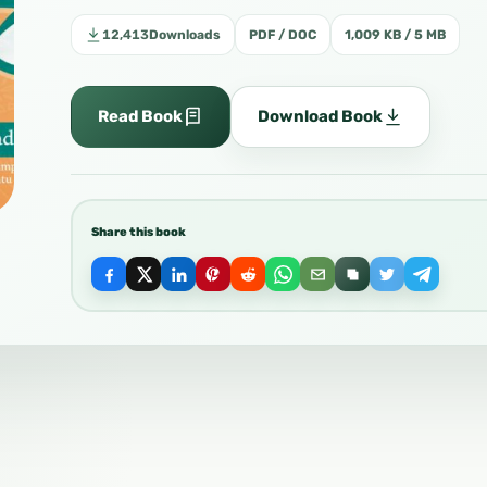
12,413
Downloads
PDF / DOC
1,009 KB / 5 MB
Read Book
Download Book
Share this book