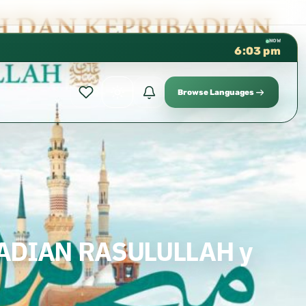
كتب الشيخ هيثم سرحان حفظه الله متو
✦
NOW
6:03 pm
Browse Languages
ADIAN RASULULLAH y