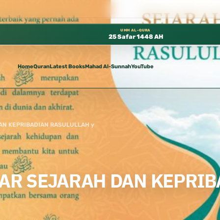
فرة مجانًا في المسجد النبوي، 📍 باب ٣٧ (باب مكة) – الطابق الثالث 📍 إدارة الشؤون العلمية بالحسبة 📚 متوفرة بجميع اللغات
UMM AL-QURA
25 Safar 1448 AH
Home
Quran
Latest Books
Mahad Al-Sunnah
YouTube
AN KEPRIBADIAN RASULULLAH y
AR SEJARAH DAN KEPRIB