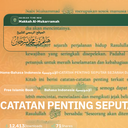
كتب الشيخ هيثم سرحان حفظه الله متوفرة مج
✦
MAKKAH TIME NOW
Makkah Al-Mukarramah
Home
›
Bahasa Indonesia الإندونيسية
›
CATATAN PENTING SEPUTAR SEJARAH D
Free Islamic Book
Bahasa Indonesia الإندونيسية
CATATAN PENTING SEPUT
12,413
71
Downloads
Shares