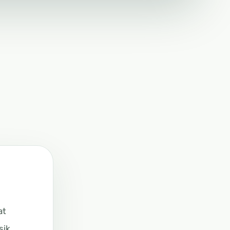
at
sik