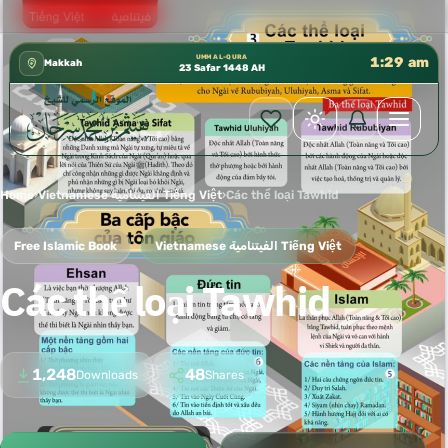
كتب الشيخ هيثم سرحان حفظه الله متوفرة مجانًا في المسجد ا
✦
UMM AL-QURA
1:29 am
Makkah
23 Safar 1448 AH
Home
›
Vietnamese الفيتنامية Tiếng Việt
›
Các thể loại Tawhid
Free Islamic Book
Vietnamese الفيتنامية Tiếng Việt
Các thể loại Tawhid
1,248
48
Downloads
Shares