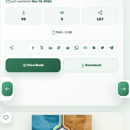
Last updated:
May 16, 2026
90
3
157
PNG · 2 MB
View Book
Download