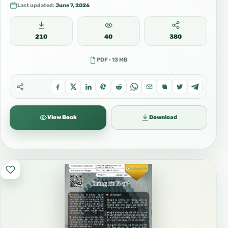
Last updated:
June 7, 2026
210
40
380
PDF · 13 MB
View Book
Download