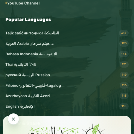
YouTube Channel
Popular Languages
Tajik забо́ни тоҷикӣ́ الطاجيكية
318
د. هيثم سرحان Arabic العربية
193
Bahasa Indonesia الإندونيسية
143
Thai التايلندية ไทย
121
русский الروسية Russian
119
Filipino-فليبيني-التغالوغ-tagalog
116
Azərbaycan الأذريـة Azeri
113
English الإنجليزية
110
Follow & Share