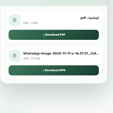
فيتنامية-.pdf
PDF · 4 MB
Download PDF
WhatsApp-Image-2023-11-11-a-16.37.37_fa8bcdd7.jpg
JPG · 177 KB
Download JPG