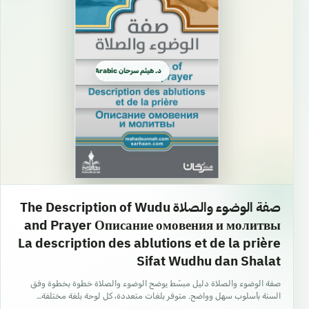
د. هيثم سرحان Arabic العربية
صفة الوضوء والصلاة The Description of Wudu
and Prayer Описание омовения и молитвы
La description des ablutions et de la prière
Sifat Wudhu dan Shalat
صفة الوضوء والصلاة دليل مبسّط يوضح الوضوء والصلاة خطوة بخطوة وفق
السنة بأسلوب سهل وواضح. متوفر بلغات متعددة، كل لوحة بلغة مختلفة…