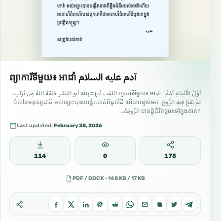
ព្យាការីទីមួយ៖ អាដាំ آدم عليه السلام
أَوَّلُ الْأَنْبِيَاءِ آدَمُ : ព្យាការីទីមួយ៖ អាដាំ اللقب ឈ្មោះក្រៅ أبو البَشَرِ خَلَقَهُ اللهُ مِن تُرَابٍ،
ثمَّ نَفَخَ فِيهِ الرُّوحَ. បិតានៃមនុស្សជាតិ អល់ឡោះបានបង្កើតគាត់ពីធូលីដី ហើយបន្ទាប់មក
បានផ្លុំជីវិតចូលទៅក្នុងគាត់។ الزَّوجَةُ…
Last updated:
February 28, 2026
114
0
175
PDF / DOCX · 148 KB / 17 KB