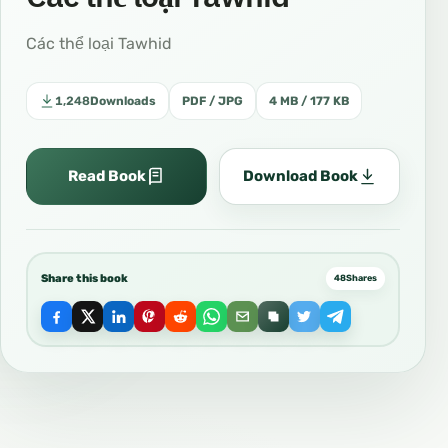
Các thể loại Tawhid
1,248
Downloads
PDF / JPG
4 MB / 177 KB
Read Book
Download Book
Share this book
48
Shares