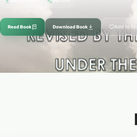
347
55
Downloads
Shares
Add to fa
Read Book
Download Book