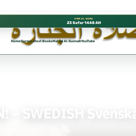
 متوفرة مجانًا في المسجد النبوي، 📍 باب ٣٧ (باب مكة) – الطابق الثالث 📍 إدارة الشؤون العلمية بالحسبة 📚 متوفرة بجميع اللغات
UMM AL-QURA
23 Safar 1448 AH
Home
Quran
Latest Books
Mahad Al-Sunnah
YouTube
a
 – SWEDISH Svensk