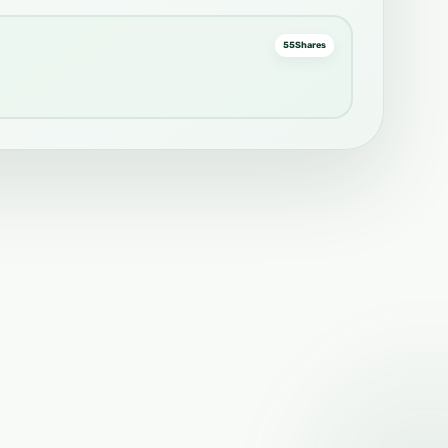
55
Shares