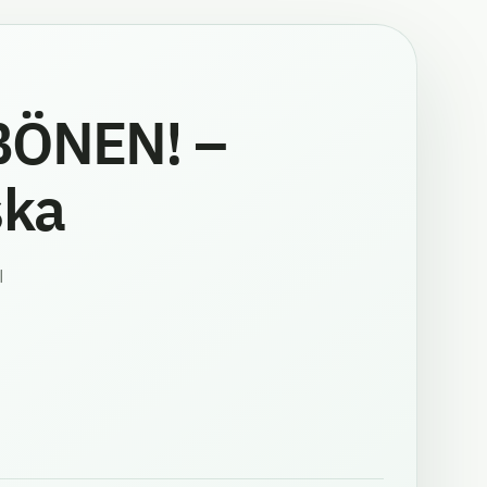
ÖNEN! –
ka
السو