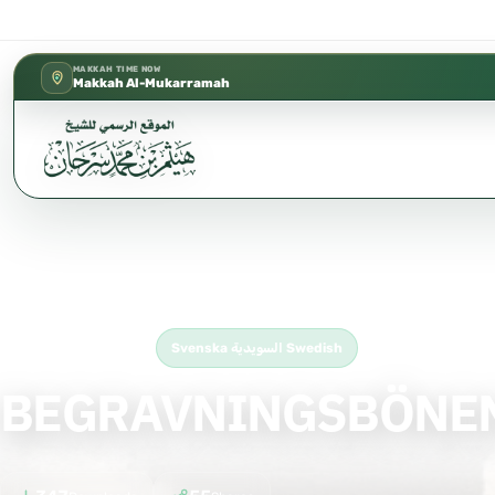
كتب الشيخ هيثم سرحان حفظه الله متوفر
✦
MAKKAH TIME NOW
Makkah Al-Mukarramah
Home
›
Svenska السويدية Swedish
›
BEGRAVNINGSBÖNEN! – SWEDISH Svensk
Free Islamic Book
Svenska السويدية Swedish
BEGRAVNINGSBÖNEN!