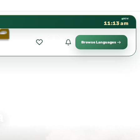
كتب الشيخ هيثم سرحان حفظه الله
✦
NOW
11:13 am
Browse Languages
a