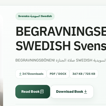
Svenska السويدية Swedish
BEGRAVNINGSB
SWEDISH Svens
BEGRAVNINGSBÖNEN! صلاة الجنازة SWEDISH يدية
347
Downloads
PDF / DOCX
367 KB / 725 KB
Read Book
Download Book