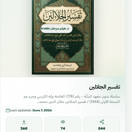
د. هيثم سرحان Arabic العربية
تفسير الجلالين
سلسلة متون معهد السُّنّة – رقم (78)/ الفاتحة وآية الكرسي وجزء عم
النسخة الأولى (1444) / تفسير الجلالين جلال الدين محمد…
Last updated:
June 7, 2026
360
74
544