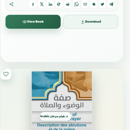
View Book
Download
د. هيثم سرحان Arabic العربية