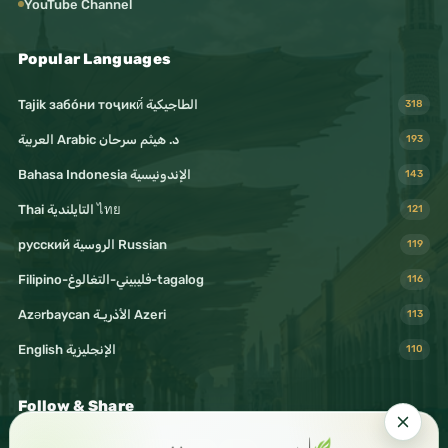
YouTube Channel
Popular Languages
Tajik забо́ни тоҷикӣ́ الطاجيكية
318
د. هيثم سرحان Arabic العربية
193
Bahasa Indonesia الإندونيسية
143
Thai التايلندية ไทย
121
русский الروسية Russian
119
Filipino-فليبيني-التغالوغ-tagalog
116
Azərbaycan الأذريـة Azeri
113
English الإنجليزية
110
Follow & Share