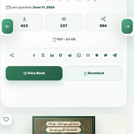
Last updated:
June 11, 2026
413
137
584
PDF · 24 MB
View Book
Download