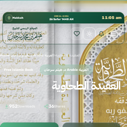
كتب الشيخ هيثم سرحان حفظه الله متوفرة مجانًا في المسجد 
✦
UMM AL-QURA
11:05 am
Makkah
26 Safar 1448 AH
العقيدة الطحاوية
›
د. هيثم سرحان Arabic العربية
›
Home
د. هيثم سرحان Arabic العربية
Free Islamic Book
العقيدة الطحاوية
952
36
Downloads
Shares