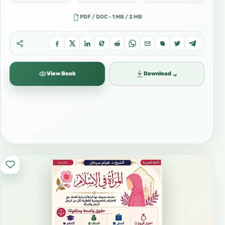
PDF / DOC · 1 MB / 2 MB
⌄
View Book
Download