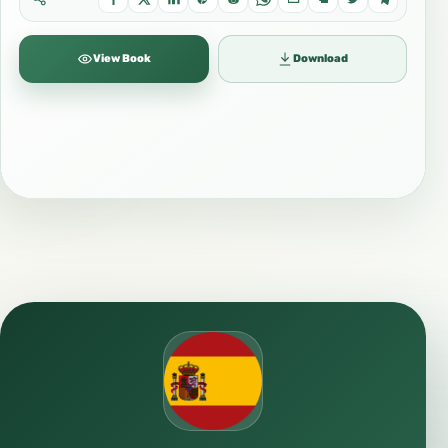
View Book
Download