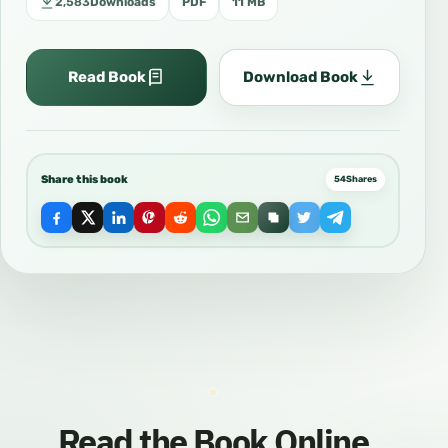
2,583
Downloads
PDF
11 MB
Read Book
Download Book
Share this book
54
Shares
Read the Book Online