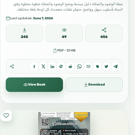
صفة الوضوء والصلاة دليل مبسّط يوضح الوضوء والصلاة خطوة بخطوة وفق
السنة بأسلوب سهل وواضح. متوفر بلغات متعددة، كل لوحة بلغة مختلفة…
Last updated:
June 7, 2026
245
49
456
PDF · 13 MB
View Book
Download