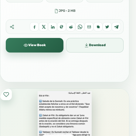
JPG · 2 MB
View Book
Download