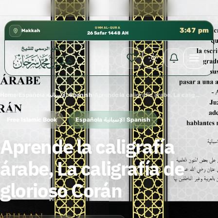
 إدارة الشؤون العلمية بالحسبة 📚 متوفرة بجميع اللغات
✦
UMM AL-QURA
3:47 pm
Makkah
26 Safar 1448 AH
Home
›
Española الإسبانية Spanish
›
Aprende la caligrafía árabe, La caligrafía de glorioso Corán
Free Islamic Book
Española الإسبانية Spanish
Aprende la caligrafía
árabe, La caligrafía de
glorioso Corán