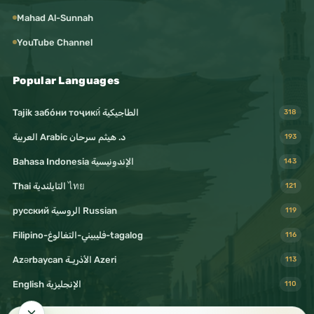
Mahad Al-Sunnah
YouTube Channel
Popular Languages
Tajik забо́ни тоҷикӣ́ الطاجيكية
318
د. هيثم سرحان Arabic العربية
193
Bahasa Indonesia الإندونيسية
143
Thai التايلندية ไทย
121
русский الروسية Russian
119
Filipino-فليبيني-التغالوغ-tagalog
116
Azərbaycan الأذريـة Azeri
113
English الإنجليزية
110