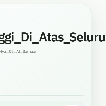
ggi_Di_Atas_Selu
_Nya_02_Al_Sarhaan