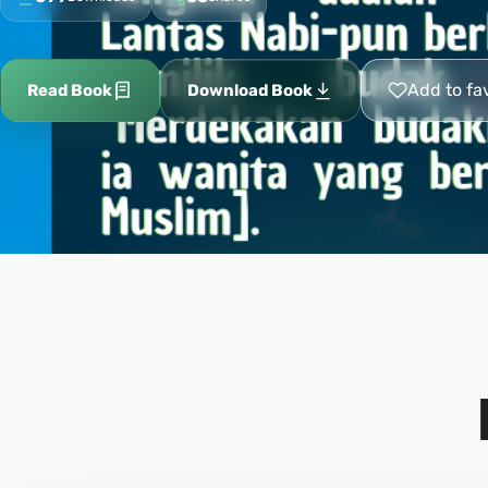
Add to fa
Read Book
Download Book