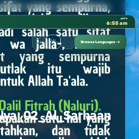
كتب الشيخ هيثم سرحان حفظه الله 
✦
NOW
6:55 am
Browse Languages
Nya_02_Al_Sarhaan