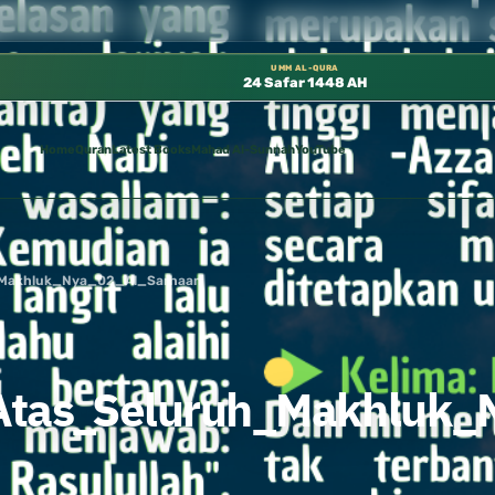
متوفرة مجانًا في المسجد النبوي، 📍 باب ٣٧ (باب مكة) – الطابق الثالث 📍 إدارة الشؤون العلمية بالحسبة 📚 متوفرة بجميع اللغات
UMM AL-QURA
24 Safar 1448 AH
Home
Quran
Latest Books
Mahad Al-Sunnah
YouTube
_Makhluk_Nya_02_Al_Sarhaan
Atas_Seluruh_Makhluk_