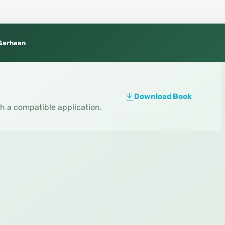
Sarhaan
Download Book
th a compatible application.