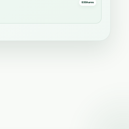
53
Shares