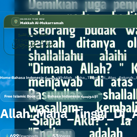
كتب الشيخ هيثم سرحان حفظه الله متوفرة
✦
MAKKAH TIME NOW
Makkah Al-Mukarramah
Home
›
Bahasa Indonesia الإندونيسية
›
Allah_Maha_Tinggi_Di_Atas_Seluruh
Free Islamic Book
Bahasa Indonesia الإندونيسية
Allah_Maha_Tinggi_Di_
699
53
Downloads
Shares