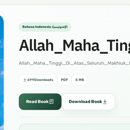
Bahasa Indonesia الإندونيسية
Allah_Maha_Tin
Allah_Maha_Tinggi_Di_Atas_Seluruh_Makhluk
699
Downloads
PDF
5 MB
Read Book
Download Book