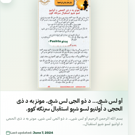
پښتو Pashto بشتو
أو لس شپی… د ذو الجی لس شپی. مونږ به د ذی
الحجی د اولنيو لسو شپو استقبال سرنګه کوو.
بسم الله الرحمن الرحيم أو لس شپی… د ذو الجی لس شپی. مونږ به د ذی الحجی
د اولنيو لسو شپو استقبال…
Last updated:
June 7, 2024