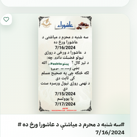
پښتو Pashto بشتو
#سه شنبه د محرم د میاشتې د عاشورا ورځ ده #
7/16/2024