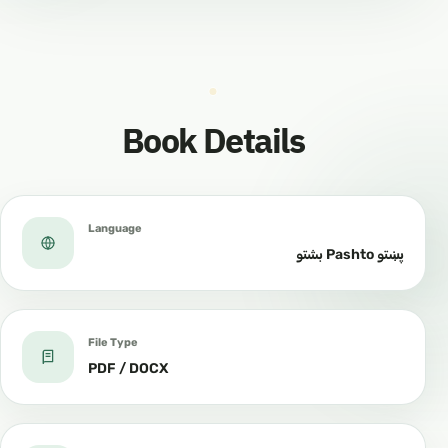
Book Details
Language
پښتو Pashto بشتو
File Type
PDF / DOCX