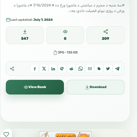
#سه شنبه د محرم د میاشتې د عاشورا ورځ ده # 7/16/2024 #د عاشورا د
ورځی د روژی نيولو فضيلت دادي چه:…
Last updated:
July 7, 2024
547
0
209
JPG · 135 KB
View Book
Download