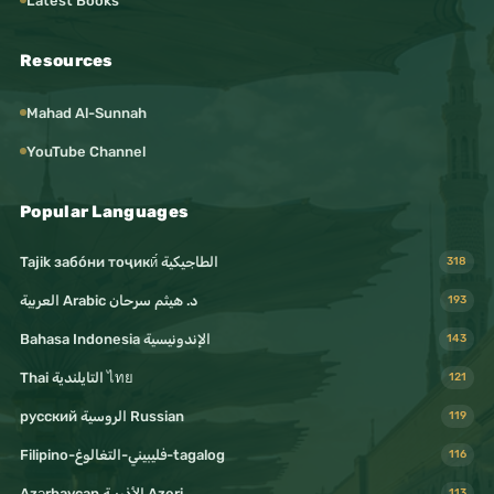
Latest Books
Resources
Mahad Al-Sunnah
YouTube Channel
Popular Languages
Tajik забо́ни тоҷикӣ́ الطاجيكية
318
د. هيثم سرحان Arabic العربية
193
Bahasa Indonesia الإندونيسية
143
Thai التايلندية ไทย
121
русский الروسية Russian
119
Filipino-فليبيني-التغالوغ-tagalog
116
Azərbaycan الأذريـة Azeri
113