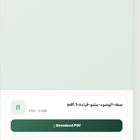
صفة-الوضوء-بشتو-قراءة-1.pdf
PDF · 5 MB
Download PDF