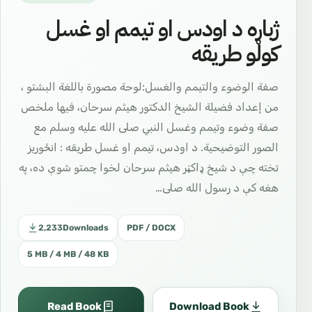
ژباړه د اودس او تیمم او غسل
کولو طریقه
صفة الوضوء والتيمم والغسل:لوحة مصورة باللغة البشتو ،
من إعداد فضيلة الشيخ الدكتور هيثم سرحان، فيها ملخص
صفة وضوء وتيمم وغسل النبي صلى الله عليه وسلم مع
الصور التوضيحية. د اودس، تيمم او غسل طريقه : انځوريز
تخته چې د شيخ ډاکټر هيثم سرحان لخوا چمتو شوې ده، په
هغه کې د رسول الله صلى…
2,233
Downloads
PDF / DOCX
5 MB / 4 MB / 48 KB
Read Book
Download Book