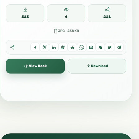
513
4
211
JPG · 238 KB
View Book
Download