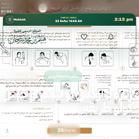
كتب الشيخ هيثم سرحان حفظه الله متوفرة مجانًا في 
✦
UMM AL-QURA
2:15 pm
Makkah
23 Safar 1448 AH
ژباړه د اودس او تیمم او غسل کولو طریقه
›
پښتو Pashto بشتو
›
Home
پښتو Pashto بشتو
Free Islamic Book
ژباړه د اودس او تیمم او غسل
کولو طریقه
2,233
28
Downloads
Shares