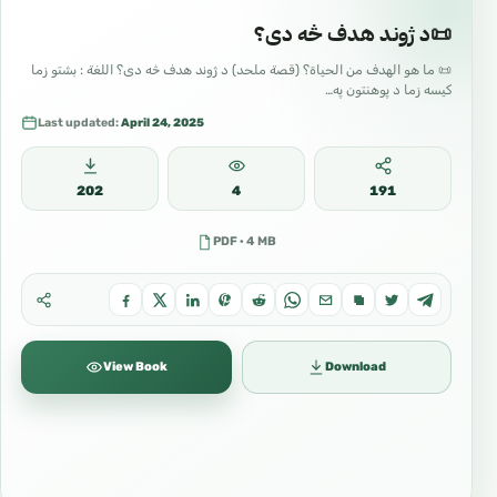
📜د ژوند هدف څه دی؟
📜 ما هو الهدف من الحياة؟ (قصة ملحد) د ژوند هدف څه دی؟ اللغة : بشتو زما
کیسه زما د پوهنتون په…
Last updated:
April 24, 2025
202
4
191
PDF · 4 MB
View Book
Download