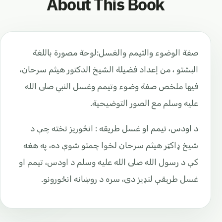
About This Book
صفة الوضوء والتيمم والغسل:لوحة مصورة باللغة
البشتو ، من إعداد فضيلة الشيخ الدكتور هيثم سرحان،
فيها ملخص صفة وضوء وتيمم وغسل النبي صلى الله
عليه وسلم مع الصور التوضيحية.
د اودس، تيمم او غسل طريقه : انځوريز تخته چې د
شيخ ډاکټر هيثم سرحان لخوا چمتو شوې ده، په هغه
کې د رسول الله صلى الله عليه وسلم د اودس، تيمم او
غسل طرېقې لنډيز دى، سره د روښانه انځورونو.