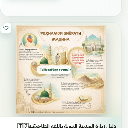
Tajik забо́ни тоҷикӣ́ الطاجيكية
دليل زيارة المدينة النبوية باللغه الطاجيكيه🇹🇯