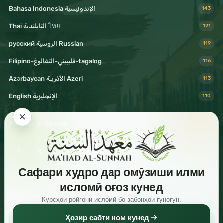
Bahasa Indonesia الإندونيسية
143
Thai التايلندية ไทย
121
русский الروسية Russian
119
Filipino-فليبيني-التغالوغ-tagalog
116
Azərbaycan الأذريـة Azeri
113
English الإنجليزية
110
Follow & Share
Сафари худро дар омӯзиши илми
Visit Mahad Sunnah
исломӣ оғоз кунед
Курсҳои ройгони исломӣ бо забонҳои гуногун.
Ҳозир сабти ном кунед