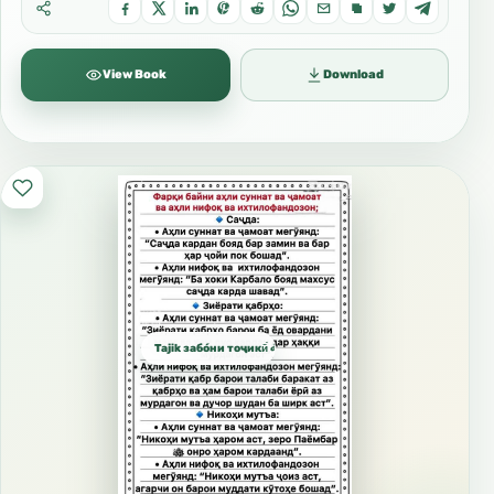
View Book
Download
Tajik забо́ни тоҷикӣ́ الطاجيكية