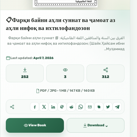
📋Фарқи байни аҳли суннат ва ҷамоат аз
аҳли нифоқ ва ихтилофандозон
الفرق بين السنة والمنافقين اللغة الطاجيكية: 📘 Фарқи байни аҳли суннат
ва ҷамоат ва аҳли нифоқ ва ихтилофандозон; (Шайх Ҳайсам ибни
Муҳаммад…
Last updated:
April 7, 2026
252
3
312
PDF / JPG · 1 MB / 147 KB / 140 KB
⌄
View Book
Download