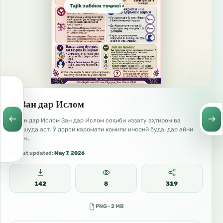
Tajik забо́ни тоҷикӣ́ الطاجيكية
🌸 Зан дар Ислом
🌸 Зан дар Ислом Зан дар Ислом соҳиби иззату эҳтиром ва
ҳифзшуда аст. Ӯ дорои каромати комили инсонӣ буда, дар айни
замон…
Last updated:
May 7, 2026
142
8
319
PNG · 2 MB