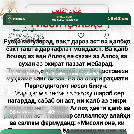
كتب الشيخ هيثم سرحان حفظه الله متوفرة مجانًا في المسجد ا
✦
UMM AL-QURA
10:43 am
Makkah
24 Safar 1448 AH
Home
›
Tajik забо́ни тоҷикӣ́ الطاجيكية
›
ҒИЗОИ ҚАЛБҲО
Free Islamic Book
Tajik забо́ни тоҷикӣ́ الطاجيكية
ҒИЗОИ ҚАЛБҲО
86
48
Downloads
Shares