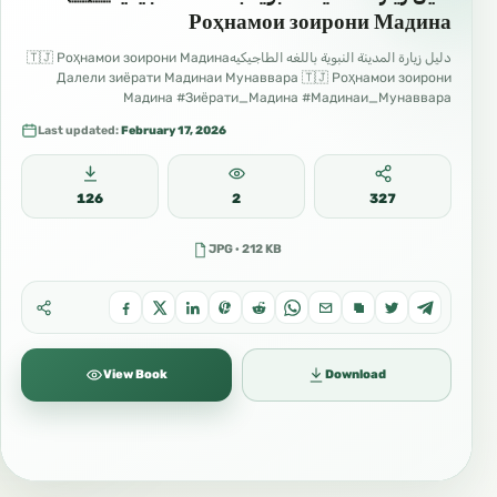
Роҳнамои зоирони Мадина
دليل زيارة المدينة النبوية باللغه الطاجيكيه🇹🇯 Роҳнамои зоирони Мадина
Далели зиёрати Мадинаи Мунаввара 🇹🇯 Роҳнамои зоирони
Мадина #Зиёрати_Мадина #Мадинаи_Мунаввара
#Роҳнамои_зоирон #Сафар_ба_Мадина #Одоби_зиёрат
Last updated:
February 17, 2026
126
2
327
JPG · 212 KB
View Book
Download