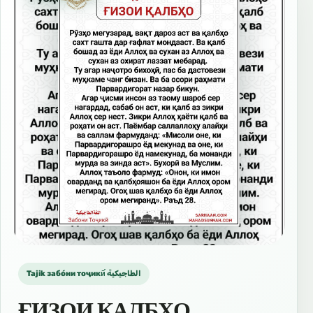
Tajik забо́ни тоҷикӣ́ الطاجيكية
ҒИЗОИ ҚАЛБҲО