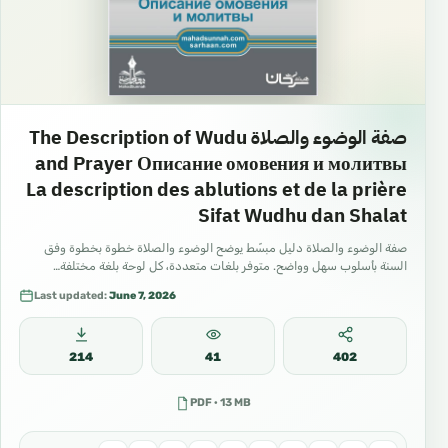
صفة الوضوء والصلاة The Description of Wudu
and Prayer Описание омовения и молитвы
La description des ablutions et de la prière
Sifat Wudhu dan Shalat
صفة الوضوء والصلاة دليل مبسّط يوضح الوضوء والصلاة خطوة بخطوة وفق
السنة بأسلوب سهل وواضح. متوفر بلغات متعددة، كل لوحة بلغة مختلفة…
Last updated:
June 7, 2026
214
41
402
PDF · 13 MB