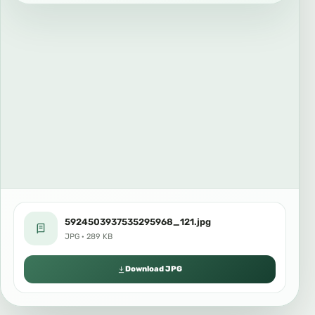
5924503937535295968_121.jpg
JPG · 289 KB
Download JPG