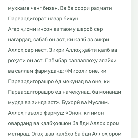
муҳкаме чанг бизан. Ва ба осори раҳмати
Парвардигорат назар бикун.
Агар ҷисми инсон аз таому шароб сер
нагардад, сабаб он аст, ки қалб аз зикри
Аллоҳ сер нест. Зикри Аллоҳ ҳаёти қалб ва
роҳати он аст. Паёмбар саллаллоҳу алайҳи
ва саллам фармуданд: «Мисоли оне, ки
Парвардигорашро ёд мекунад ва оне, ки
Парвардигорашро ёд намекунад, ба монанди
мурда ва зинда аст». Бухорӣ ва Муслим.
Аллоҳ таъоло фармуд: «Онон, ки имон
оварданд ва қалбҳояшон ба ёди Аллоҳ ором
мегирад. Огоҳ шав қалбҳо ба ёди Аллоҳ ором