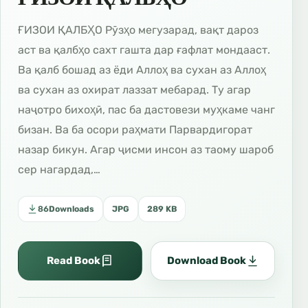
ҒИЗОИ ҚАЛБҲО Рӯзҳо мегузарад, вақт дароз
аст ва қалбҳо сахт гашта дар ғафлат мондааст.
Ва қалб бошад аз ёди Аллоҳ ва сухан аз Аллоҳ
ва сухан аз охират лаззат мебарад. Ту агар
наҷотро бихоҳӣ, пас ба дастовези муҳкаме чанг
бизан. Ва ба осори раҳмати Парвардигорат
назар бикун. Агар ҷисми инсон аз таому шароб
сер нагардад,…
86
Downloads
JPG
289 KB
Read Book
Download Book