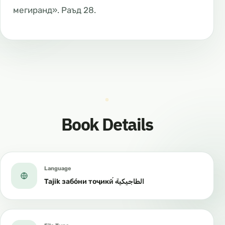
мегиранд». Раъд 28.
Book Details
Language
Tajik забо́ни тоҷикӣ́ الطاجيكية