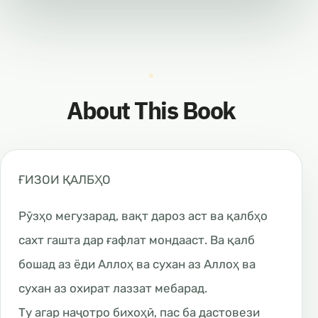
About This Book
ҒИЗОИ ҚАЛБҲО
Рӯзҳо мегузарад, вақт дароз аст ва қалбҳо
сахт гашта дар ғафлат мондааст. Ва қалб
бошад аз ёди Аллоҳ ва сухан аз Аллоҳ ва
сухан аз охират лаззат мебарад.
Ту агар наҷотро бихоҳӣ, пас ба дастовези