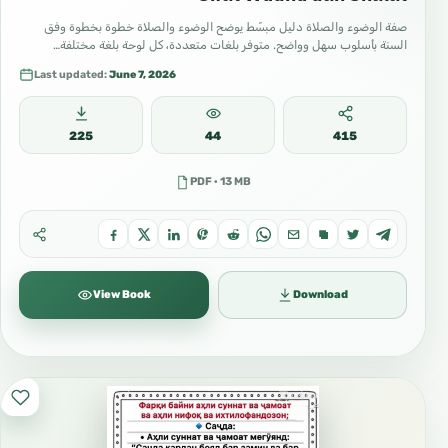
صفة الوضوء والصلاة دليل مبسّط يوضح الوضوء والصلاة خطوة بخطوة وفق
السنة بأسلوب سهل وواضح. متوفر بلغات متعددة، كل لوحة بلغة مختلفة…
Last updated:
June 7, 2026
225
44
415
PDF · 13 MB
View Book
Download