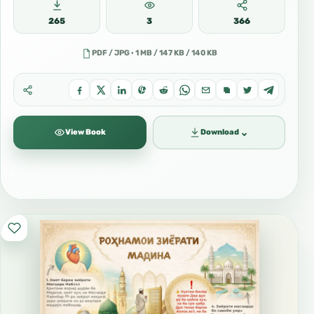
265
3
366
PDF / JPG · 1 MB / 147 KB / 140 KB
⌄
View Book
Download