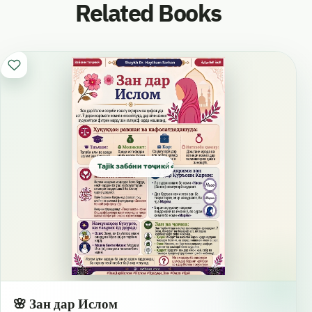
Related Books
Tajik забо́ни тоҷикӣ́ الطاجيكية
🌸 Зан дар Ислом