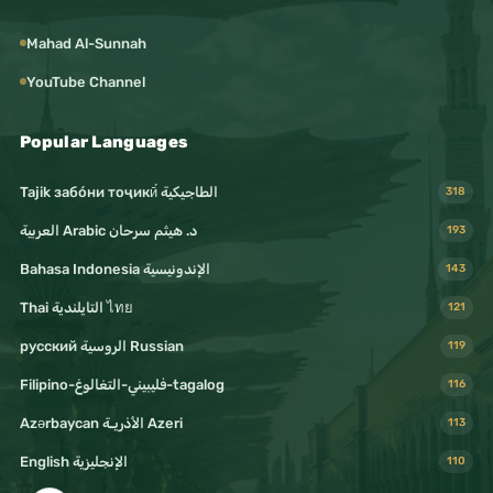
Mahad Al-Sunnah
YouTube Channel
Popular Languages
Tajik забо́ни тоҷикӣ́ الطاجيكية
318
د. هيثم سرحان Arabic العربية
193
Bahasa Indonesia الإندونيسية
143
Thai التايلندية ไทย
121
русский الروسية Russian
119
Filipino-فليبيني-التغالوغ-tagalog
116
Azərbaycan الأذريـة Azeri
113
English الإنجليزية
110