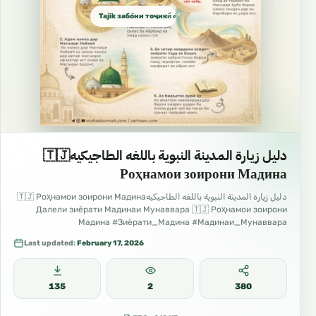
Tajik забо́ни тоҷикӣ́ الطاجيكية
دليل زيارة المدينة النبوية باللغه الطاجيكيه🇹🇯
Роҳнамои зоирони Мадина
دليل زيارة المدينة النبوية باللغه الطاجيكيه🇹🇯 Роҳнамои зоирони Мадина
Далели зиёрати Мадинаи Мунаввара 🇹🇯 Роҳнамои зоирони
Мадина #Зиёрати_Мадина #Мадинаи_Мунаввара
#Роҳнамои_зоирон #Сафар_ба_Мадина #Одоби_зиёрат
Last updated:
February 17, 2026
135
2
380