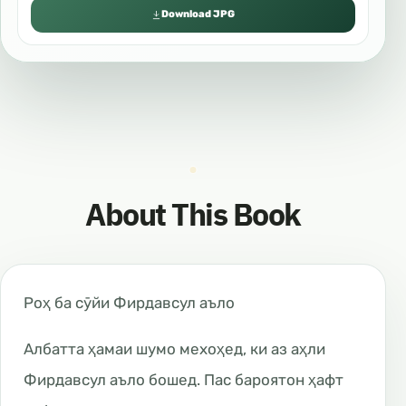
Download JPG
About This Book
Роҳ ба сӯйи Фирдавсул аъло
Албатта ҳамаи шумо мехоҳед, ки аз аҳли
Фирдавсул аъло бошед. Пас бароятон ҳафт