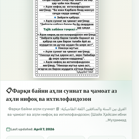
Tajik забо́ни тоҷикӣ́ الطاجيكية
📋Фарқи байни аҳли суннат ва ҷамоат аз
аҳли нифоқ ва ихтилофандозон
الفرق بين السنة والمنافقين اللغة الطاجيكية: 📘 Фарқи байни аҳли суннат
ва ҷамоат ва аҳли нифоқ ва ихтилофандозон; (Шайх Ҳайсам ибни
Муҳаммад…
Last updated:
April 7, 2026