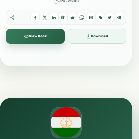
JPG · 212 KB
View Book
Download