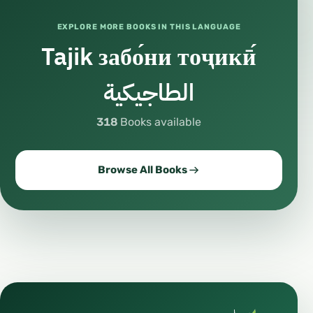
EXPLORE MORE BOOKS IN THIS LANGUAGE
Tajik забо́ни тоҷикӣ́
الطاجيكية
318
Books available
Browse All Books