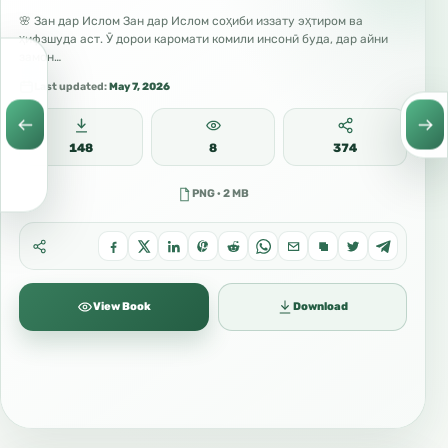
🌸 Зан дар Ислом Зан дар Ислом соҳиби иззату эҳтиром ва
ҳифзшуда аст. Ӯ дорои каромати комили инсонӣ буда, дар айни
замон…
Last updated:
May 7, 2026
148
8
374
PNG · 2 MB
View Book
Download