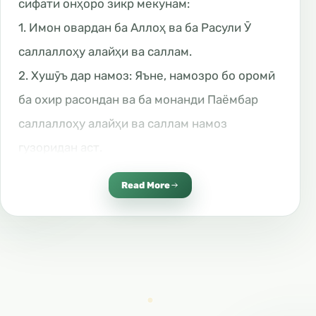
сифати онҳоро зикр мекунам:
1. Имон овардан ба Аллоҳ ва ба Расули Ӯ
саллаллоҳу алайҳи ва саллам.
2. Хушӯъ дар намоз: Яъне, намозро бо оромӣ
ба охир расондан ва ба монанди Паёмбар
саллаллоҳу алайҳи ва саллам намоз
гузоридан аст.
3. Худдорӣ аз суханҳои беҳудае, ки фоидае
Read More
надорад.
4. Адои закоти мол.
5. Ҳифзи фарҷ: Яъне, огоҳ бошед, ки фарҷатон
шуморо аз дохили шудан ба Фирдавсул аъло
боз надорад.
6. Адои амонат: Яъне, ҳама чиз барои ту