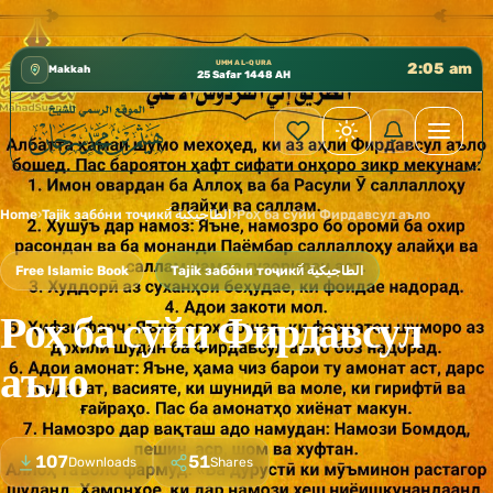
كتب الشيخ هيثم سرحان حفظه الله متوفرة مجانًا في المسجد ا
✦
UMM AL-QURA
2:05 am
Makkah
25 Safar 1448 AH
Home
›
Tajik забо́ни тоҷикӣ́ الطاجيكية
›
Роҳ ба сӯйи Фирдавсул аъло
Free Islamic Book
Tajik забо́ни тоҷикӣ́ الطاجيكية
Роҳ ба сӯйи Фирдавсул
аъло
107
51
Downloads
Shares