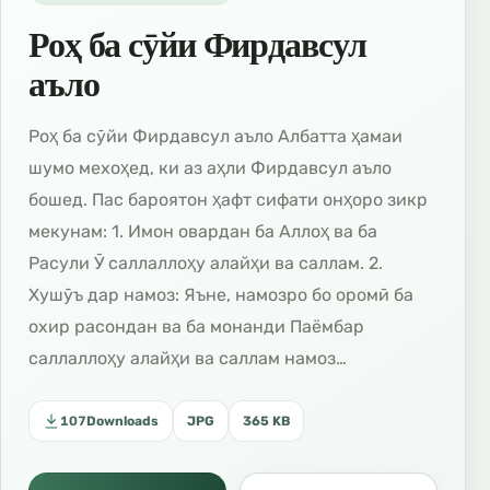
Роҳ ба сӯйи Фирдавсул
аъло
Роҳ ба сӯйи Фирдавсул аъло Албатта ҳамаи
шумо мехоҳед, ки аз аҳли Фирдавсул аъло
бошед. Пас бароятон ҳафт сифати онҳоро зикр
мекунам: 1. Имон овардан ба Аллоҳ ва ба
Расули Ӯ саллаллоҳу алайҳи ва саллам. 2.
Хушӯъ дар намоз: Яъне, намозро бо оромӣ ба
охир расондан ва ба монанди Паёмбар
саллаллоҳу алайҳи ва саллам намоз…
107
Downloads
JPG
365 KB