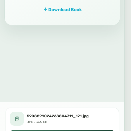
Download Book
5908899024268804311_121.jpg
JPG · 365 KB