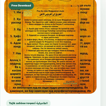
Free Download
Tajik забо́ни тоҷикӣ́ الطاجيكية