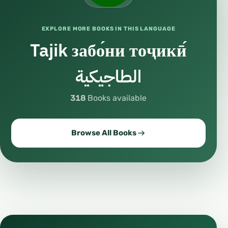
EXPLORE MORE BOOKS IN THIS LANGUAGE
Tajik забо́ни тоҷикӣ́
الطاجيكية
318
Books available
Browse All Books