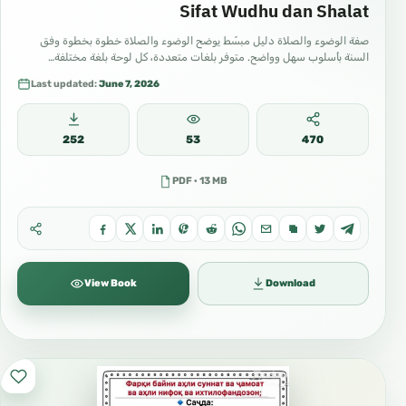
Sifat Wudhu dan Shalat
صفة الوضوء والصلاة دليل مبسّط يوضح الوضوء والصلاة خطوة بخطوة وفق
السنة بأسلوب سهل وواضح. متوفر بلغات متعددة، كل لوحة بلغة مختلفة…
Last updated:
June 7, 2026
252
53
470
PDF · 13 MB
View Book
Download