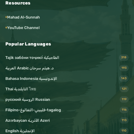
Resources
Mahad Al-Sunnah
YouTube Channel
Popular Languages
Tajik забо́ни тоҷикӣ́ الطاجيكية
318
د. هيثم سرحان Arabic العربية
193
Bahasa Indonesia الإندونيسية
143
Thai التايلندية ไทย
121
русский الروسية Russian
119
Filipino-فليبيني-التغالوغ-tagalog
116
Azərbaycan الأذريـة Azeri
113
English الإنجليزية
110