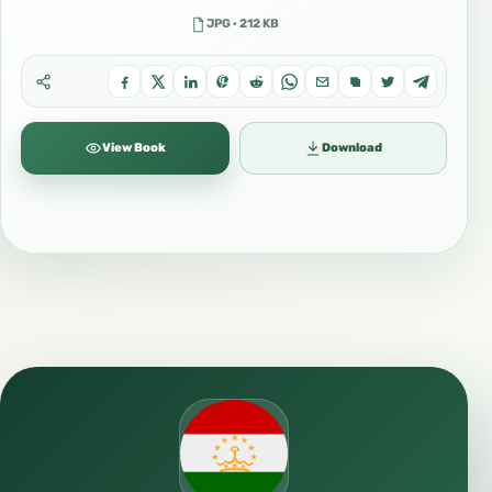
JPG · 212 KB
View Book
Download