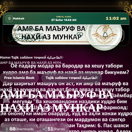
كتب الشيخ هيثم سرحان حفظه الله متوفرة مجانًا في المسجد
✦
UMM AL-QURA
11:02 am
Makkah
27 Safar 1448 AH
Home
›
Tajik забо́ни тоҷикӣ́ الطاجيكية
›
АМР БА МАЪРУФ ВА НАҲЙ АЗ МУНКАР
Free Islamic Book
Tajik забо́ни тоҷикӣ́ الطاجيكية
АМР БА МАЪРУФ ВА
НАҲЙ АЗ МУНКАР
88
51
Downloads
Shares