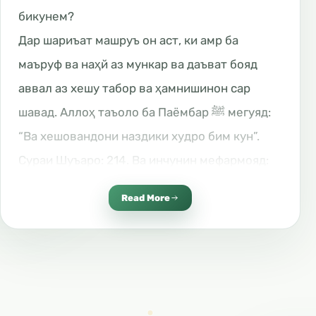
бикунем?
Дар шариъат машруъ он аст, ки амр ба
маъруф ва наҳй аз мункар ва даъват бояд
аввал аз хешу табор ва ҳамнишинон сар
шавад. Аллоҳ таъоло ба Паёмбар ﷺ мегуяд:
“Ва хешовандони наздики худро бим кун”.
Сураи Шуъаро: 214. Ва инчунин мефармояд:
“Эй ононе, ки имон овардед, худ ва аҳли
Read More
хонаи худро аз оташе, ки оташангези он
мардумон ва сангҳо бошанд, нигоҳ доред”.
Сураи Таҳрим: 6. Пас шахси муъмин аз
атрофи худ даъватро шуруъ кунад. Аллоҳ
таъоло ба Паёмбари худ ﷺ мегуяд: “Ин