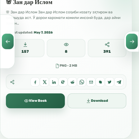
🌸 Зан дар Ислом
🌸 Зан дар Ислом Зан дар Ислом соҳиби иззату эҳтиром ва
ҳифзшуда аст. Ӯ дорои каромати комили инсонӣ буда, дар айни
замон…
Last updated:
May 7, 2026
157
8
391
PNG · 2 MB
View Book
Download