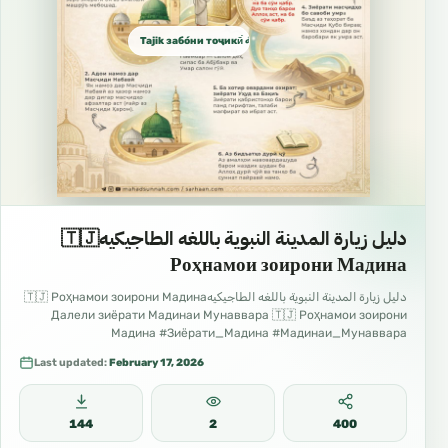
Tajik забо́ни тоҷикӣ́ الطاجيكية
دليل زيارة المدينة النبوية باللغه الطاجيكيه🇹🇯
Роҳнамои зоирони Мадина
دليل زيارة المدينة النبوية باللغه الطاجيكيه🇹🇯 Роҳнамои зоирони Мадина
Далели зиёрати Мадинаи Мунаввара 🇹🇯 Роҳнамои зоирони
Мадина #Зиёрати_Мадина #Мадинаи_Мунаввара
#Роҳнамои_зоирон #Сафар_ба_Мадина #Одоби_зиёрат
Last updated:
February 17, 2026
144
2
400