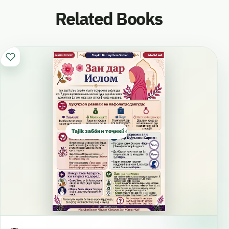
Related Books
Tajik забо́ни тоҷикӣ́ الطاجيكية