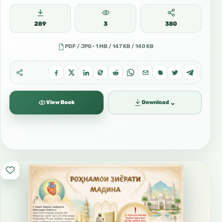
289
3
380
PDF / JPG · 1 MB / 147 KB / 140 KB
⌄
View Book
Download