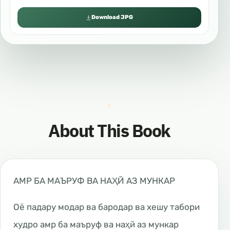
Download JPG
About This Book
АМР БА МАЪРУФ ВА НАҲЙ АЗ МУНКАР
Оё падару модар ва бародар ва хешу табори
худро амр ба маъруф ва наҳй аз мункар