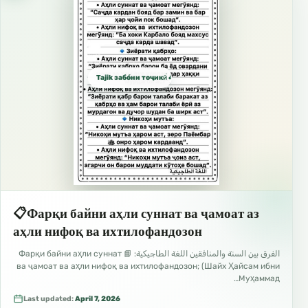
Tajik забо́ни тоҷикӣ́ الطاجيكية
📋Фарқи байни аҳли суннат ва ҷамоат аз
аҳли нифоқ ва ихтилофандозон
الفرق بين السنة والمنافقين اللغة الطاجيكية: 📘 Фарқи байни аҳли суннат
ва ҷамоат ва аҳли нифоқ ва ихтилофандозон; (Шайх Ҳайсам ибни
Муҳаммад…
Last updated:
April 7, 2026