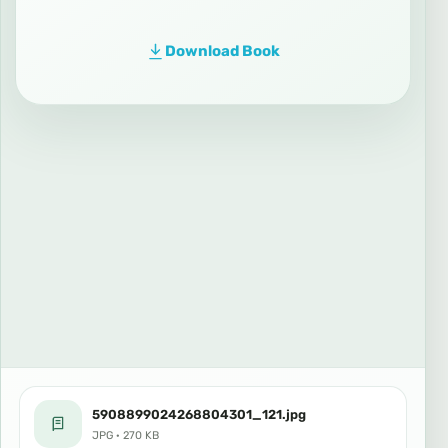
Download Book
5908899024268804301_121.jpg
JPG · 270 KB