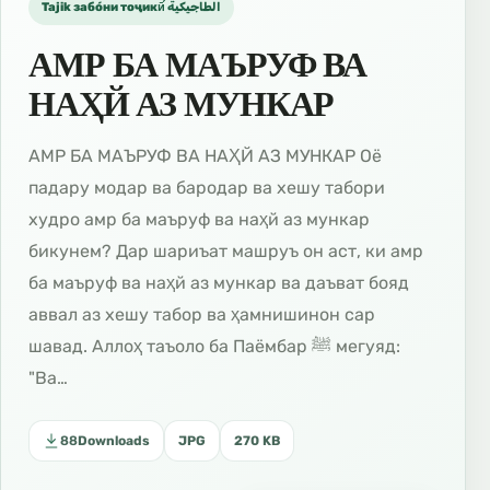
Tajik забо́ни тоҷикӣ́ الطاجيكية
АМР БА МАЪРУФ ВА
НАҲЙ АЗ МУНКАР
АМР БА МАЪРУФ ВА НАҲЙ АЗ МУНКАР Оё
падару модар ва бародар ва хешу табори
худро амр ба маъруф ва наҳй аз мункар
бикунем? Дар шариъат машруъ он аст, ки амр
ба маъруф ва наҳй аз мункар ва даъват бояд
аввал аз хешу табор ва ҳамнишинон сар
шавад. Аллоҳ таъоло ба Паёмбар ﷺ мегуяд:
"Ва…
88
Downloads
JPG
270 KB