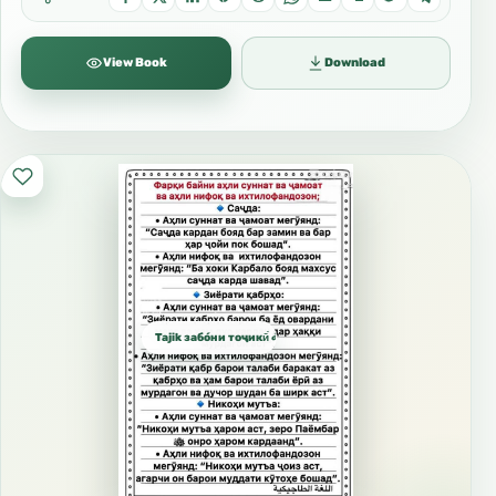
View Book
Download
Tajik забо́ни тоҷикӣ́ الطاجيكية