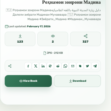
Роҳнамои зоирони Мадина
دليل زيارة المدينة النبوية باللغه الطاجيكيه🇹🇯 Роҳнамои зоирони Мадина
Далели зиёрати Мадинаи Мунаввара 🇹🇯 Роҳнамои зоирони
Мадина #Зиёрати_Мадина #Мадинаи_Мунаввара
#Роҳнамои_зоирон #Сафар_ба_Мадина #Одоби_зиёрат
Last updated:
February 17, 2026
123
2
327
JPG · 212 KB
View Book
Download