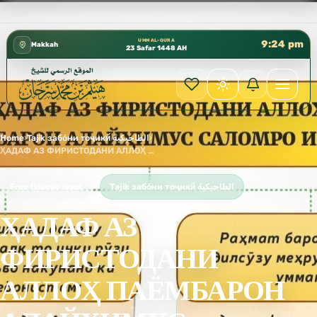
كتب الشيخ هيثم سرحان حفظه الله متوفرة مجانًا في المسجد ا
✦
UMM AL-QURA
9:24 pm
Makkah
23 Safar 1448 AH
Home
›
Tajik забо́ни тоҷикӣ́ الطاجيكية
›
ҲАДАФ АЗ ФИРИСТОДАНИ АЛЛОҲ ПАЁМБАРОН АЛАЙҲИМУС САЛОМРО ИН АСТ:
Free Islamic Book
Tajik забо́ни тоҷикӣ́ الطاجيكية
ҲАДАФ АЗ
ФИРИСТОДАНИ
АЛЛОҲ ПАЁМБАРОН