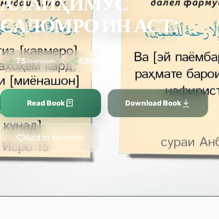
АЛАЙҲИМУС
САЛОМРО ИН АСТ:
73
52
Downloads
Shares
Read Book
Download Book
Add to favorites