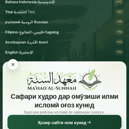
Bahasa Indonesia الإندونيسية
143
Thai التايلندية ไทย
121
русский الروسية Russian
119
Filipino-فليبيني-التغالوغ-tagalog
116
Azərbaycan الأذريـة Azeri
113
English الإنجليزية
110
Follow & Share
Сафари худро дар омӯзиши илми
Visit Mahad Sunnah
исломӣ оғоз кунед
Курсҳои ройгони исломӣ бо забонҳои гуногун.
Ҳозир сабти ном кунед
Read
Download
Share
© 2026 Shaykh Haytham Sarhaan. All rights reserved.