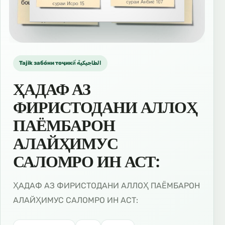
Tajik забо́ни тоҷикӣ́ الطاجيكية
ҲАДАФ АЗ
ФИРИСТОДАНИ АЛЛОҲ
ПАЁМБАРОН
АЛАЙҲИМУС
САЛОМРО ИН АСТ:
ҲАДАФ АЗ ФИРИСТОДАНИ АЛЛОҲ ПАЁМБАРОН
АЛАЙҲИМУС САЛОМРО ИН АСТ: