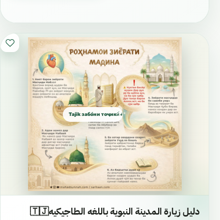
Tajik забо́ни тоҷикӣ́ الطاجيكية
دليل زيارة المدينة النبوية باللغه الطاجيكيه🇹🇯