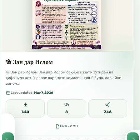
Tajik забо́ни тоҷикӣ́ الطاجيكية
🌸 Зан дар Ислом
🌸 Зан дар Ислом Зан дар Ислом соҳиби иззату эҳтиром ва
ҳифзшуда аст. Ӯ дорои каромати комили инсонӣ буда, дар айни
замон…
Last updated:
May 7, 2026
140
8
316
PNG · 2 MB