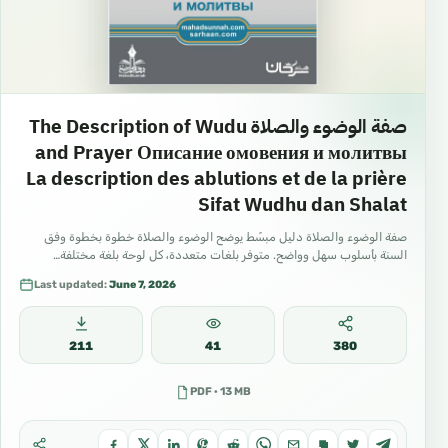
صفة الوضوء والصلاة The Description of Wudu
and Prayer Описание омовения и молитвы
La description des ablutions et de la prière
Sifat Wudhu dan Shalat
صفة الوضوء والصلاة دليل مبسّط يوضح الوضوء والصلاة خطوة بخطوة وفق
السنة بأسلوب سهل وواضح. متوفر بلغات متعددة، كل لوحة بلغة مختلفة…
Last updated:
June 7, 2026
211
41
380
PDF · 13 MB