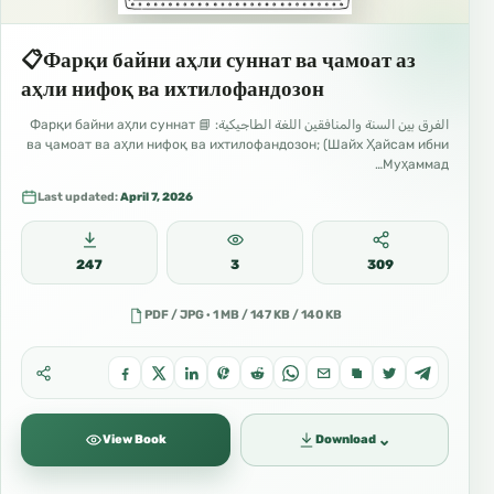
📋Фарқи байни аҳли суннат ва ҷамоат аз
аҳли нифоқ ва ихтилофандозон
الفرق بين السنة والمنافقين اللغة الطاجيكية: 📘 Фарқи байни аҳли суннат
ва ҷамоат ва аҳли нифоқ ва ихтилофандозон; (Шайх Ҳайсам ибни
Муҳаммад…
Last updated:
April 7, 2026
247
3
309
PDF / JPG · 1 MB / 147 KB / 140 KB
⌄
View Book
Download