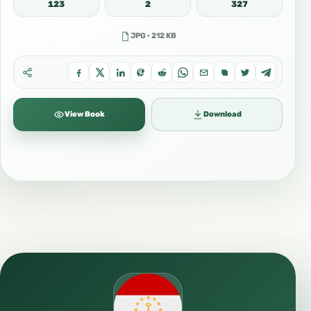
123
2
327
JPG · 212 KB
View Book
Download