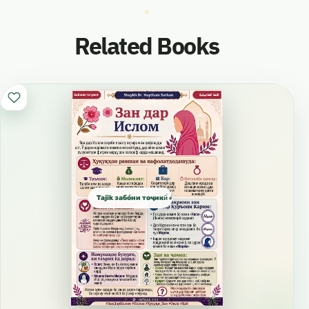
Related Books
Tajik забо́ни тоҷикӣ́ الطاجيكية