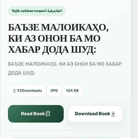
Tajik забо́ни тоҷикӣ́ الطاجيكية
БАЪЗЕ МАЛОИКАҲО,
КИ АЗ ОНОН БА МО
ХАБАР ДОДА ШУД:
БАЪЗЕ МАЛОИКАҲО, КИ АЗ ОНОН БА МО ХАБАР
ДОДА ШУД:
92
Downloads
JPG
124 KB
Read Book
Download Book