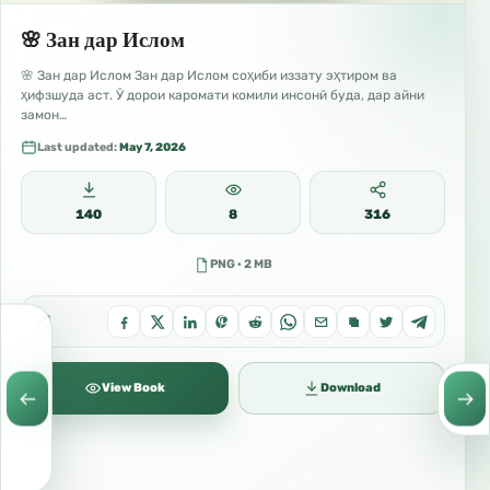
🌸 Зан дар Ислом
🌸 Зан дар Ислом Зан дар Ислом соҳиби иззату эҳтиром ва
ҳифзшуда аст. Ӯ дорои каромати комили инсонӣ буда, дар айни
замон…
Last updated:
May 7, 2026
140
8
316
PNG · 2 MB
View Book
Download