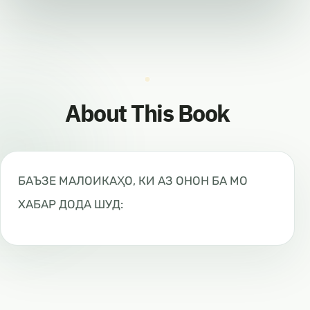
About This Book
БАЪЗЕ МАЛОИКАҲО, КИ АЗ ОНОН БА МО
ХАБАР ДОДА ШУД: