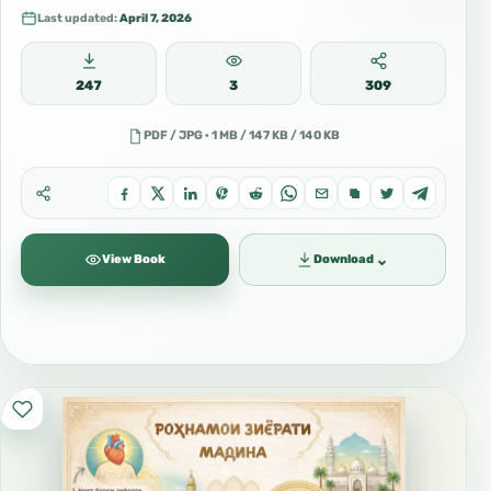
Last updated:
April 7, 2026
247
3
309
PDF / JPG · 1 MB / 147 KB / 140 KB
⌄
View Book
Download