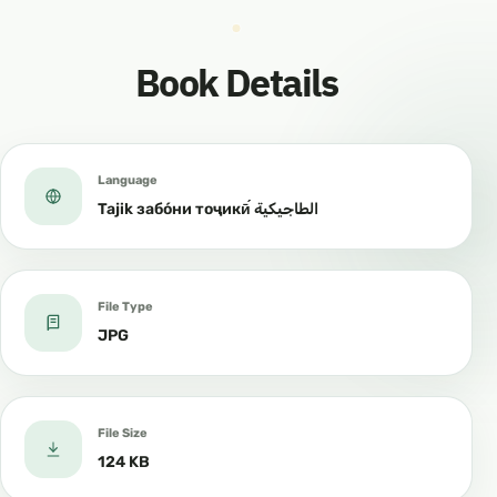
Book Details
Language
Tajik забо́ни тоҷикӣ́ الطاجيكية
File Type
JPG
File Size
124 KB