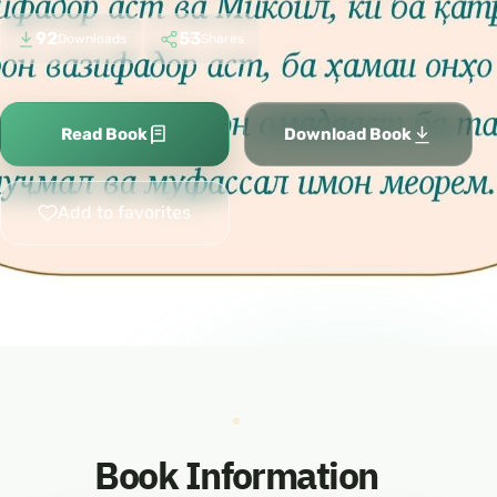
92
53
Downloads
Shares
Read Book
Download Book
Add to favorites
Book Information