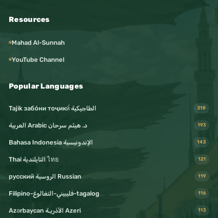
Resources
Mahad Al-Sunnah
YouTube Channel
Popular Languages
Tajik забо́ни тоҷикӣ́ الطاجيكية
318
د. هيثم سرحان Arabic العربية
193
Bahasa Indonesia الإندونيسية
143
Thai التايلندية ไทย
121
русский الروسية Russian
119
Filipino-فليبيني-التغالوغ-tagalog
116
Azərbaycan الأذريـة Azeri
113