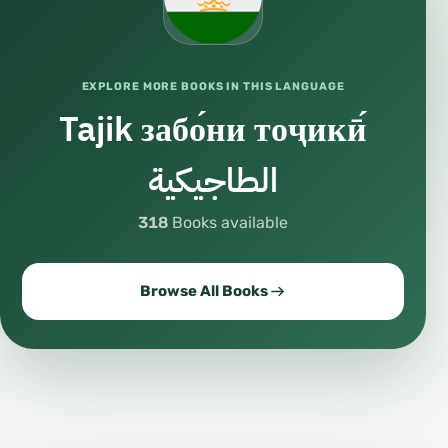
EXPLORE MORE BOOKS IN THIS LANGUAGE
Tajik забо́ни тоҷикӣ́
الطاجيكية
318
Books available
Browse All Books