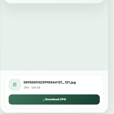
5895559323998864131_121.jpg
JPG · 124 KB
Download JPG