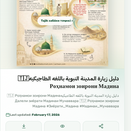
Tajik забо́ни тоҷикӣ́ الطاجيكية
دليل زيارة المدينة النبوية باللغه الطاجيكيه🇹🇯
Роҳнамои зоирони Мадина
دليل زيارة المدينة النبوية باللغه الطاجيكيه🇹🇯 Роҳнамои зоирони Мадина
Далели зиёрати Мадинаи Мунаввара 🇹🇯 Роҳнамои зоирони
Мадина #Зиёрати_Мадина #Мадинаи_Мунаввара
#Роҳнамои_зоирон #Сафар_ба_Мадина #Одоби_зиёрат
Last updated:
February 17, 2026