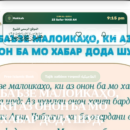
كتب الشيخ هيثم سرحان حفظه الله متوفرة مجانًا في المسجد ا
✦
UMM AL-QURA
9:15 pm
Makkah
23 Safar 1448 AH
Home
›
Tajik забо́ни тоҷикӣ́ الطاجيكية
›
БАЪЗЕ МАЛОИКАҲО, КИ АЗ ОНОН БА МО ХАБАР ДОДА ШУД:
Free Islamic Book
Tajik забо́ни тоҷикӣ́ الطاجيكية
БАЪЗЕ МАЛОИКАҲО,
КИ АЗ ОНОН БА МО
ХАБАР ДОДА ШУД: