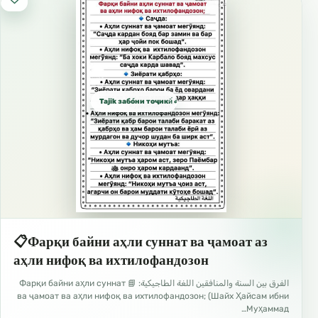
Tajik забо́ни тоҷикӣ́ الطاجيكية
📋Фарқи байни аҳли суннат ва ҷамоат аз
аҳли нифоқ ва ихтилофандозон
الفرق بين السنة والمنافقين اللغة الطاجيكية: 📘 Фарқи байни аҳли суннат
ва ҷамоат ва аҳли нифоқ ва ихтилофандозон; (Шайх Ҳайсам ибни
Муҳаммад…