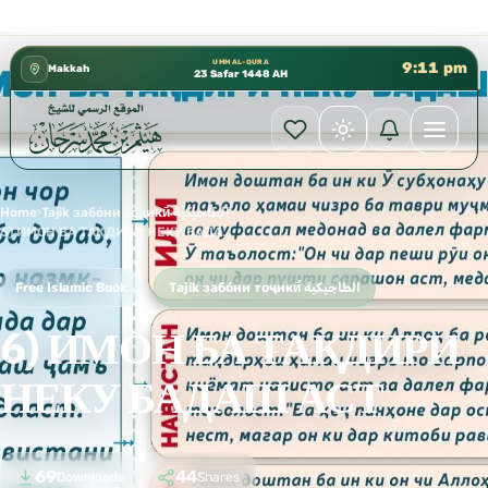
كتب الشيخ هيثم سرحان حفظه الله متوفرة مجانًا في المسجد
✦
UMM AL-QURA
9:11 pm
Makkah
23 Safar 1448 AH
Home
›
Tajik забо́ни тоҷикӣ́ الطاجيكية
›
6) ИМОН БА ТАҚДИРИ НЕКУ БАДАШ АСТ
Free Islamic Book
Tajik забо́ни тоҷикӣ́ الطاجيكية
6) ИМОН БА ТАҚДИРИ
НЕКУ БАДАШ АСТ
69
44
Downloads
Shares