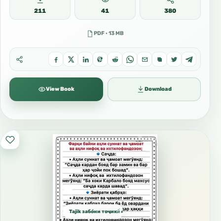
211
41
380
PDF · 13 MB
View Book
Download
Tajik забо́ни тоҷикӣ́ الطاجيكية