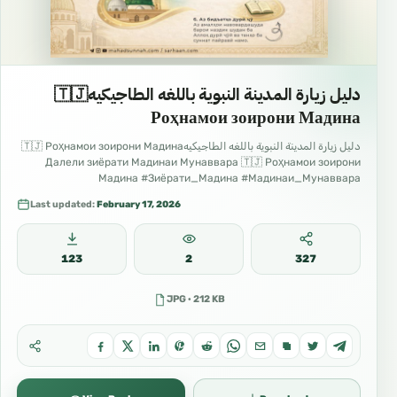
دليل زيارة المدينة النبوية باللغه الطاجيكيه🇹🇯
Роҳнамои зоирони Мадина
دليل زيارة المدينة النبوية باللغه الطاجيكيه🇹🇯 Роҳнамои зоирони Мадина
Далели зиёрати Мадинаи Мунаввара 🇹🇯 Роҳнамои зоирони
Мадина #Зиёрати_Мадина #Мадинаи_Мунаввара
#Роҳнамои_зоирон #Сафар_ба_Мадина #Одоби_зиёрат
Last updated:
February 17, 2026
123
2
327
JPG · 212 KB