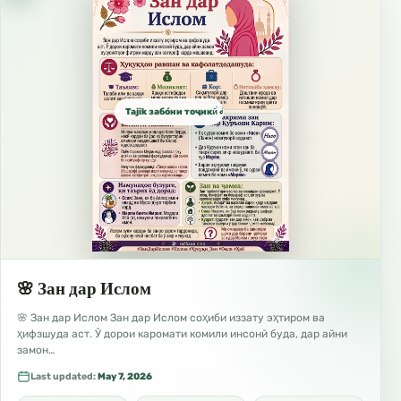
Tajik забо́ни тоҷикӣ́ الطاجيكية
🌸 Зан дар Ислом
🌸 Зан дар Ислом Зан дар Ислом соҳиби иззату эҳтиром ва
ҳифзшуда аст. Ӯ дорои каромати комили инсонӣ буда, дар айни
замон…
Last updated:
May 7, 2026