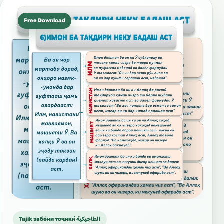
Free Download
Tajik забо́ни тоҷикӣ́ الطاجيكية