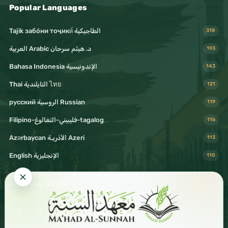
Popular Languages
Tajik забо́ни тоҷикӣ́ الطاجيكية
318
د. هيثم سرحان Arabic العربية
193
Bahasa Indonesia الإندونيسية
143
Thai التايلندية ไทย
121
русский الروسية Russian
119
Filipino-فليبيني-التغالوغ-tagalog
116
Azərbaycan الأذريـة Azeri
113
English الإنجليزية
110
Follow & Share