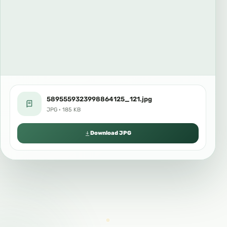
5895559323998864125_121.jpg
JPG · 185 KB
Download JPG