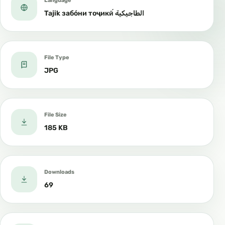
Language
Tajik забо́ни тоҷикӣ́ الطاجيكية
File Type
JPG
File Size
185 KB
Downloads
69