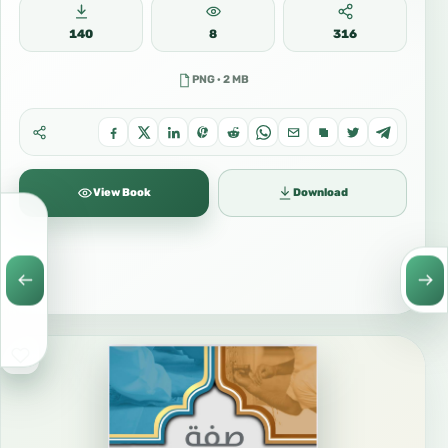
140
8
316
PNG · 2 MB
View Book
Download