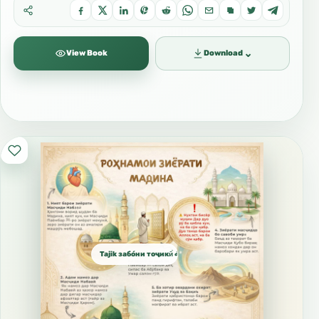
⌄
View Book
Download
Tajik забо́ни тоҷикӣ́ الطاجيكية