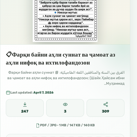
📋Фарқи байни аҳли суннат ва ҷамоат аз
аҳли нифоқ ва ихтилофандозон
الفرق بين السنة والمنافقين اللغة الطاجيكية: 📘 Фарқи байни аҳли суннат
ва ҷамоат ва аҳли нифоқ ва ихтилофандозон; (Шайх Ҳайсам ибни
Муҳаммад…
Last updated:
April 7, 2026
247
3
309
PDF / JPG · 1 MB / 147 KB / 140 KB