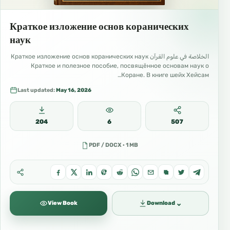
Краткое изложение основ коранических
наук
الخلاصة في علوم القرآن Краткое изложение основ коранических наук
Краткое и полезное пособие, посвящённое основам наук о
Коране. В книге шейх Хейсам…
Last updated:
May 16, 2026
204
6
507
PDF / DOCX · 1 MB
⌄
View Book
Download