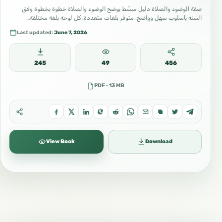
صفة الوضوء والصلاة دليل مبسّط يوضح الوضوء والصلاة خطوة بخطوة وفق
السنة بأسلوب سهل وواضح. متوفر بلغات متعددة، كل لوحة بلغة مختلفة…
Last updated:
June 7, 2026
245
49
456
PDF · 13 MB
View Book
Download