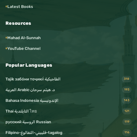
Latest Books
Resources
Mahad Al-Sunnah
YouTube Channel
Popular Languages
Tajik забо́ни тоҷикӣ́ الطاجيكية
318
د. هيثم سرحان Arabic العربية
193
Bahasa Indonesia الإندونيسية
143
Thai التايلندية ไทย
121
русский الروسية Russian
119
Filipino-فليبيني-التغالوغ-tagalog
116