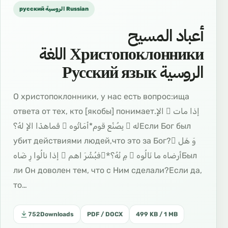
русский الروسية Russian
أعباد المسيح
Христопоклонники اللغة
الروسية Русский язык
О христопоклонники, у нас есть вопрос:ища
ответа от тех, кто [якобы] понимает.إذا مات َ الإِ
له ُ بِصُنْع قوم*أمَاتُوه ُ فَماهذَا الإِ لهُ؟Если Бог был
убит действиями людей,что это за Бог?وَ هَل ْ
أرضاه ما نَالُوه ُ مِ نْهُ؟*ُفبُشْرَ اهم ْ إذا نالُوا رِ ضَاهБыл
ли Он доволен тем, что с Ним сделали?Если да,
то…
752
Downloads
PDF / DOCX
499 KB / 1 MB