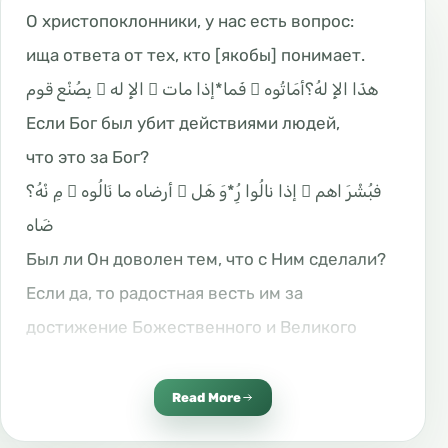
О христопоклонники, у нас есть вопрос:
ища ответа от тех, кто [якобы] понимает
.
إذا مات َ الإِ له ُ بِصُنْع قوم
*
أمَاتُوه ُ فَما
هذَا الإِ لهُ؟
Если Бог был убит действиями людей,
что это за Бог?
وَ هَل ْ أرضاه ما نَالُوه ُ مِ نْهُ؟
*
فبُشْرَ اهم ْ إذا نالُوا رِ
ضَاه
Был ли Он доволен тем, что с Ним сделали?
Если да, то радостная весть им за
достижение Божественного и Великого
Наслаждения
Read More
وَ إِن ْ سَخِ ط َ الّذِى فَعَلُوه
*
فيه فَقُوَّ تُهُم ْ إِذًا أوْ هَت ْ