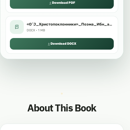
Download PDF
«О^J_Христопоклонники»_Поэма_Ибн_аль_Каййима.docx
DOCX · 1 MB
Download DOCX
About This Book