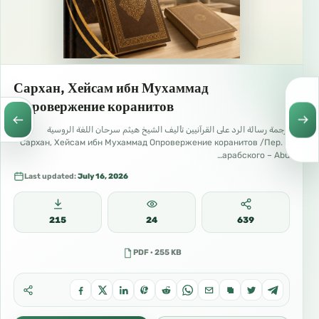
Сархан, Хейсам ибн Мухаммад
Опровержение коранитов
ترجمة رسالة الرد على القرآنيين تأليف الشيخ هيثم سرحان اللغة الروسية
Сархан, Хейсам ибн Мухаммад Опровержение коранитов /Пер. с
арабского – Abu…
Last updated:
July 16, 2026
215
24
639
PDF · 255 KB