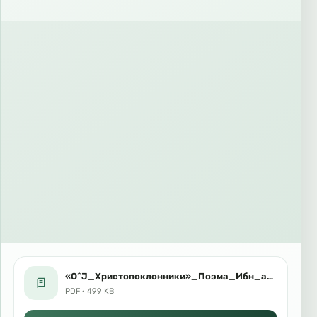
«О^J_Христопоклонники»_Поэма_Ибн_аль_Каййима.pdf
PDF · 499 KB