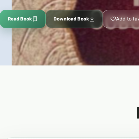
Add to fa
Read Book
Download Book