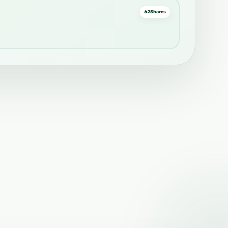
62
Shares