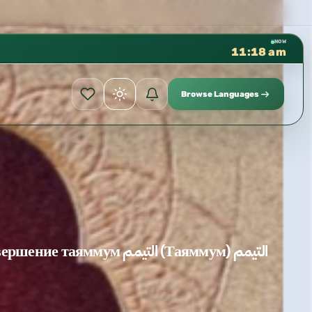
كتب الشيخ هيثم سرحان حفظه الله
✦
NOW
11:18 am
Browse Languages
التيمم (Таяммум) التيمم Совершение таяммум اللغة الروسية Русский язык Шейх Хайсам Ибн Мухаммад Сархан Бывший преподаватель в мечети пророка ﷺ Руководитель Института «Сунна»