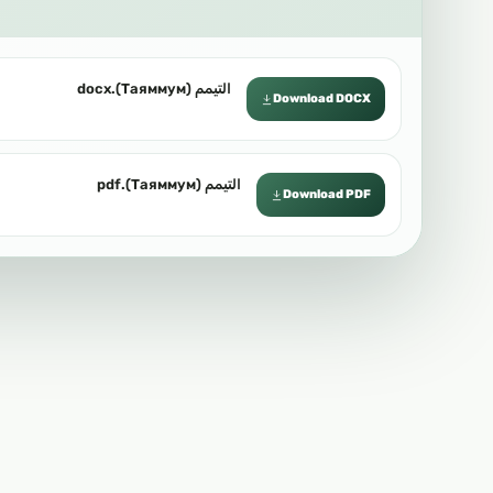
التيمم (Таяммум).docx
Download DOCX
التيمم (Таяммум).pdf
Download PDF