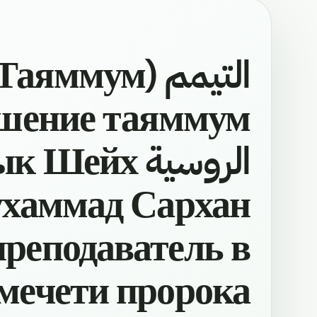
й язык Шейх
хаммад Сархан
реподаватель в