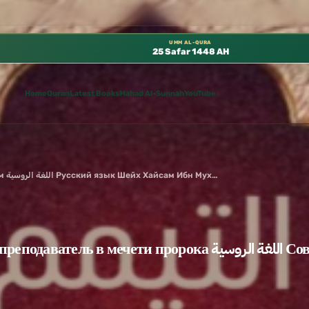
 متوفرة مجانًا في المسجد النبوي، 📍 باب ٣٧ (باب مكة) – الطابق الثالث 📍 إدارة الشؤون العلمية بالحسبة 📚 متوفرة بجميع اللغات
UMM AL-QURA
25 Safar 1448 AH
Home
Quran
Latest Books
Mahad Al-Sunnah
YouTube
التيمم (Таяммум) التيمم Совершение таяммум اللغة الروسية Русский язык Шейх Хайсам Ибн Мухаммад Сархан Бывший преподаватель в мечети пророка ﷺ Руководитель Института «Сунна»