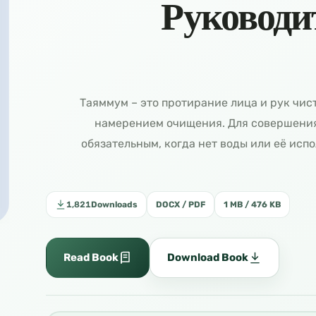
Руководи
التيمم (Таяммум) Таяммум – это протирание лица и р
намерением очищения. Для совершения
обязательным, когда нет воды или её ис
1,821
Downloads
DOCX / PDF
1 MB / 476 KB
Read Book
Download Book