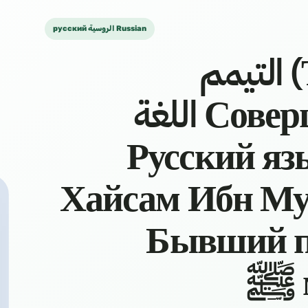
русский الروسية Russian
التيمم (Таяммум) التيمم
Совершение таяммум اللغة
الروسية Русски
Хайсам Ибн Му
Бывший п
мечети пророка ﷺ