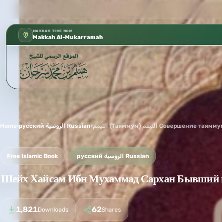
كتب الشيخ هيثم سرحان حفظه الله متوفر
✦
MAKKAH TIME NOW
Makkah Al-Mukarramah
Home
›
русский الروسية Russian
›
Free Islamic Book
русский الروسية Russian
1,821
62
Downloads
Shares