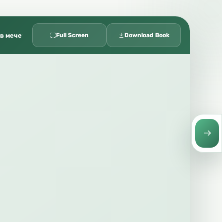
التيمم (Таяммум) التيمم Совершение таяммум اللغة الروسية Русский язык Шейх Хайсам Ибн Мухаммад Сархан Бывший преподаватель в мечети пророка ﷺ Руководитель Института «Сунна»
Full Screen
Download Book