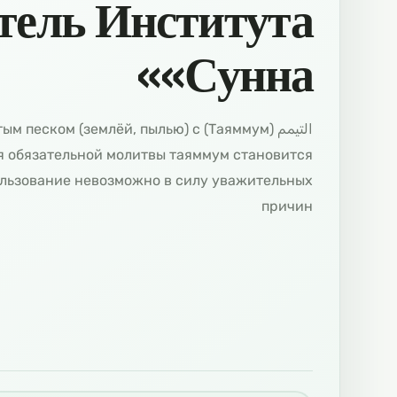
тель Института
«Сунна»
ук чистым песком (землёй, пылью) с
 обязательной молитвы таяммум становится
пользование невозможно в силу уважительных
причин